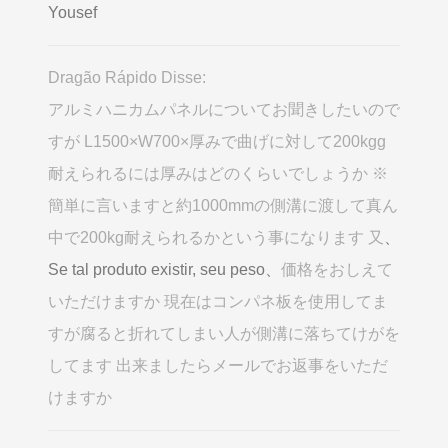
Yousef
Dragão Rápido Disse:
アルミハニカムパネルについてお聞きしたいので
すが L1500×W700×厚みで曲げに対して200kgg
耐えられるには厚みはどのくらいでしょうか ※
簡単に言いますと約1000mmの側溝に渡して真ん
中で200kg耐えられるかという事になります 又
、
Se tal produto existir, seu peso、
価格をおしえて
いただけますか 現在はコンパネ板を使用してま
すが腐ると折れてしまい人が側溝に落ちてけがを
してます 出来ましたらメールでお返事をいただ
けますか