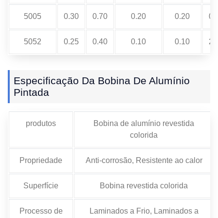
5005
0.30
0.70
0.20
0.20
0.
5052
0.25
0.40
0.10
0.10
2.
Especificação Da Bobina De Alumínio
Pintada
produtos
Bobina de alumínio revestida
colorida
Propriedade
Anti-corrosão, Resistente ao calor
Superfície
Bobina revestida colorida
Processo de
Laminados a Frio, Laminados a