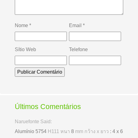
Nome
*
Email
*
Sítio Web
Telefone
Últimos Comentários
Naruefonte Said:
Alumínio 5754
H111 หนา
8
mm กว้าง x ยาว
: 4 x 6