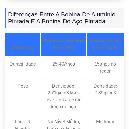
Diferenças Entre A Bobina De Alumínio
Pintada E A Bobina De Aço Pintada
Bobina de Alumínio
Bobina de aço
Diferença
Revestido
pré-pintada
Durabilidade
25-40Anos
15anos ao
redor
Peso
Densidade:
Densidade:
2.71g/cm3 Mais
7.85g/cm3
leve, cerca de um
terço do aço
Força &
No Nível Médio,
Melhorar
Rigidez
bom o suficiente