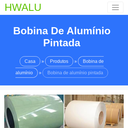
HWALU
Bobina De Alumínio
Pintada
Casa
»
Produtos
»
Bobina de
alumínio
»
Bobina de alumínio pintada