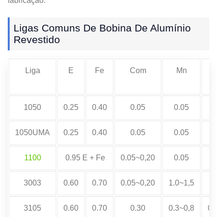
fabricação.
Ligas Comuns De Bobina De Alumínio
Revestido
Liga
E
Fe
Com
Mn
1050
0.25
0.40
0.05
0.05
0
1050UMA
0.25
0.40
0.05
0.05
0
1100
0.95 E + Fe
0.05~0,20
0.05
3003
0.60
0.70
0.05~0,20
1.0~1,5
3105
0.60
0.70
0.30
0.3~0,8
0.