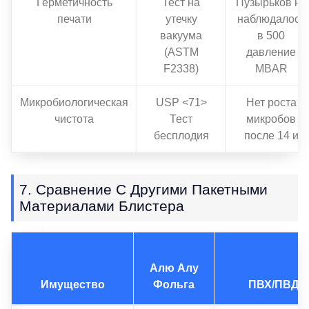
Герметичность
Тест на
Пузырьков не
печати
утечку
наблюдалось
вакуума
в 500
(ASTM
давление
F2338)
MBAR
Микробиологическая
USP <71>
Нет роста
чистота
Тест
микробов
бесплодия
после 14 и
7. Сравнение С Другими Пакетными
Материалами Блистера
Алю Алу
Имущество
Фольга
ПВХ/ПВДХ