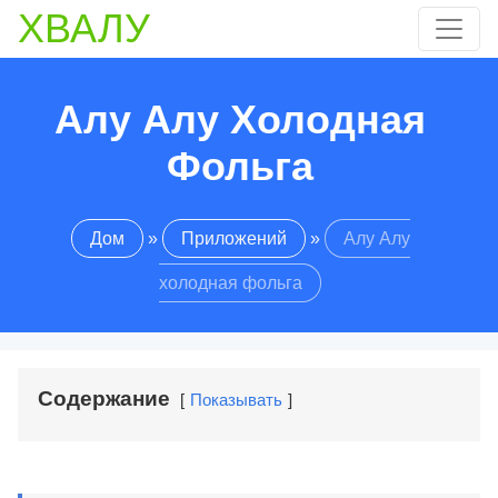
ХВАЛУ
Алу Алу Холодная
Фольга
Дом
»
Приложений
»
Алу Алу
холодная фольга
Содержание
Показывать