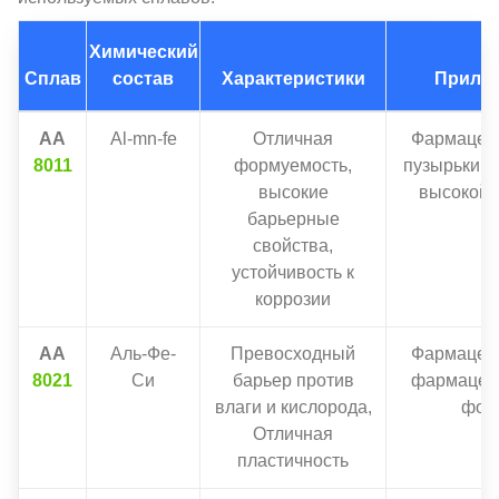
Химический
Сплав
состав
Характеристики
Прило
АА
Al-mn-fe
Отличная
Фармацев
8011
формуемость,
пузырьки, 
высокие
высокой 
барьерные
свойства,
устойчивость к
коррозии
АА
Аль-Фе-
Превосходный
Фармацев
8021
Си
барьер против
фармацев
влаги и кислорода,
фол
Отличная
пластичность