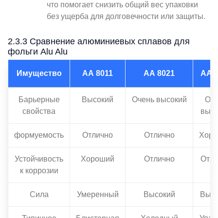
что помогает снизить общий вес упаковки
без ущерба для долговечности или защиты.
2.3.3 Сравнение алюминиевых сплавов для
фольги Alu Alu
Имущество
АА 8011
АА 8021
АА 
Барьерные
Высокий
Очень высокий
Оч
свойства
высо
формуемость
Отлично
Отлично
Хор
Устойчивость
Хороший
Отлично
Отли
к коррозии
Сила
Умеренный
Высокий
Выс