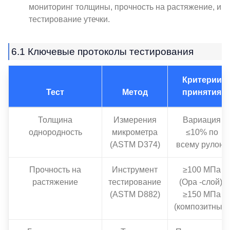
мониторинг толщины, прочность на растяжение, и
тестирование утечки.
6.1 Ключевые протоколы тестирования
Критерии
Тест
Метод
принятия
Толщина
Измерения
Вариация
однородность
микрометра
≤10% по
(ASTM D374)
всему рулону
Прочность на
Инструмент
≥100 МПа
растяжение
тестирование
(Opa -слой),
(ASTM D882)
≥150 МПа
(композитный)