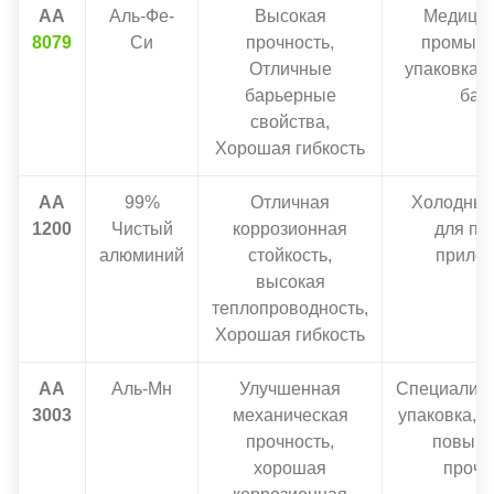
АА
Аль-Фе-
Высокая
Медицин
8079
Си
прочность,
промыш
Отличные
упаковка 
барьерные
бар
свойства,
Хорошая гибкость
АА
99%
Отличная
Холодные
1200
Чистый
коррозионная
для пр
алюминий
стойкость,
прило
высокая
теплопроводность,
Хорошая гибкость
АА
Аль-Мн
Улучшенная
Специализ
3003
механическая
упаковка, 
прочность,
повыш
хорошая
прочн