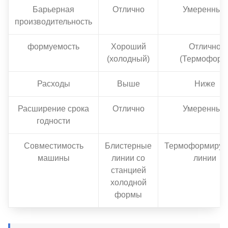
Барьерная
Отлично
Умеренный
производительность
формуемость
Хороший
Отлично
(холодный)
(Термоформ
Расходы
Выше
Ниже
Расширение срока
Отлично
Умеренный
годности
Совместимость
Блистерные
Термоформиру
машины
линии со
линии
станцией
холодной
формы