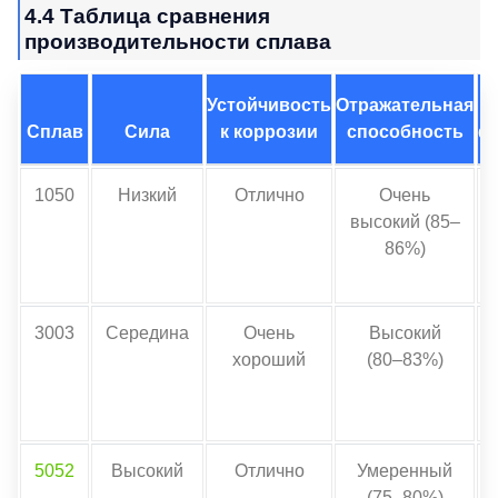
4.4 Таблица сравнения
производительности сплава
Устойчивость
Отражательная
Сплав
Сила
к коррозии
способность
ф
1050
Низкий
Отлично
Очень
высокий (85–
86%)
3003
Середина
Очень
Высокий
хороший
(80–83%)
5052
Высокий
Отлично
Умеренный
(75–80%)