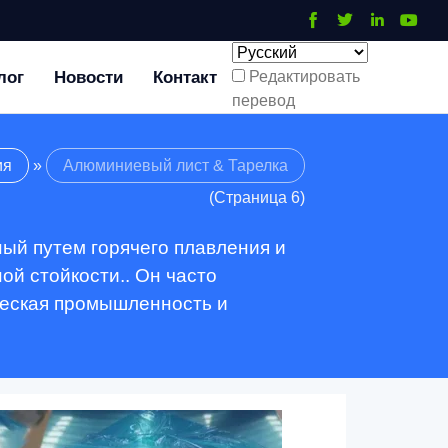
лог
Новости
Контакт
Редактировать
перевод
ия
»
Алюминиевый лист & Тарелка
(Страница 6)
ый путем горячего плавления и
ой стойкости.. Он часто
ческая промышленность и