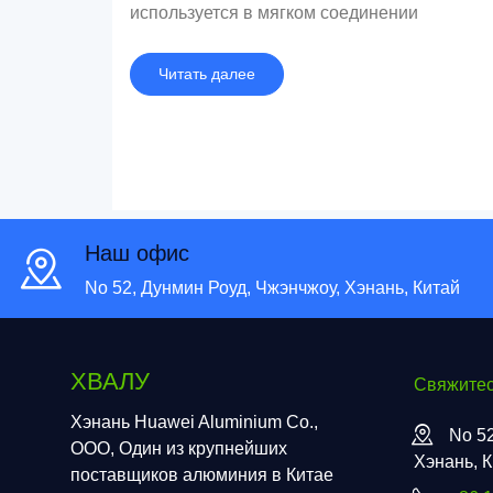
используется в мягком соединении
литиевой батареи, шина, дорожный знак,
зарядная свая, алюминиевая прокладка,
Читать далее
Оформление внешней стены рекламного
щита，и так далее.
Наш офис
No 52, Дунмин Роуд, Чжэнчжоу, Хэнань, Китай
ХВАЛУ
Свяжитес
Хэнань Huawei Aluminium Co.,
No 52
ООО, Один из крупнейших
Хэнань, 
поставщиков алюминия в Китае