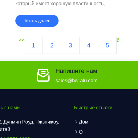
который имеет хорошую пластичность,
устойчивость к коррозии,
электропроводность и теплопроводность
Читать далее
после холодной обработки давлением;
<<
6
1
2
3
4
5
Напишите нам
sales@hw-alu.com
ь с нами
Быстрые ссылки
, Дунмин Роуд, Чжэнчжоу,
Дом
Китай
О