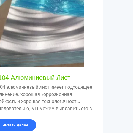
104 Алюминиевый Лист
04 алюминиевый лист имеет подходящее
линение, хорошая коррозионная
ойкость и хорошая технологичность.
едовательно, мы можем выплавить его в
лавы различной твердости в
ответствии с различными требованиями
Читать далее
именения.