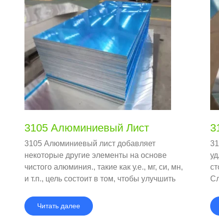
3105 Алюминиевый Лист
3
3105 Алюминиевый лист добавляет
31
некоторые другие элементы на основе
уд
чистого алюминия., такие как у.е., мг, си, мн,
ст
и т.п., цель состоит в том, чтобы улучшить
Сл
прочность алюминиевого сплава
сп
со
Читать далее
пр