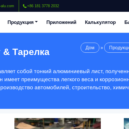
-alu.com
+86 181 3778 2032
Продукция
Приложений
Калькулятор
Б
Дом
»
Продукц
 & Тарелка
авляет собой тонкий алюминиевый лист, полученн
н имеет преимущества легкого веса и коррозионн
 производство автомобилей, строительство, хими