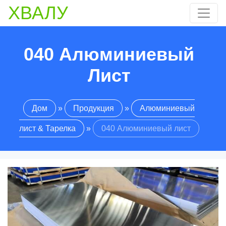
ХВАЛУ
040 Алюминиевый
Лист
Дом
»
Продукция
»
Алюминиевый
лист & Тарелка
»
040 Алюминиевый лист