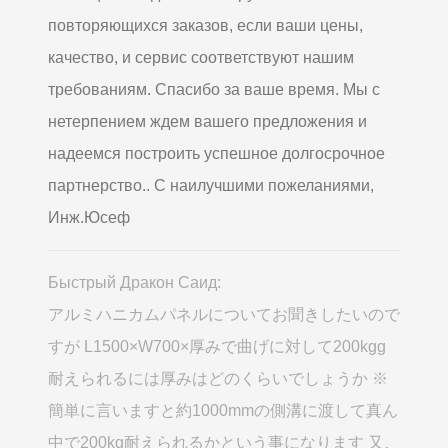
повторяющихся заказов, если ваши цены,
качество, и сервис соответствуют нашим
требованиям. Спасибо за ваше время. Мы с
нетерпением ждем вашего предложения и
надеемся построить успешное долгосрочное
партнерство.. С наилучшими пожеланиями,
Инж.Юсеф
Быстрый Дракон Саид:
アルミハニカムパネルについてお聞きしたいので
すが L1500×W700×厚みで曲げに対して200kgg
耐えられるには厚みはどのくらいでしょうか ※
簡単に言いますと約1000mmの側溝に渡して真ん
中で200kg耐えられるかという事になります 又
、