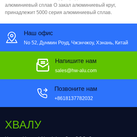
алюминиевый сплав O закал алюминиевый круг,
принадлежит 5000 серия алюминиевый сплав.
Наш офис
No 52, Дунмин Роуд, Чжэнчжоу, Хэнань, Китай
Напишите нам
sales@hw-alu.com
Позвоните нам
+8618137782032
ХВАЛУ