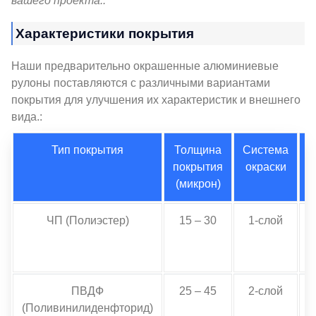
вашего проекта..
Характеристики покрытия
Наши предварительно окрашенные алюминиевые
рулоны поставляются с различными вариантами
покрытия для улучшения их характеристик и внешнего
вида.:
Тип покрытия
Толщина
Система
покрытия
окраски
(микрон)
ЧП (Полиэстер)
15 – 30
1-слой
С
ПВДФ
25 – 45
2-слой
(Поливинилиденфторид)
С