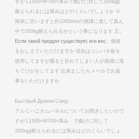
すが L1500×W700×厚みで曲げに対して200kgg
耐えられるには厚みはどのくらいでしょうか ※
簡単に言いますと約1000mmの側溝に渡して真ん
中で200kg耐えられるかという事になります 又
、
Если такой продукт существует, его вес、
価格
をおしえていただけますか 現在はコンパネ板を
使用してますが腐ると折れてしまい人が側溝に落
ちてけがをしてます 出来ましたらメールでお返
事をいただけますか
Быстрый Дракон Саид:
アルミハニカムパネルについてお聞きしたいので
すが L1500×W700×厚み で曲げに対して
200kgg耐えられるには厚みはどのくらいでしょ