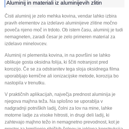
Aluminij in materiali iz aluminijevih zlitin
Čisti aluminij je zelo mehka kovina, vendar lahko izbira
pravih elementov za izdelavo aluminijeve zlitine močno
poveča njeno moč in trdoto. Ob istem času, aluminij je tudi
nemagneten, zaradi česar je zelo primeren material za
izdelavo minelovcev.
Aluminij ni plemenita kovina, in na površini se lahko
oblikuje gosta oksidna folija, ki ščiti notranjost pred
korozijo. Če se za odstranitev tega sloja oksidnega filma
uporabljajo kemične ali ionizacijske metode, korozija bo
nastopila v trenutku.
V praktičnih aplikacijah, največja prednost aluminija je
njegova majhna teža. Na splošno se uporablja v
nadgradnji potniških ladij, čolni za lov na mine, lahke
motorne ladje za visoke hitrosti, in drugi deli ladij, ki
zahtevajo majhno težo in nemagnetno prevodnost, kot je
prostor za krmiljenje ribiških čolnov in jeklena konstrukcija