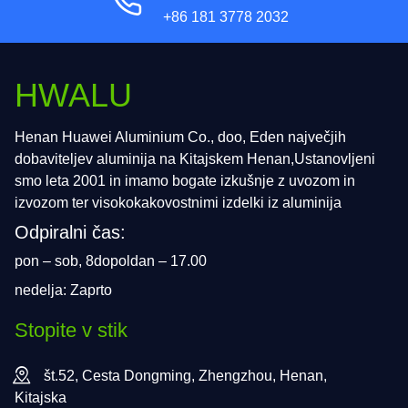
+86 181 3778 2032
HWALU
Henan Huawei Aluminium Co., doo, Eden največjih
dobaviteljev aluminija na Kitajskem Henan,Ustanovljeni
smo leta 2001 in imamo bogate izkušnje z uvozom in
izvozom ter visokokakovostnimi izdelki iz aluminija
Odpiralni čas:
pon – sob, 8dopoldan – 17.00
nedelja: Zaprto
Stopite v stik
št.52, Cesta Dongming, Zhengzhou, Henan,
Kitajska