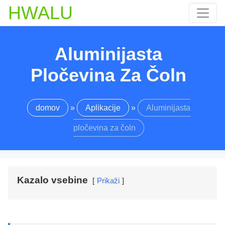
HWALU
Aluminijasta
Pločevina Za Čoln
domov
»
Aplikacije
»
Aluminijasta
pločevina za čoln
Kazalo vsebine
Prikaži