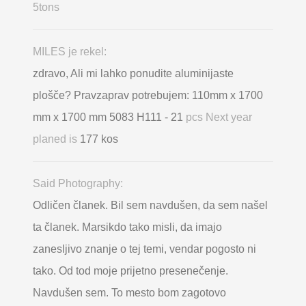
5tons
MILES je rekel:
zdravo, Ali mi lahko ponudite aluminijaste
plošče? Pravzaprav potrebujem: 110mm x 1700
mm x 1700 mm 5083 H111 - 21
pcs Next year
planed is
177 kos
Said Photography:
Odličen članek. Bil sem navdušen, da sem našel
ta članek. Marsikdo tako misli, da imajo
zanesljivo znanje o tej temi, vendar pogosto ni
tako. Od tod moje prijetno presenečenje.
Navdušen sem. To mesto bom zagotovo