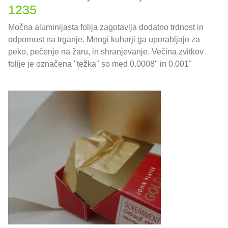
1235
Močna aluminijasta folija zagotavlja dodatno trdnost in
odpornost na trganje. Mnogi kuharji ga uporabljajo za
peko, pečenje na žaru, in shranjevanje. Večina zvitkov
folije je označena "težka" so med 0.0008" in 0.001"
debela, kar je v nacionalnih enotah približno 0,02032-
0,0254 mm