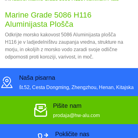
Marine Grade 5086 H116
Aluminijasta Plošča
Odkrijte morsko kakovost 5086 Aluminijasta plošča
H116 je v ladjedelništvu zaupanja vredna, strukture na
morju, in okoljih z morsko vodo zaradi svoje odlične
odpornosti proti koroziji, varivost, in moč.
Naša pisarna
št.52, Cesta Dongming, Zhengzhou, Henan, Kitajska
Pišite nam
prodaja@hw-alu.com
Pokličite nas