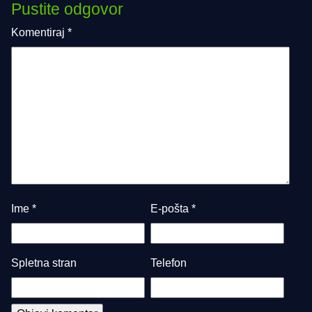
Pustite odgovor
Komentiraj
*
Ime
*
E-pošta
*
Spletna stran
Telefon