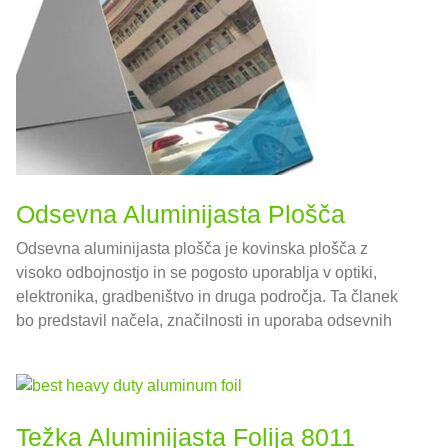
Odsevna Aluminijasta Plošča
Odsevna aluminijasta plošča je kovinska plošča z
visoko odbojnostjo in se pogosto uporablja v optiki,
elektronika, gradbeništvo in druga področja. Ta članek
bo predstavil načela, značilnosti in uporaba odsevnih
aluminijastih plošč.
Težka Aluminijasta Folija 8011