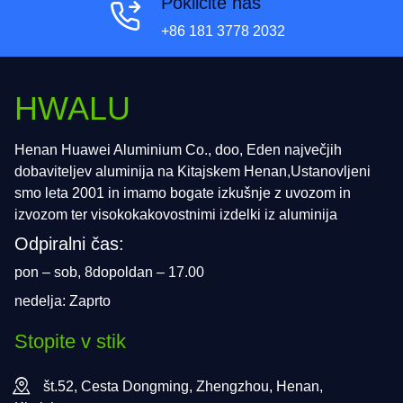
Pokličite nas
+86 181 3778 2032
HWALU
Henan Huawei Aluminium Co., doo, Eden največjih
dobaviteljev aluminija na Kitajskem Henan,Ustanovljeni
smo leta 2001 in imamo bogate izkušnje z uvozom in
izvozom ter visokokakovostnimi izdelki iz aluminija
Odpiralni čas:
pon – sob, 8dopoldan – 17.00
nedelja: Zaprto
Stopite v stik
št.52, Cesta Dongming, Zhengzhou, Henan,