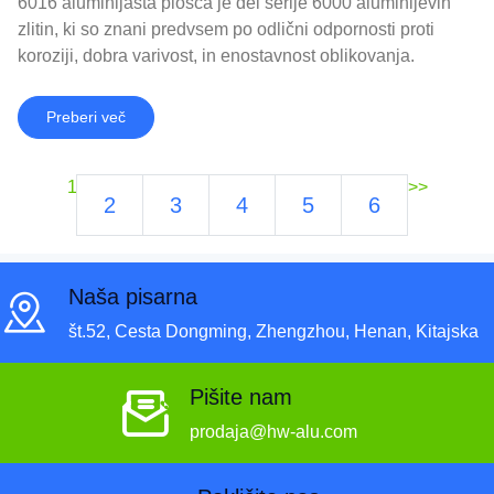
6016 aluminijasta plošča je del serije 6000 aluminijevih
zlitin, ki so znani predvsem po odlični odpornosti proti
koroziji, dobra varivost, in enostavnost oblikovanja.
Preberi več
1
>>
2
3
4
5
6
Naša pisarna
št.52, Cesta Dongming, Zhengzhou, Henan, Kitajska
Pišite nam
prodaja@hw-alu.com