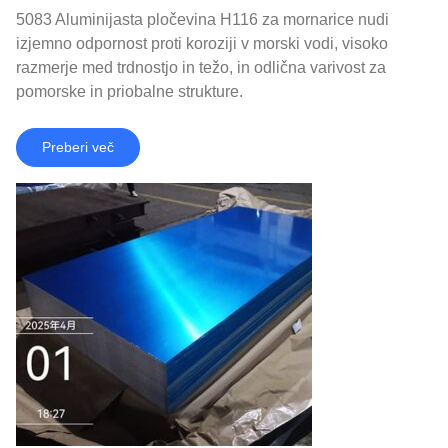
5083 Aluminijasta pločevina H116 za mornarice nudi
izjemno odpornost proti koroziji v morski vodi, visoko
razmerje med trdnostjo in težo, in odlična varivost za
pomorske in priobalne strukture.
Preberi več