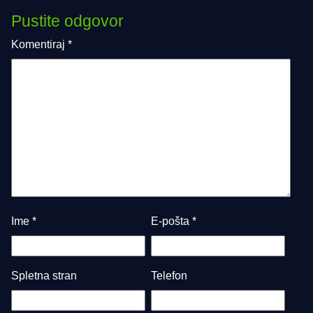
Pustite odgovor
Komentiraj
*
Ime
*
E-pošta
*
Spletna stran
Telefon