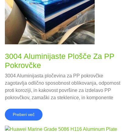
3004 Aluminijaste Plošče Za PP
Pokrovčke
3004 Aluminijasta pločevina za PP pokrovčke
zagotavlja odlično sposobnost oblikovanja, odpornost
proti koroziji, in kakovost površine za izdelavo PP
pokrovčkov, zamaški za steklenice, in komponente
embalaže. Idealno za prehrano, pijača, in farmacevtske
aplikacije.
Preberi več