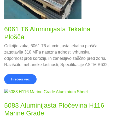
6061 T6 Aluminijasta Tekalna
Plošča
Odkrijte zakaj 6061 T6 aluminijasta tekalna plošča
zagotavlja 310 MPa natezna trdnost, vrhunska
odpornost proti koroziji, in zanesljivo zaščito pred zdrsi.
Raziščite mehanske lastnosti, Specifikacije ASTM B632,
smernice za strukturno načrtovanje, in najboljše prakse
izdelave – vse v eni verodostojni referenci.
Preberi več
5083 Aluminijasta Pločevina H116
Marine Grade