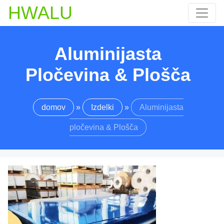
HWALU
Aluminijasta
Pločevina & Plošča
domov
»
Izdelki
»
Aluminijasta
pločevina & Plošča