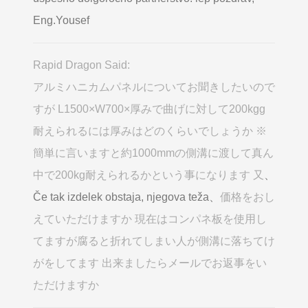
Eng.Yousef
Rapid Dragon Said:
アルミハニカムパネルについてお聞きしたいので
すが L1500×W700×厚みで曲げに対して200kgg
耐えられるには厚みはどのくらいでしょうか ※
簡単に言いますと約1000mmの側溝に渡して真ん
中で200kg耐えられるかという事になります 又
、
Če tak izdelek obstaja, njegova teža、
価格をおし
えていただけますか 現在はコンパネ板を使用し
てますが腐ると折れてしまい人が側溝に落ちてけ
がをしてます 出来ましたらメールでお返事をい
ただけますか