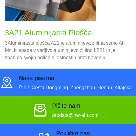
3A21 Aluminijasta Plošča
3Aluminijasta plošča A21 je aluminijeva zlitina serije Al-
Mn, ki spada v varljivo aluminijevo zlitino LF21 in je
znan po svojih odličnih lastnostih proti rjavenju.
Naša pisarna
št.52, Cesta Dongming, Zhengzhou, Henan, Kitajska
Pišite nam
prodaja@hw-alu.com
Pokličite nas