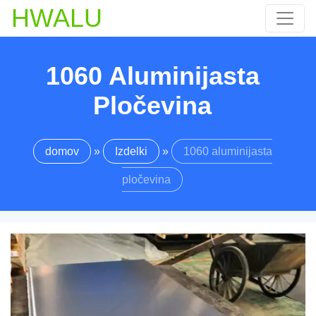
HWALU
1060 Aluminijasta
Pločevina
domov
»
Izdelki
»
1060 aluminijasta
pločevina