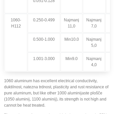
0.051-0.128
N
1060-
0.250-0.499
Najmanj
Najmanj
H112
11,0
7,0
0.500-1.000
Min10.0
Najmanj
5,0
1.001-3.000
Min9.0
Najmanj
4,0
1060
aluminum has excellent electrical conductivity
,
duktilnost, natezna trdnost,
plasticity and rust resistance of
pure aluminum
,
but like other
1000 aluminijaste plošče
(1050 aluminij, 1100 aluminij),
its strength is not high and
cannot be heat treated
.