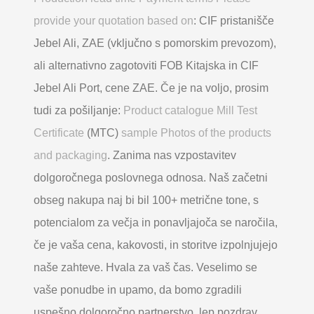
provide your quotation based on
: CIF pristanišče
Jebel Ali, ZAE (vključno s pomorskim prevozom),
ali alternativno zagotoviti FOB Kitajska in CIF
Jebel Ali Port, cene ZAE. Če je na voljo, prosim
tudi za pošiljanje:
Product catalogue Mill Test
Certificate
(MTC)
sample Photos of the products
and packaging
. Zanima nas vzpostavitev
dolgoročnega poslovnega odnosa. Naš začetni
obseg nakupa naj bi bil 100+ metrične tone, s
potencialom za večja in ponavljajoča se naročila,
če je vaša cena, kakovosti, in storitve izpolnjujejo
naše zahteve. Hvala za vaš čas. Veselimo se
vaše ponudbe in upamo, da bomo zgradili
uspešno dolgoročno partnerstvo. lep pozdrav,