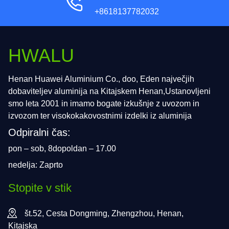
+8618137782032
HWALU
Henan Huawei Aluminium Co., doo, Eden največjih
dobaviteljev aluminija na Kitajskem Henan,Ustanovljeni
smo leta 2001 in imamo bogate izkušnje z uvozom in
izvozom ter visokokakovostnimi izdelki iz aluminija
Odpiralni čas:
pon – sob, 8dopoldan – 17.00
nedelja: Zaprto
Stopite v stik
št.52, Cesta Dongming, Zhengzhou, Henan,
Kitajska