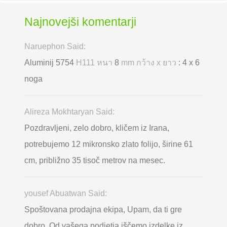
Najnovejši komentarji
Naruephon Said:
Aluminij 5754
H111 หนา
8
mm กว้าง x ยาว
: 4 x 6
noga
Alireza Mokhtaryan Said:
Pozdravljeni, zelo dobro, kličem iz Irana,
potrebujemo 12 mikronsko zlato folijo, širine 61
cm, približno 35 tisoč metrov na mesec.
yousef Abuatwan Said:
Spoštovana prodajna ekipa, Upam, da ti gre
dobro. Od vašega podjetja iščemo izdelke iz