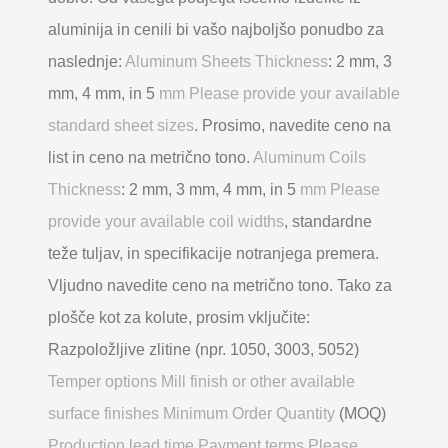
aluminija in cenili bi vašo najboljšo ponudbo za
naslednje:
Aluminum Sheets Thickness
: 2 mm, 3
mm, 4 mm, in 5
mm Please provide your available
standard sheet sizes
. Prosimo, navedite ceno na
list in ceno na metrično tono.
Aluminum Coils
Thickness
: 2 mm, 3 mm, 4 mm, in 5
mm Please
provide your available coil widths
, standardne
teže tuljav, in specifikacije notranjega premera.
Vljudno navedite ceno na metrično tono. Tako za
plošče kot za kolute, prosim vključite:
Razpoložljive zlitine (npr. 1050, 3003, 5052)
Temper options Mill finish or other available
surface finishes Minimum Order Quantity
(MOQ)
Production lead time Payment terms Please