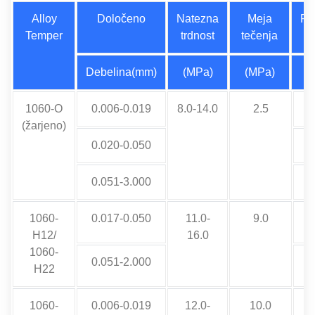
Alloy
Določeno
Natezna
Meja
Ra
Temper
trdnost
tečenja
Debelina(mm)
(MPa)
(MPa)
1060-O
0.006-0.019
8.0-14.0
2.5
M
(žarjeno)
0.020-0.050
0.051-3.000
1060-
0.017-0.050
11.0-
9.0
H12/
16.0
1060-
0.051-2.000
M
H22
1060-
0.006-0.019
12.0-
10.0