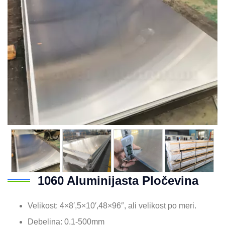
1060 Aluminijasta Pločevina
Velikost: 4×8′,5×10′,48×96″, ali velikost po meri.
Debelina: 0.1-500mm