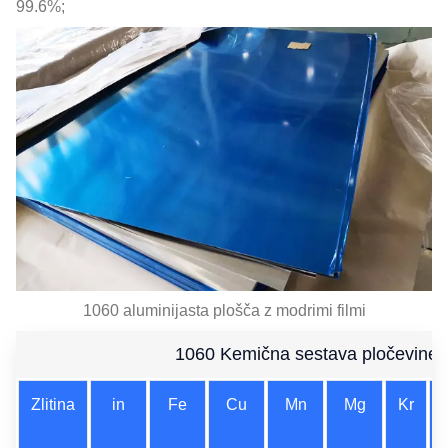
99.6%;
1060 aluminijasta plošča z modrimi filmi
1060 Kemična sestava pločevine iz
Zlitina
in
Fe
Cu
Mn
Mg
Kr