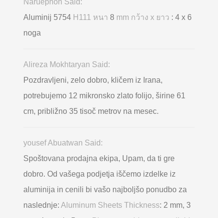
Naruephon Said:
Aluminij 5754
H111 หนา
8
mm กว้าง x ยาว
: 4 x 6
noga
Alireza Mokhtaryan Said:
Pozdravljeni, zelo dobro, kličem iz Irana,
potrebujemo 12 mikronsko zlato folijo, širine 61
cm, približno 35 tisoč metrov na mesec.
yousef Abuatwan Said:
Spoštovana prodajna ekipa, Upam, da ti gre
dobro. Od vašega podjetja iščemo izdelke iz
aluminija in cenili bi vašo najboljšo ponudbo za
naslednje:
Aluminum Sheets Thickness
: 2 mm, 3