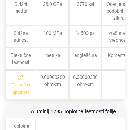
Strižni
26.0 GPa
3770 ksi
Ocenjeno i
modul
podobnih A
zlitin.
Strižna
100 MPa
14500 psi
Izračunan
trdnost
vrednost.
Električne
metrika
angleščina
Komentarji
lastnosti
0.00000280
0.00000280
ohm-cm
ohm-cm
Električna
upornost
Aluminij 1235 Toplotne lastnosti folije
Toplotne