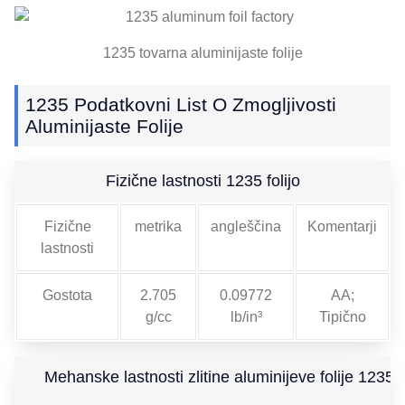
1235 tovarna aluminijaste folije
1235 Podatkovni List O Zmogljivosti
Aluminijaste Folije
Fizične lastnosti 1235 folijo
Fizične
metrika
angleščina
Komentarji
lastnosti
Gostota
2.705
0.09772
AA;
g/cc
lb/in³
Tipično
Mehanske lastnosti zlitine aluminijeve folije 1235