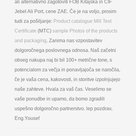
ali alternativno zagotoviti FOB Kitajska in CIF
Jebel Ali Port, cene ZAE. Če je na voljo, prosim
tudi za pošiljanje:
Product catalogue Mill Test
Certificate
(MTC)
sample Photos of the products
and packaging
. Zanima nas vzpostavitev
dolgoročnega poslovnega odnosa. Naš začetni
obseg nakupa naj bi bil 100+ metrične tone, s
potencialom za večja in ponavljajoča se naročila,
če je vaša cena, kakovosti, in storitve izpolnjujejo
naše zahteve. Hvala za vaš čas. Veselimo se
vaše ponudbe in upamo, da bomo zgradili
uspešno dolgoročno partnerstvo. lep pozdrav,
Eng.Yousef