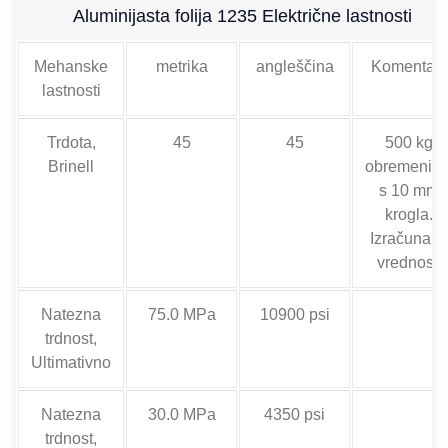
Aluminijasta folija 1235 Električne lastnosti
Mehanske
metrika
angleščina
Komentarji
lastnosti
Trdota,
45
45
500 kg
Brinell
obremenitv
s 10 mm
krogla.
Izračunan
vrednost.
Natezna
75.0 MPa
10900 psi
trdnost,
Ultimativno
Natezna
30.0 MPa
4350 psi
trdnost,