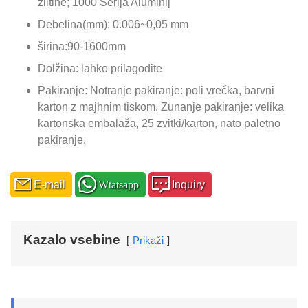
zlitine; 1000 Serija Aluminij
Debelina(mm): 0.006~0,05 mm
širina:90-1600mm
Dolžina: lahko prilagodite
Pakiranje: Notranje pakiranje: poli vrečka, barvni
karton z majhnim tiskom. Zunanje pakiranje: velika
kartonska embalaža, 25 zvitki/karton, nato paletno
pakiranje.
E-mail
Wtatsapp
Inquiry
Kazalo vsebine
Prikaži