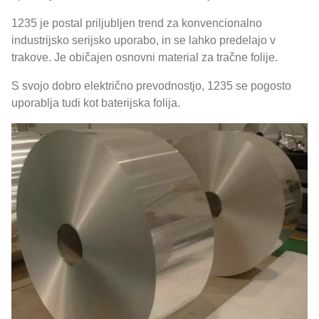
1235 je postal priljubljen trend za konvencionalno
industrijsko serijsko uporabo, in se lahko predelajo v
trakove. Je običajen osnovni material za tračne folije.
S svojo dobro električno prevodnostjo, 1235 se pogosto
uporablja tudi kot baterijska folija.