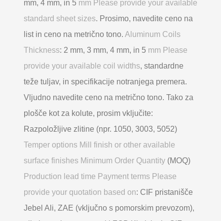
mm, 4 mm, in 5
mm Please provide your available
standard sheet sizes
. Prosimo, navedite ceno na
list in ceno na metrično tono.
Aluminum Coils
Thickness
: 2 mm, 3 mm, 4 mm, in 5
mm Please
provide your available coil widths
, standardne
teže tuljav, in specifikacije notranjega premera.
Vljudno navedite ceno na metrično tono. Tako za
plošče kot za kolute, prosim vključite:
Razpoložljive zlitine (npr. 1050, 3003, 5052)
Temper options Mill finish or other available
surface finishes Minimum Order Quantity
(MOQ)
Production lead time Payment terms Please
provide your quotation based on
: CIF pristanišče
Jebel Ali, ZAE (vključno s pomorskim prevozom),