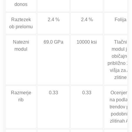
donos
Raztezek
2.4 %
2.4 %
Folija
ob prelomu
Natezni
69.0 GPa
10000 ksi
Tlačni
modul
modul je
običajno
približno 2
višja za Al
zlitine
Razmerje
0.33
0.33
Ocenjeno
rib
na podlagi
trendov pri
podobnih
zlitinah Al.