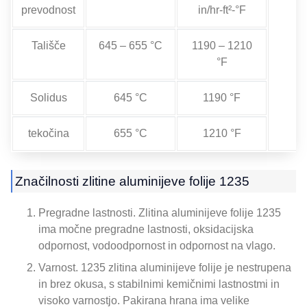
prevodnost
in/hr-ft²-°F
Tališče
645 – 655 °C
1190 – 1210
°F
Solidus
645 °C
1190 °F
tekočina
655 °C
1210 °F
Značilnosti zlitine aluminijeve folije 1235
Pregradne lastnosti. Zlitina aluminijeve folije 1235
ima močne pregradne lastnosti, oksidacijska
odpornost, vodoodpornost in odpornost na vlago.
Varnost. 1235 zlitina aluminijeve folije je nestrupena
in brez okusa, s stabilnimi kemičnimi lastnostmi in
visoko varnostjo. Pakirana hrana ima velike