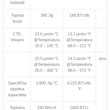
lastnosti
Toplota
390 J/g
168 BTU/lb
fuzije
CTE,
23.6 µm/m-°C
13.1 µin/in-°F
linearni
@Temperatura
@Temperatura
20.0 – 100 °C
68.0 – 212 °F
25.5 µm/m-°C
14.2 µin/in-°F
povpr
@Temperatura
@Temperatura
20.0 – 300 °C
68.0 – 572 °F
Specifična
0.900 J/g-°C
0.215 BTU/lb-
toplotna
°F
kapaciteta
Toplotna
230 W/m-K
1600 BTU-