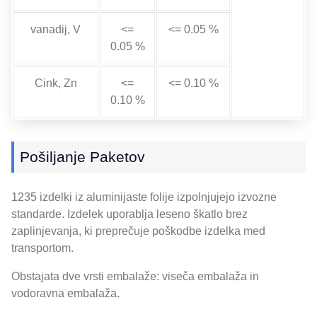
vanadij, V
<=
<= 0.05 %
0.05 %
Cink, Zn
<=
<= 0.10 %
0.10 %
Pošiljanje Paketov
1235 izdelki iz aluminijaste folije izpolnjujejo izvozne
standarde. Izdelek uporablja leseno škatlo brez
zaplinjevanja, ki preprečuje poškodbe izdelka med
transportom.
Obstajata dve vrsti embalaže: viseča embalaža in
vodoravna embalaža.