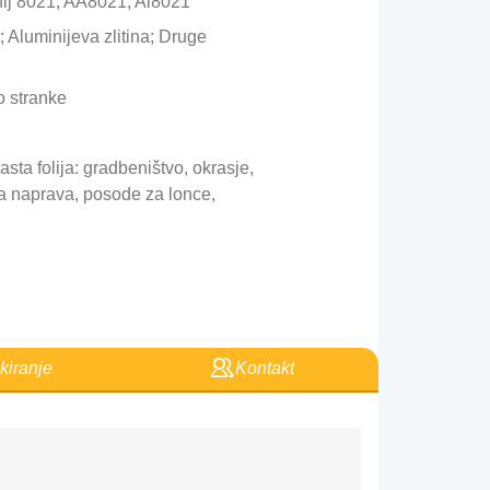
ij 8021; AA8021; Al8021
 Aluminijeva zlitina; Druge
o stranke
ta folija: gradbeništvo, okrasje,
ka naprava, posode za lonce,
iranje
Kontakt