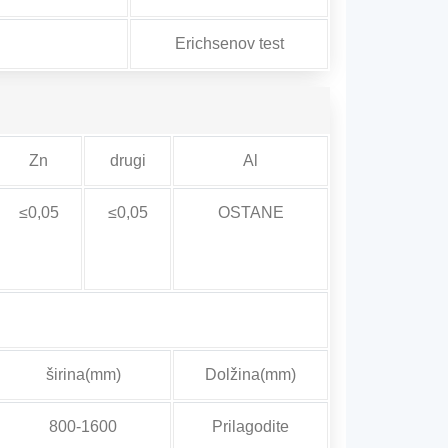
Erichsenov test
Zn
drugi
Al
≤0,05
≤0,05
OSTANE
širina(mm)
Dolžina(mm)
800-1600
Prilagodite