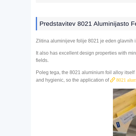
Predstavitev 8021 Aluminijasto Fo
Zlitina aluminijeve folije 8021 je eden glavnih
It also has excellent design properties with m
fields
.
Poleg tega, the 8021
aluminium foil alloy itsel
and hygienic
,
so the application of
8021
alum