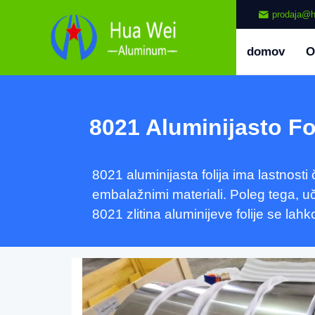
prodaja@h
domov
O
8021 Aluminijasto Fo
8021 aluminijasta folija ima lastnosti 
embalažnimi materiali. Poleg tega, uč
8021 zlitina aluminijeve folije se lah