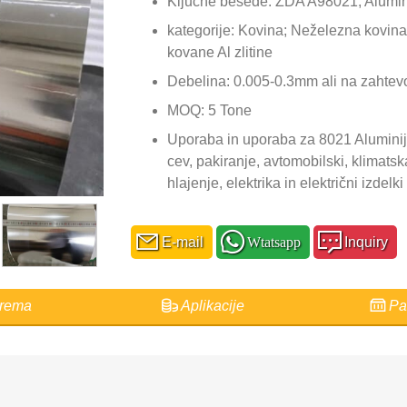
Ključne besede: ZDA A98021; Alumin
kategorije: Kovina; Neželezna kovina;
kovane Al zlitine
Debelina: 0.005-0.3mm ali na zahtev
MOQ: 5 Tone
Uporaba in uporaba za 8021 Aluminijas
cev, pakiranje, avtomobilski, klimats
hlajenje, elektrika in električni izdelki
E-mail
Wtatsapp
Inquiry
rema
Aplikacije
Pak