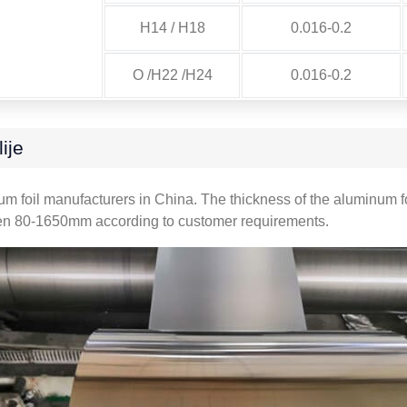
H14 / H18
0.016-0.2
O /H22 /H24
0.016-0.2
ije
um foil manufacturers in China
.
The thickness of the aluminum fo
een 80-1650mm according to customer requirements
.