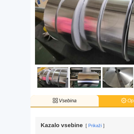
Vsebina
Op
Kazalo vsebine
Prikaži