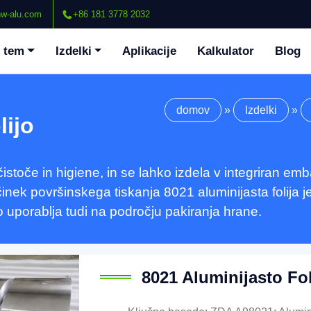
w-alu.com
+86 181 3778 2032
 tem
Izdelki
Aplikacije
Kalkulator
Blog
domov
»
Izdelki
»
lijo
čistoče in higiene, in se lahko izdela v integriran emb
inek površinskega tiskanja 8021 aluminijasta folija je
ko uporablja tudi na področju pakiranja hrane.
8021 Aluminijasto Fol