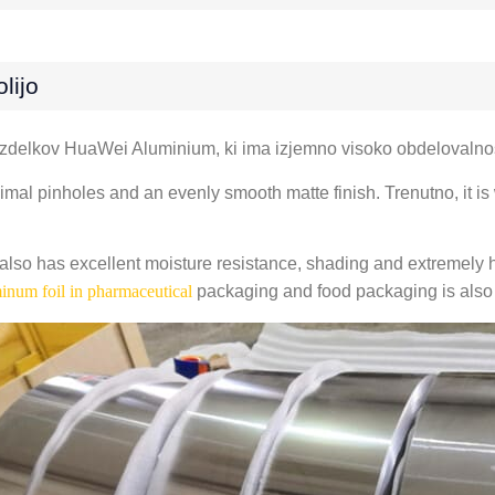
lijo
 izdelkov HuaWei Aluminium, ki ima izjemno visoko obdelovalnost
inimal pinholes and an evenly smooth matte finish
. Trenutno,
it i
f also has excellent moisture resistance
,
shading and extremely hi
inum foil in pharmaceutical
packaging and food packaging is also