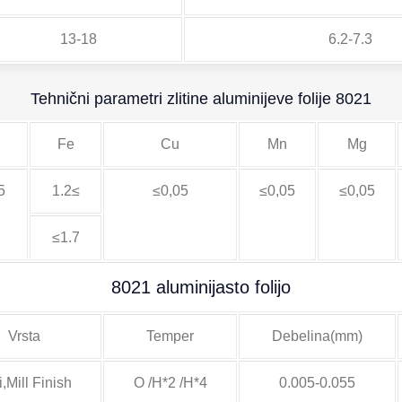
13-18
6.2-7.3
Tehnični parametri zlitine aluminijeve folije 8021
Fe
Cu
Mn
Mg
5
1.2≤
≤0,05
≤0,05
≤0,05
≤1.7
8021 aluminijasto folijo
Vrsta
Temper
Debelina(mm)
i,Mill Finish
O /H*2 /H*4
0.005-0.055