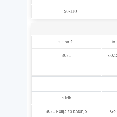
90-110
zlitina št.
in
8021
≤0,1
Izdelki
8021 Folija za baterijo
Gol