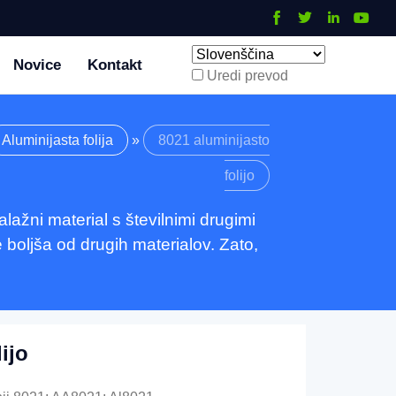
Novice
Kontakt
Uredi prevod
Aluminijasta folija
»
8021 aluminijasto
folijo
alažni material s številnimi drugimi
 boljša od drugih materialov. Zato,
ijo