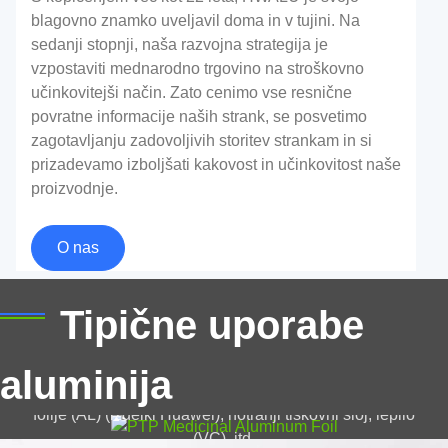
blagovno znamko uveljavil doma in v tujini. Na
sedanji stopnji, naša razvojna strategija je
vzpostaviti mednarodno trgovino na stroškovno
učinkovitejši način. Zato cenimo vse resnične
povratne informacije naših strank, se posvetimo
zagotavljanju zadovoljivih storitev strankam in si
prizadevamo izboljšati kakovost in učinkovitost naše
proizvodnje.
1235 O Aluminijasta folija za laminiranje
O nas
Visoka kakovost 1235 O aluminijasta folija za
laminiranje, ponuja odlično prilagodljivost, stabilno
delovanje, in zanesljivo zaščito za aplikacije
PTP medicinska aluminijasta folija
Tipične uporabe
pakiranja.
Struktura medicinske aluminijaste folije PTP: zaščitni
aluminija
sloj (OP), zunanji tiskovni sloj, substrat iz aluminijaste
folije (AL) (izdelki Huawei), notranji tiskovni sloj, lepilo
(VC), itd.