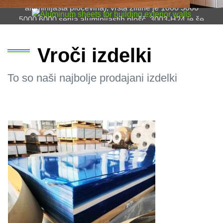
aluminijasta pločevina), vrsta zlitine je 1000 3000
5000 6000 serija aluminijastih plošč, 3003-H24 je še
posebej pogost
Vroči izdelki
To so naši najbolje prodajani izdelki