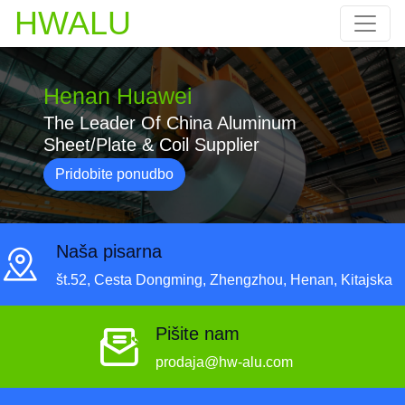
HWALU
Henan Huawei
The Leader Of China Aluminum
Sheet/Plate & Coil Supplier
Pridobite ponudbo
Naša pisarna
št.52, Cesta Dongming, Zhengzhou, Henan, Kitajska
Pišite nam
prodaja@hw-alu.com