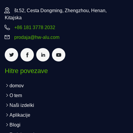
št.52, Cesta Dongming, Zhengzhou, Henan,
Kitajska
+86 181 3778 2032
prodaja@hw-alu.com
Hitre povezave
domov
O tem
Naši izdelki
Aplikacije
Blogi