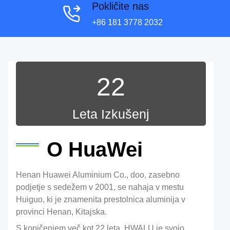
Pokličite nas
+86 181 3778 2032
22
Leta Izkušenj
O HuaWei
Henan Huawei Aluminium Co., doo, zasebno
podjetje s sedežem v 2001, se nahaja v mestu
Huiguo, ki je znamenita prestolnica aluminija v
provinci Henan, Kitajska.
S kopičenjem več kot 22 leta, HWALU je svojo