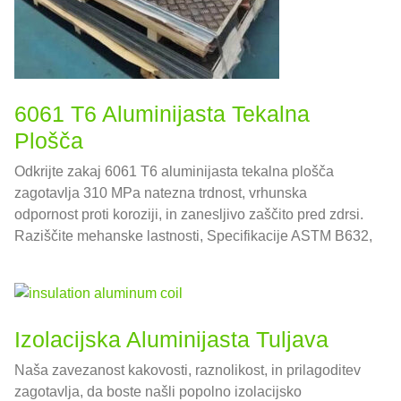
6061 T6 Aluminijasta Tekalna
Plošča
Odkrijte zakaj 6061 T6 aluminijasta tekalna plošča
zagotavlja 310 MPa natezna trdnost, vrhunska
odpornost proti koroziji, in zanesljivo zaščito pred zdrsi.
Raziščite mehanske lastnosti, Specifikacije ASTM B632,
smernice za strukturno načrtovanje, in najboljše prakse
izdelave – vse v eni verodostojni referenci.
Izolacijska Aluminijasta Tuljava
Naša zavezanost kakovosti, raznolikost, in prilagoditev
zagotavlja, da boste našli popolno izolacijsko