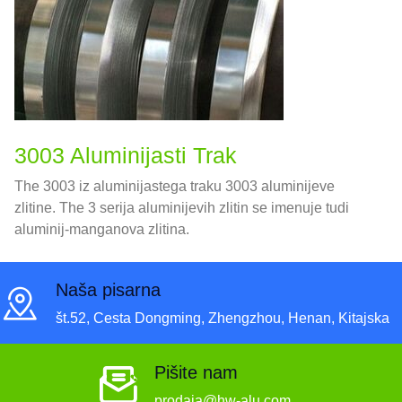
3003 Aluminijasti Trak
The 3003 iz aluminijastega traku 3003 aluminijeve
zlitine. The 3 serija aluminijevih zlitin se imenuje tudi
aluminij-manganova zlitina.
Naša pisarna
št.52, Cesta Dongming, Zhengzhou, Henan, Kitajska
Pišite nam
prodaja@hw-alu.com