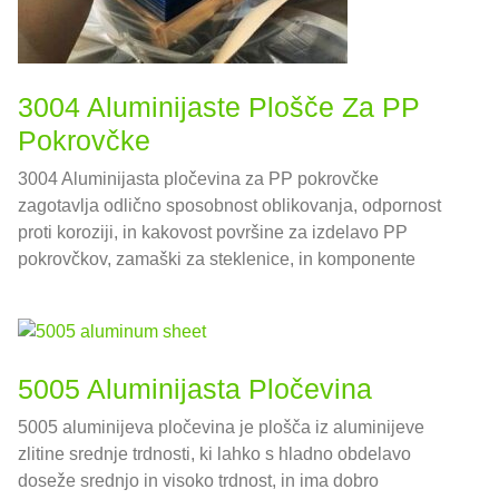
3004 Aluminijaste Plošče Za PP
Pokrovčke
3004 Aluminijasta pločevina za PP pokrovčke
zagotavlja odlično sposobnost oblikovanja, odpornost
proti koroziji, in kakovost površine za izdelavo PP
pokrovčkov, zamaški za steklenice, in komponente
embalaže. Idealno za prehrano, pijača, in farmacevtske
aplikacije.
5005 Aluminijasta Pločevina
5005 aluminijeva pločevina je plošča iz aluminijeve
zlitine srednje trdnosti, ki lahko s hladno obdelavo
doseže srednjo in visoko trdnost, in ima dobro