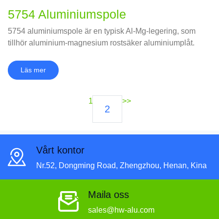
5754 Aluminiumspole
5754 aluminiumspole är en typisk Al-Mg-legering, som
tillhör aluminium-magnesium rostsäker aluminiumplåt.
Läs mer
1
>>
2
Vårt kontor
Nr.52, Dongming Road, Zhengzhou, Henan, Kina
Maila oss
sales@hw-alu.com