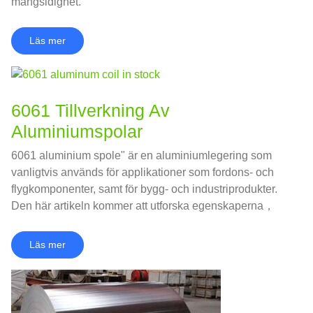
mångsidighet.
Läs mer
6061 Tillverkning Av
Aluminiumspolar
6061 aluminium spole" är en aluminiumlegering som
vanligtvis används för applikationer som fordons- och
flygkomponenter, samt för bygg- och industriprodukter.
Den här artikeln kommer att utforska egenskaperna，
Fördelar och tillämpningar av 6061 aluminium spole,
från dess råvaruform till den färdiga produkten.
Läs mer