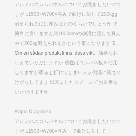
アルミハニカムパネルについてお聞きしたいので
すが L1500×W700×厚みで曲げに対して200kgg
耐えられるには厚みはどのくらいでしょうか ※
簡単に言いますと約1000mmの側溝に渡して真ん
中で200kg耐えられるかという事になります 又
、
Om en sådan produkt finns, dess vikt、
価格をお
しえていただけますか 現在はコンパネ板を使用
してますが腐ると折れてしまい人が側溝に落ちて
けがをしてます 出来ましたらメールでお返事を
いただけますか
Rapid Dragon sa:
アルミハニカムパネルについてお聞きしたいので
すが L1500×W700×厚み で曲げに対して