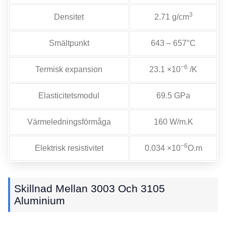
3
Densitet
2.71 g/cm
Smältpunkt
643 – 657°C
−6
Termisk expansion
23.1 ×10
/K
Elasticitetsmodul
69.5 GPa
Värmeledningsförmåga
160 W/m.K
−6
Elektrisk resistivitet
0.034 ×10
O.m
Skillnad Mellan 3003 Och 3105
Aluminium