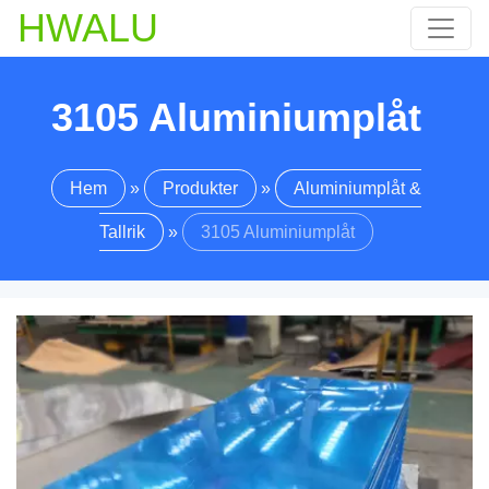
HWALU
3105 Aluminiumplåt
Hem
»
Produkter
»
Aluminiumplåt &
Tallrik
»
3105 Aluminiumplåt