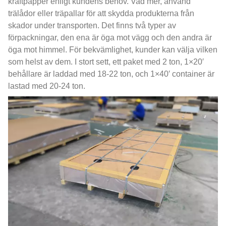
kraftpapper enligt kundens behov. Vad mer, använd
trälådor eller träpallar för att skydda produkterna från
skador under transporten. Det finns två typer av
förpackningar, den ena är öga mot vägg och den andra är
öga mot himmel. För bekvämlighet, kunder kan välja vilken
som helst av dem. I stort sett, ett paket med 2 ton, 1×20′
behållare är laddad med 18-22 ton, och 1×40′ container är
lastad med 20-24 ton.