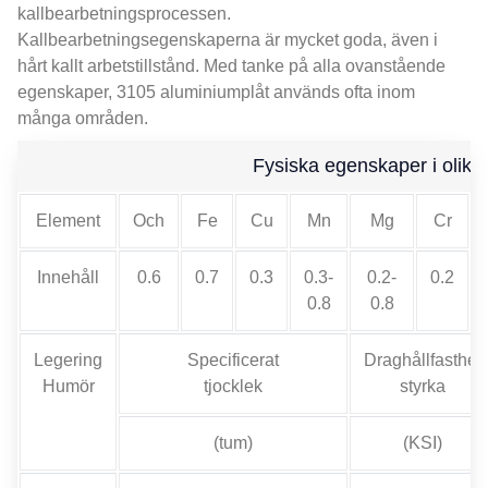
kallbearbetningsprocessen.
Kallbearbetningsegenskaperna är mycket goda, även i
hårt kallt arbetstillstånd. Med tanke på alla ovanstående
egenskaper, 3105 aluminiumplåt används ofta inom
många områden.
Fysiska egenskaper i olik
Element
Och
Fe
Cu
Mn
Mg
Cr
Innehåll
0.6
0.7
0.3
0.3-
0.2-
0.2
0.8
0.8
Legering
Specificerat
Draghållfasthet
Humör
tjocklek
styrka
(tum)
(KSI)