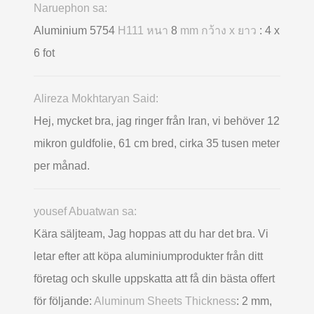
Naruephon sa:
Aluminium 5754
H111 หนา
8
mm กว้าง x ยาว
: 4 x
6 fot
Alireza Mokhtaryan Said:
Hej, mycket bra, jag ringer från Iran, vi behöver 12
mikron guldfolie, 61 cm bred, cirka 35 tusen meter
per månad.
yousef Abuatwan sa:
Kära säljteam, Jag hoppas att du har det bra. Vi
letar efter att köpa aluminiumprodukter från ditt
företag och skulle uppskatta att få din bästa offert
för följande:
Aluminum Sheets Thickness
: 2 mm,