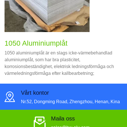
1050 Aluminiumplåt
1050 aluminiumplåt är en slags icke-värmebehandlad
aluminiumplåt, som har bra plasticitet,
korrosionsbeständighet, elektrisk ledningsförmåga och
värmeledningsförmåga efter kallbearbetning;
Vårt kontor
Nr.52, Dongming Road, Zhengzhou, Henan, Kina
Maila oss