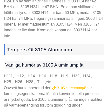
H24. En av dem är Brinell Hardness; 3003 H14 har 42
BHN och 3105 H24 har 47 BHN. En annan skillnad är
trötthetsstyrkan; 3003 H14 har bara 60 MPa, medan 3105
H24 har 74 MPa. I legeringssammansättningen, 3003 H14
innehåller mer magnesium än 3105 H24. Men 3105 H24
innehåller lite titan, Krom och koppar det 3003 H14 har
inte.
Tempers Of 3105 Aluminium
Vanliga humör av 3105 Aluminiumplåt:
H111、H12、H14、H16、H18、H19、H22、H24、
H25、H26、H28、TILL,etc.
Oavsett hur tempererad den
3105 aluminiumplåt
är,
formningsegenskaperna för alla konventionella processer
är mycket goda. De 3105 aluminiumplåt har ingen reaktion
på värmebehandling förutom glödgning under