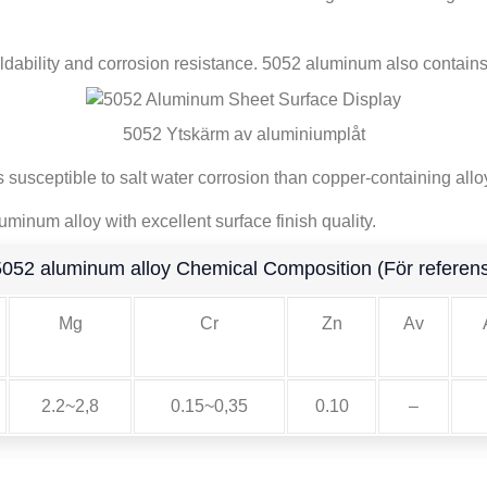
dability and corrosion resistance
. 5052
aluminum also contain
5052 Ytskärm av aluminiumplåt
ess susceptible to salt water corrosion than copper-containing allo
uminum alloy with excellent surface finish quality
.
5052
aluminum alloy Chemical Composition
(För referen
Mg
Cr
Zn
Av
2.2~2,8
0.15~0,35
0.10
–