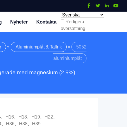
g
Nyheter
Kontakta
Redigera
översättning
r
»
Aluminiumplåt & Tallrik
»
5052
aluminiumplåt
 legerade med magnesium (2.5%)
14、H16、H18、H19、H22、
4、H36、H38、H39.