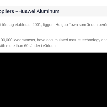
pliers –huawei Aluminum
t företag etablerat i 2001, ligger i Huiguo Town som är den b
00,000 kvadratmeter,
have accumulated mature technology and 
with more than
60 länder i världen.