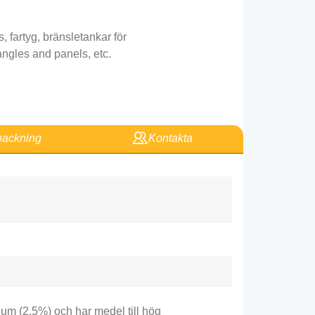
s
, fartyg, bränsletankar för
angles and panels
, etc.
ackning
Kontakta
um (2.5%) och har medel till hög