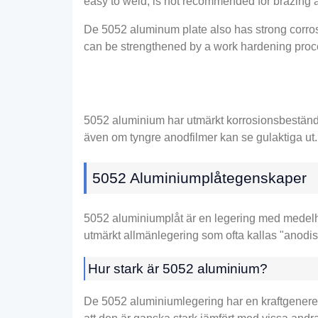
easy to weld
,
is not recommended for brazing a
De 5052
aluminum plate also has strong corros
can be strengthened by a work hardening pro
5052 aluminium har utmärkt korrosionsbeständig
även om tyngre anodfilmer kan se gulaktiga ut.
5052 Aluminiumplåtegenskaper
5052 aluminiumplåt är en legering med medelhå
utmärkt allmänlegering som ofta kallas "anodi
Hur stark är 5052 aluminium?
De 5052 aluminiumlegering har en kraftgenerer