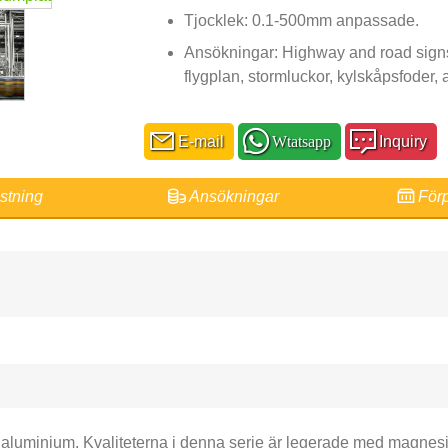
Tjocklek: 0.1-500mm anpassade.
Ansökningar:
Highway and road sign
flygplan, stormluckor, kylskåpsfoder,
E-mail
Wtatsapp
Inquiry
stning
Ansökningar
Förp
 aluminium. Kvaliteterna i denna serie är legerade med magnesi