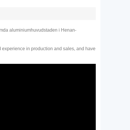
erömda aluminiumhuvudstaden i Henan-
experience in production and sales
,
and have