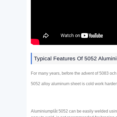
Typical Features Of
5052 Alumini
For many years
,
before the advent of
5083 och
5052
alloy aluminum sheet is cold work harde
Aluminiumplåt 5052
can be easily welded usin