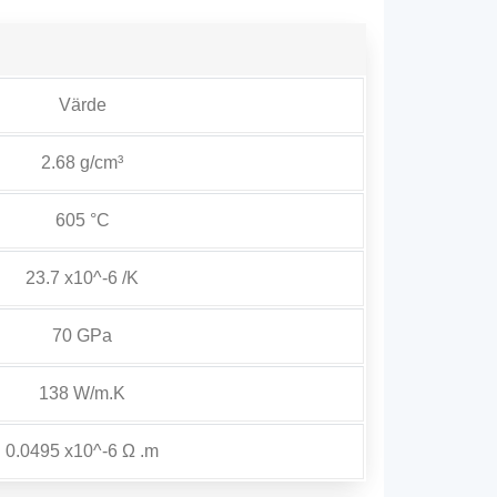
Värde
2.68 g/cm³
605 °C
23.7 x10^-6 /K
70 GPa
138 W/m.K
0.0495 x10^-6 Ω .m