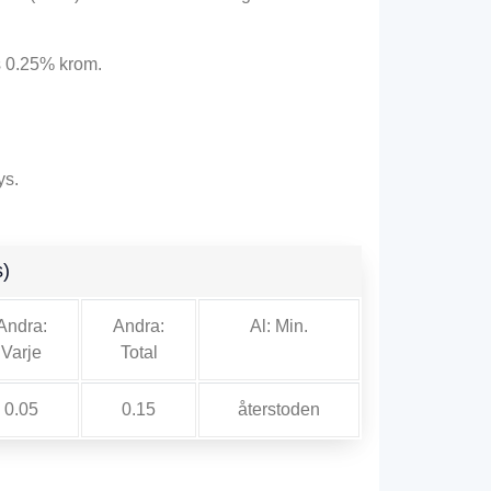
s
0.25% krom.
ys
.
s)
Andra:
Andra:
Al: Min.
Varje
Total
0.05
0.15
återstoden