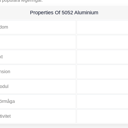
a populära legeringar.
Properties Of
5052 Aluminium
ndom
kt
nsion
modul
förmåga
ivitet