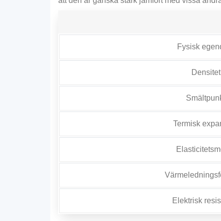
att den är ganska stark jämfört med vissa andr
Fysisk ege
Densitet
Smältpun
Termisk expa
Elasticitets
Värmelednings
Elektrisk resist