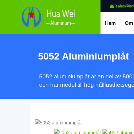
sales@hw
Hem
Om
5052 Aluminiumplåt
5052 aluminiumplåt är en del av 500
och har medel till hög hållfasthetseg