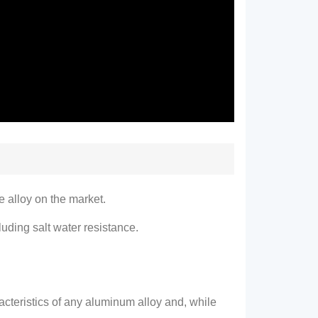
e alloy on the market
.
luding salt water resistance
.
racteristics of any aluminum alloy and
,
while