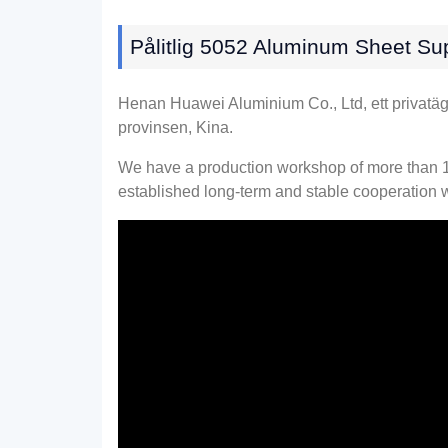
Pålitlig 5052
Aluminum Sheet Sup
Henan Huawei Aluminium Co., Ltd, ett privatäg
provinsen, Kina.
We have a production workshop of more than
1
established long-term and stable cooperation 