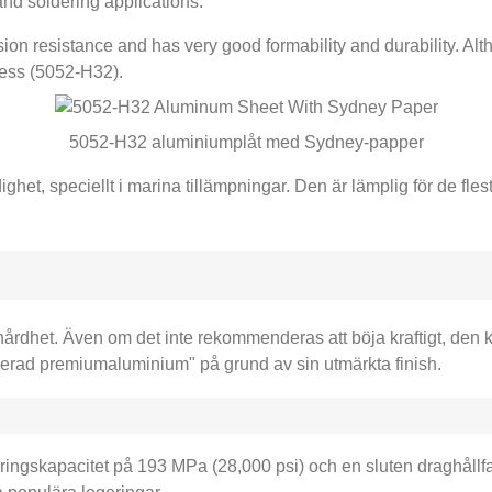
nd soldering applications
.
ion resistance and has very good formability and durability
.
Alth
cess
(5052-H32).
5052-H32 aluminiumplåt med Sydney-papper
het, speciellt i marina tillämpningar. Den är lämplig för de fl
rdhet. Även om det inte rekommenderas att böja kraftigt, den ka
serad premiumaluminium" på grund av sin utmärkta finish.
ingskapacitet på 193 MPa (28,000 psi) och en sluten draghållfa