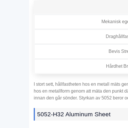
Mekanisk e
Draghållfa
Bevis Str
Hårdhet Br
I stort sett, hållfastheten hos en metall mäts g
hos en metallform genom att mäta den punkt där
innan den går sönder. Styrkan av 5052 beror o
5052-
H32 Aluminum Sheet