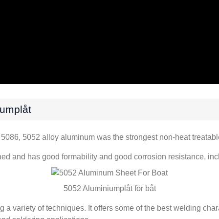
umplåt
 5086, 5052
alloy aluminum was the strongest non-heat treatabl
ned and has good formability and good corrosion resistance
,
inc
5052 Aluminiumplåt för båt
g a variety of techniques
.
It offers some of the best welding cha