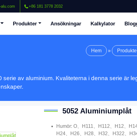
-alu.com
+86 181 3778 2032
Produkter
Ansökningar
Kalkylator
Blog
Hem
»
Produkte
0 serie av aluminium. Kvaliteterna i denna serie är
enskaper.
5052 Aluminiumplåt
Humör: O、H111、H112、H12、H
H24、H26、H28、H32、H322、H3