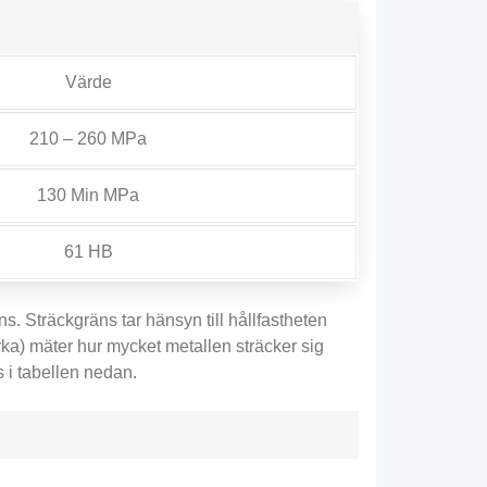
Värde
210 – 260 MPa
130 Min MPa
61 HB
s. Sträckgräns tar hänsyn till hållfastheten
rka) mäter hur mycket metallen sträcker sig
 i tabellen nedan.