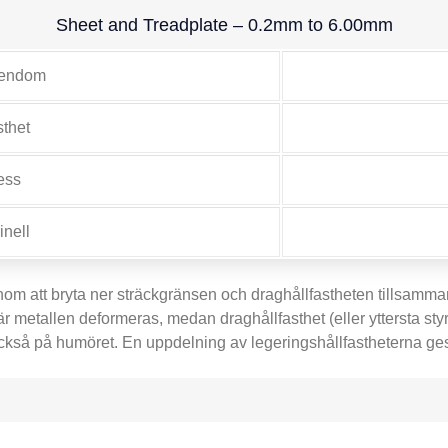
Sheet and Treadplate – 0.2mm to 6.00mm
gendom
sthet
ess
inell
enom att bryta ner sträckgränsen och draghållfastheten tillsamman
 metallen deformeras, medan draghållfasthet (eller yttersta sty
ckså på humöret. En uppdelning av legeringshållfastheterna ges