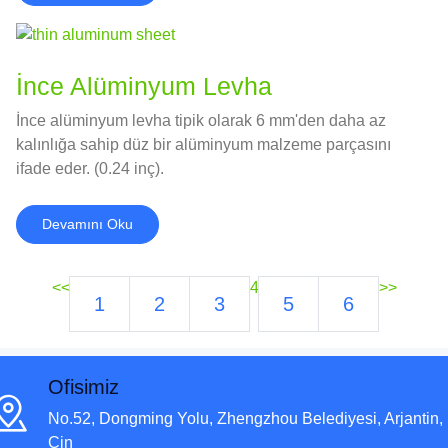
İnce Alüminyum Levha
İnce alüminyum levha tipik olarak 6 mm'den daha az
kalınlığa sahip düz bir alüminyum malzeme parçasını
ifade eder. (0.24 inç).
Devamını Oku
<<
4
>>
1
2
3
5
6
Ofisimiz
No.52, Dongming Yolu, Zhengzhou Belediyesi, Arjantin,
Çin