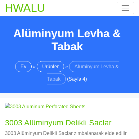
HWALU
Alüminyum Levha &
Tabak
Ev
»
Ürünler
»
Alüminyum Levha &
Tabak
(Sayfa 4)
3003 Alüminyum Delikli Saclar
3003 Alüminyum Delikli Saclar zımbalanarak elde edilir