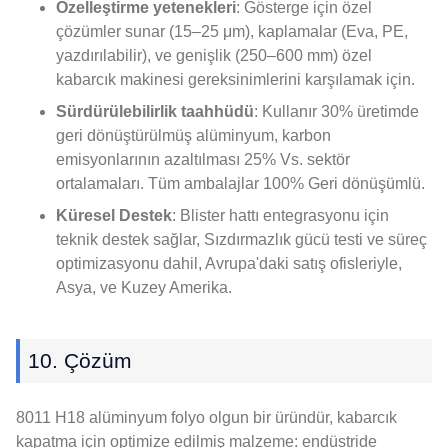
Özelleştirme yetenekleri
: Gösterge için özel
çözümler sunar (15–25 μm), kaplamalar (Eva, PE,
yazdırılabilir), ve genişlik (250–600 mm) özel
kabarcık makinesi gereksinimlerini karşılamak için.
Sürdürülebilirlik taahhüdü
: Kullanır 30% üretimde
geri dönüştürülmüş alüminyum, karbon
emisyonlarının azaltılması 25% Vs. sektör
ortalamaları. Tüm ambalajlar 100% Geri dönüşümlü.
Küresel Destek
: Blister hattı entegrasyonu için
teknik destek sağlar, Sızdırmazlık gücü testi ve süreç
optimizasyonu dahil, Avrupa'daki satış ofisleriyle,
Asya, ve Kuzey Amerika.
10. Çözüm
8011 H18 alüminyum folyo olgun bir üründür, kabarcık
kapatma için optimize edilmiş malzeme: endüstride