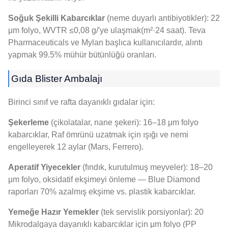
Soğuk Şekilli Kabarcıklar
(neme duyarlı antibiyotikler): 22
μm folyo, WVTR ≤0,08 g/'ye ulaşmak(m²·24 saat). Teva
Pharmaceuticals ve Mylan başlıca kullanıcılardır, alıntı
yapmak 99.5% mühür bütünlüğü oranları.
Gıda Blister Ambalajı
Birinci sınıf ve rafta dayanıklı gıdalar için:
Şekerleme
(çikolatalar, nane şekeri): 16–18 μm folyo
kabarcıklar, Raf ömrünü uzatmak için ışığı ve nemi
engelleyerek 12 aylar (Mars, Ferrero).
Aperatif Yiyecekler
(fındık, kurutulmuş meyveler): 18–20
μm folyo, oksidatif ekşimeyi önleme — Blue Diamond
raporları 70% azalmış ekşime vs. plastik kabarcıklar.
Yemeğe Hazır Yemekler
(tek servislik porsiyonlar): 20
Mikrodalgaya dayanıklı kabarcıklar için μm folyo (PP