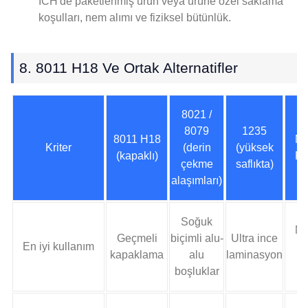
ICH'de paketlenmiş ürün veya ürüne özel saklama
koşulları, nem alımı ve fiziksel bütünlük.
8. 8011 H18 Ve Ortak Alternatifler
8021 /
8079
1235
8011 H18
Me
Kriter
(derin
(yüksek
(kapaklı)
PE
çekme
saflıkta)
alaşımları)
Soğuk
Ma
Geçmeli
biçimli alu-
Ultra ince
En iyi kullanım
d
kapaklama
alu
laminasyon
to
boşluklar