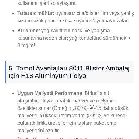
kullanımı işleri kolaylaştırır.
Tutarsız mühür:
uyumsuz cila/blister film veya yanlış
sızdırmazlık penceresi → soyulma/ayrılma/arızalar.
Kirlenme:
yağ kalıntıları baskı ve yapışma
kusurlarına neden olur; yağ kontrolünü sürdürmek <
3 mg/m².
5. Temel Avantajları 8011 Blister Ambalaj
Için H18 Alüminyum Folyo
Uygun Maliyetli Performans
: Birinci sınıf
alaşımlarla kıyaslanabilir bariyer ve mekanik
özellikler sunar (Örneğin., 8079) -15 daha düşük
maliyetle. Yüksek üretim verimi (≥95%) ve küresel
bulunabilirlik, üreticiler için toplam paketleme
maliyetlerini azaltır.