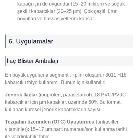
kapağı için de uygundur (15–20 mikron) ve soğuk
şekilli kabarcıklar (20–25 μm), Çok çeşitli ürün
boyutları ve hassasiyetlerini kapsar.
6. Uygulamalar
İlaç Blister Ambalajı
En büyük uygulama segmenti, ~p'ini oluşturur 8011 H18
kabarcıklı folyo kullanımı. Bunun için kullanılır:
Jenerik İlaçlar
(ibuprofen, parasetamol): 18 PVC/PVdC
kabarcıklar için µm kapaklar, üzerinde 60% Bu formatı
kullanan küresel jenerik kabarcıkların sayısı.
Tezgahın üzerinden (OTC) Uyuşturucu
(antiasitler,
vitaminler): 15–17 μm parti numarası/son kullanma tarihi
ile yazdırılabilir folyo.