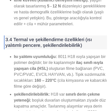
İtme kuvveti (kullanıcı deneyimi metriği):
yaygın
olarak tasarlanmış
5 - 12 N
düzenleyici gerekliliklere
ve hasta demografik özelliklerine bağlı olarak (yaşlı
vs genel yetişkin). Bu, gösterge aracılığıyla kontrol
edilir + cila + mühür parametreleri.
3.4 Termal ve şekillendirme özellikleri (ısı
yalıtımlı pencere, şekillendirilebilirlik)
Isı yalıtımı uyumluluğu:
8011 H18 ısıyla yapışan bir
polimer değildir; bir ile kaplanmıştır
ilaç sınıfı ısıyla
yapışan cila (HSL)
oluşturan filme bağlanan (PVC,
PVC/PVdC, EVCİL HAYVAN, vb.). Tipik sızdırmazlık
sıcaklıkları:
160 – 220°C
(cila kimyasına ve kabarcıklı
filme göre değişir).
şekillendirilebilirlik:
H18 var
sınırlı derin çekme
yeteneği
; boşluk duvarları oluşturmaktan ziyade düz
kapatma amaçlıdır. Tavlanmış alaşımlar veya derin