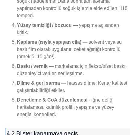
soğuk haddeleme; Daha sonra tam tavlama
yapılmadan kontrollü soğuk işlemle elde edilen H18
temperi.
Yüzey temizliği / bozucu
— yapışma açısından
kritik.
Kaplama (ısıyla yapışan cila)
— solvent veya su
bazlı film olarak uygulanır; ceket ağırlığı kontrollü
(örnek 5–15 g/m²).
Baskı / vernik
— markalama için flekso/ofset baskı,
düzenleyici veriler, serileştirme.
Dilme & geri sarma
— hassas dilme; Kenar kalitesi
çalıştırılabilirliği etkiler.
Denetleme & CoA düzenlemesi
- iğne deliği
haritalaması, kalınlık profili, yapışma ve yüzey
enerjisi kontrolleri.
4.2 Blister kapatmaya geçiş