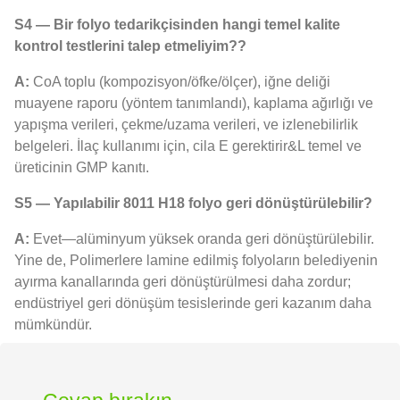
S4 — Bir folyo tedarikçisinden hangi temel kalite
kontrol testlerini talep etmeliyim??
A:
CoA toplu (kompozisyon/öfke/ölçer), iğne deliği
muayene raporu (yöntem tanımlandı), kaplama ağırlığı ve
yapışma verileri, çekme/uzama verileri, ve izlenebilirlik
belgeleri. İlaç kullanımı için, cila E gerektirir&L temel ve
üreticinin GMP kanıtı.
S5 — Yapılabilir 8011 H18 folyo geri dönüştürülebilir?
A:
Evet—alüminyum yüksek oranda geri dönüştürülebilir.
Yine de, Polimerlere lamine edilmiş folyoların belediyenin
ayırma kanallarında geri dönüştürülmesi daha zordur;
endüstriyel geri dönüşüm tesislerinde geri kazanım daha
mümkündür.