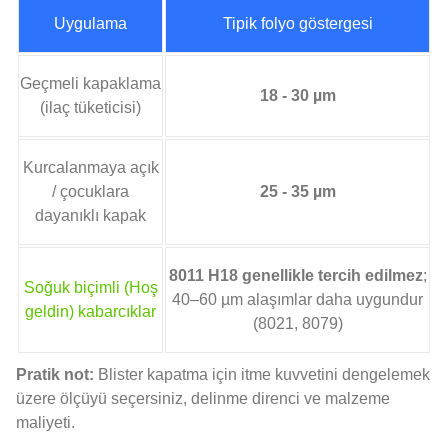
Uygulama
Tipik folyo göstergesi
Geçmeli kapaklama
18 - 30 µm
(ilaç tüketicisi)
Kurcalanmaya açık
/ çocuklara
25 - 35 µm
dayanıklı kapak
8011 H18 genellikle tercih edilmez
;
Soğuk biçimli (Hoş
40–60 µm alaşımlar daha uygundur
geldin) kabarcıklar
(8021, 8079)
Pratik not:
Blister kapatma için itme kuvvetini dengelemek
üzere ölçüyü seçersiniz, delinme direnci ve malzeme
maliyeti.