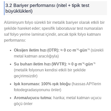
3.2 Bariyer performansı (nitel + tipik test
büyüklükleri)
Alüminyum folyo sürekli bir metalik bariyer olarak etkili bir
şekilde hareket eder; spesifik laboratuvar test numaraları
saf folyo yerine laminat içindir, ancak tipik folyo katmanı
performansı:
Oksijen iletim hızı (OTR):
≈ 0 cc·m⁻²·gün⁻¹
(sürekli
metal katman aracılığıyla)
Su buharı iletim hızı (WVTR):
≈ 0 g·m⁻²·gün⁻¹
(metalik folyonun kendisi etkili bir şekilde
geçirimsizdir)
Işık koruması:
100% ışık bloğu
(hassas API'lerin
fotodegradasyonunu önler)
Aroma/uçucu tutma:
harika; metal katman uçucu
göçü önler