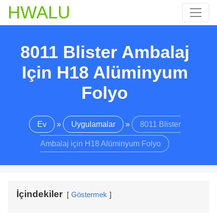
HWALU
8011 Blister Ambalaj
Için H18 Alüminyum
Folyo
Ev
»
Uygulamalar
»
8011 Blister
Ambalaj için H18 Alüminyum Folyo
İçindekiler
Göstermek