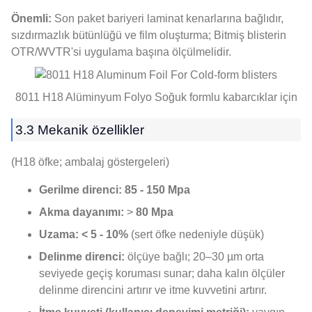
Önemli:
Son paket bariyeri laminat kenarlarına bağlıdır,
sızdırmazlık bütünlüğü ve film oluşturma; Bitmiş blisterin
OTR/WVTR'si uygulama başına ölçülmelidir.
8011 H18 Alüminyum Folyo Soğuk formlu kabarcıklar için
3.3 Mekanik özellikler
(H18 öfke; ambalaj göstergeleri)
Gerilme direnci:
85 - 150 Mpa
Akma dayanımı:
>
80 Mpa
Uzama:
< 5 - 10%
(sert öfke nedeniyle düşük)
Delinme direnci:
ölçüye bağlı; 20–30 µm orta
seviyede geçiş koruması sunar; daha kalın ölçüler
delinme direncini artırır ve itme kuvvetini artırır.