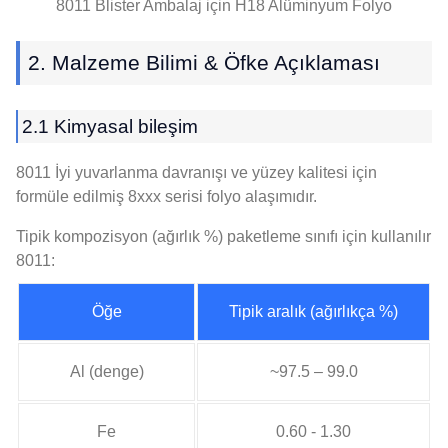
8011 Blister Ambalaj için H18 Alüminyum Folyo
2. Malzeme Bilimi & Öfke Açıklaması
2.1 Kimyasal bileşim
8011 İyi yuvarlanma davranışı ve yüzey kalitesi için
formüle edilmiş 8xxx serisi folyo alaşımıdır.
Tipik kompozisyon (ağırlık %) paketleme sınıfı için kullanılır
8011:
Öğe
Tipik aralık (ağırlıkça %)
Al (denge)
~97.5 – 99.0
Fe
0.60 - 1.30