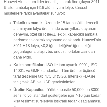
Huawei Aluminium lider tedarikçi olarak öne çıkıyor 8011
Blister ambalaj için H18 alüminyum folyo, küresel
müşterilere farklı avantajlar sunuyor:
Teknik uzmanlık
: Üzerinde 15 farmasötik dereceli
alüminyum folyo üretiminde uzun yıllara dayanan
deneyim, özel bir R ile&D ekibi, kabarcıklı ambalaj
performans optimizasyonuna odaklandı. Huawei'nin
8011 H18 folyo, ≤0,8 iğne deliği/m² iğne deliği
yoğunluğuna ulaşır; bu, endüstri ortalamasından
daha iyidir.
Kalite sertifikaları
: ISO ile tam uyumlu 9001, .ISO
14001, ve GMP standartları. Tüm ürünler üçüncü
taraf testlerine tabi tutulur (SGS, Intertek) FDA ile
tanışmak, AB, ve USP gereksinimleri.
Üretim Kapasitesi
: Yıllık kapasite 50,000 ton 8000
serisi folyo, standart göstergeler için 7-10 gün kadar
kısa teslimat süreleriyle istikrarlı tedarik sağlanması.