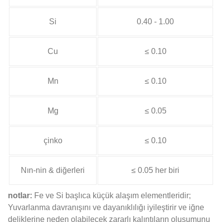
Si
0.40 - 1.00
Cu
≤ 0.10
Mn
≤ 0.10
Mg
≤ 0.05
çinko
≤ 0.10
Nın-nin & diğerleri
≤ 0.05 her biri
notlar:
Fe ve Si başlıca küçük alaşım elementleridir;
Yuvarlanma davranışını ve dayanıklılığı iyileştirir ve iğne
deliklerine neden olabilecek zararlı kalıntıların oluşumunu