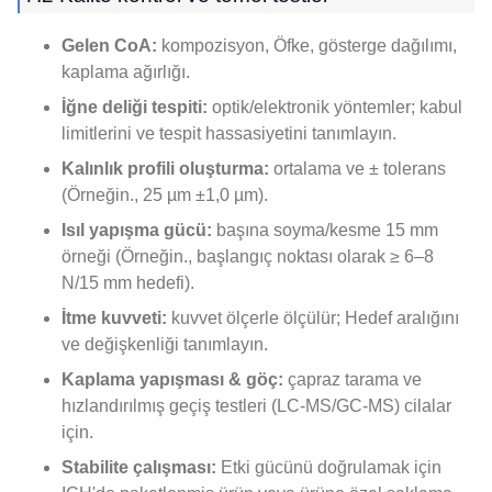
Gelen CoA:
kompozisyon, Öfke, gösterge dağılımı,
kaplama ağırlığı.
İğne deliği tespiti:
optik/elektronik yöntemler; kabul
limitlerini ve tespit hassasiyetini tanımlayın.
Kalınlık profili oluşturma:
ortalama ve ± tolerans
(Örneğin., 25 µm ±1,0 µm).
Isıl yapışma gücü:
başına soyma/kesme 15 mm
örneği (Örneğin., başlangıç ​​noktası olarak ≥ 6–8
N/15 mm hedefi).
İtme kuvveti:
kuvvet ölçerle ölçülür; Hedef aralığını
ve değişkenliği tanımlayın.
Kaplama yapışması & göç:
çapraz tarama ve
hızlandırılmış geçiş testleri (LC-MS/GC-MS) cilalar
için.
Stabilite çalışması:
Etki gücünü doğrulamak için