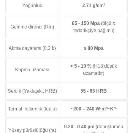
Yoğunluk
2.71 g/cm³
85 - 150 Mpa
(ölçü &
Gerilme direnci (Rm)
tedarikçiye bağımlı)
Akma dayanımı (0,2 ₺)
≥ 80 Mpa
< 5 - 10 %
(H18 düşük
Kopma uzaması
uzamadır)
Sertlik (Yaklaşık., HRB)
55 - 65 HRB
Termal iletkenlik (toplu)
~200 – 240 W·m⁻¹·K⁻¹
0.20 - 0.40 µm
(dönüştürücü
Yüzey pürüzlülüğü (ra)