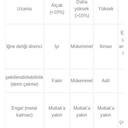
Daha
Alçak
Uzama
yüksek
Yüksek
(<10%)
(>15%)
İğn
yok
İğne deliği direnci
İyi
Mükemmel
Ilıman
anca
ka
kı
şekillendirilebilirlik
Fakir
Mükemmel
Adil
(derin çekme)
I
Engel (metal
Mutlak'a
Mutlak'a
Mutlak'a
(
katman)
yakın
yakın
yakın
t
çatl