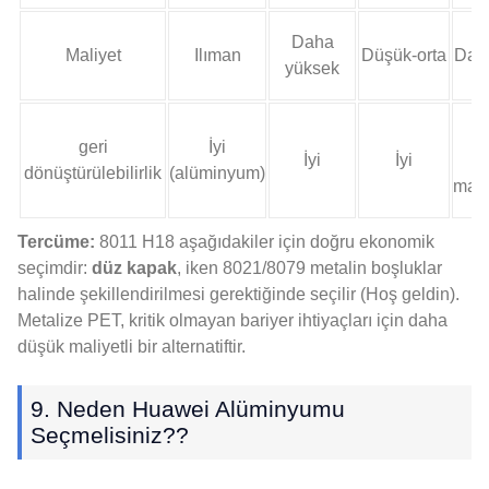
Daha
Maliyet
Ilıman
Düşük-orta
Dah
yüksek
Z
geri
İyi
İyi
İyi
(k
dönüştürülebilirlik
(alüminyum)
malz
Tercüme:
8011 H18 aşağıdakiler için doğru ekonomik
seçimdir:
düz kapak
, iken 8021/8079 metalin boşluklar
halinde şekillendirilmesi gerektiğinde seçilir (Hoş geldin).
Metalize PET, kritik olmayan bariyer ihtiyaçları için daha
düşük maliyetli bir alternatiftir.
9. Neden Huawei Alüminyumu
Seçmelisiniz??