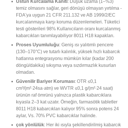
Üstün Kurcalama Kanıtı
: Düşük uzama (1–%3)
temiz olmasını sağlar, geri dönüşü olmayan yırtılma -
FDA'ya uygun 21 CFR 211.132 ve AB 1999/2/EC
kurcalanmaya karşı koruma düzenlemeleri. Tüketici
testi gösterileri 98% Kullanıcıların oranı kurcalanmış
kabarcıkları tanımlayabiliyor 8011 H18 kapakları.
Proses Uyumluluğu
: Geniş ısı yalıtımlı pencere
(130–170°C) ve tutarlı kalınlık, yüksek hızlı kabarcık
hatlarına entegrasyonu mümkün kılar (kadar 200
döngü/dakika) sıkışma veya sızdırmazlık kusurları
olmadan.
Güvenilir Bariyer Koruması
: OTR ≤0,1
cm³/(m²·24sa·atm) ve WVTR ≤0,1 g/(m²·24 saat)
ürünün raf ömrünü yalnızca plastik kabarcıklara
kıyasla 2–3 kat uzatır. Örneğin, farmasötik tabletler
8011 H18 kabarcıkları kalıyor 95% sonra potens 24
aylar, Vs. 70% PVC kabarcıklar halinde.
çok yönlülük
: Her iki ısıyla şekillendirilmiş kabarcık