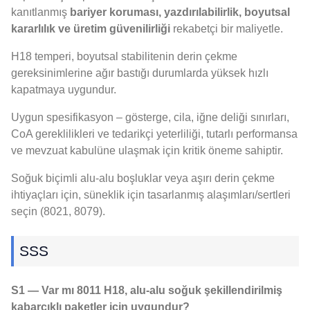
kanıtlanmış
bariyer koruması, yazdırılabilirlik, boyutsal
kararlılık ve üretim güvenilirliği
rekabetçi bir maliyetle.
H18 temperi, boyutsal stabilitenin derin çekme
gereksinimlerine ağır bastığı durumlarda yüksek hızlı
kapatmaya uygundur.
Uygun spesifikasyon – gösterge, cila, iğne deliği sınırları,
CoA gereklilikleri ve tedarikçi yeterliliği, tutarlı performansa
ve mevzuat kabulüne ulaşmak için kritik öneme sahiptir.
Soğuk biçimli alu-alu boşluklar veya aşırı derin çekme
ihtiyaçları için, süneklik için tasarlanmış alaşımları/sertleri
seçin (8021, 8079).
SSS
S1 — Var mı 8011 H18, alu-alu soğuk şekillendirilmiş
kabarcıklı paketler için uygundur?