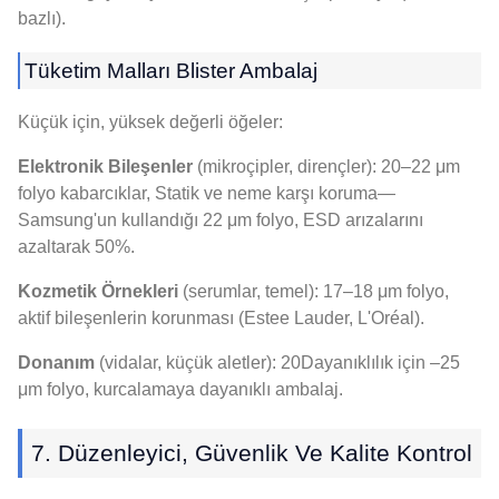
bazlı).
Tüketim Malları Blister Ambalaj
Küçük için, yüksek değerli öğeler:
Elektronik Bileşenler
(mikroçipler, dirençler): 20–22 μm
folyo kabarcıklar, Statik ve neme karşı koruma—
Samsung'un kullandığı 22 μm folyo, ESD arızalarını
azaltarak 50%.
Kozmetik Örnekleri
(serumlar, temel): 17–18 μm folyo,
aktif bileşenlerin korunması (Estee Lauder, L'Oréal).
Donanım
(vidalar, küçük aletler): 20Dayanıklılık için –25
μm folyo, kurcalamaya dayanıklı ambalaj.
7. Düzenleyici, Güvenlik Ve Kalite Kontrol