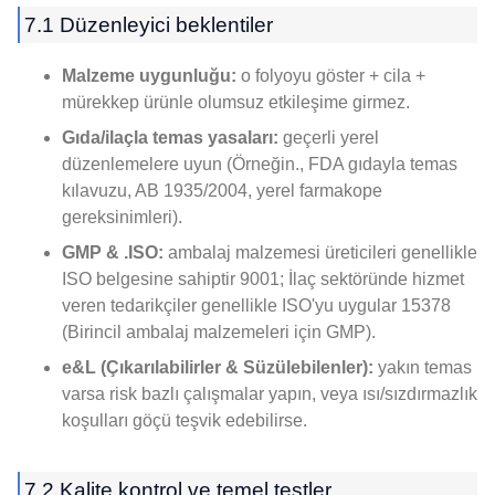
7.1 Düzenleyici beklentiler
Malzeme uygunluğu:
o folyoyu göster + cila +
mürekkep ürünle olumsuz etkileşime girmez.
Gıda/ilaçla temas yasaları:
geçerli yerel
düzenlemelere uyun (Örneğin., FDA gıdayla temas
kılavuzu, AB 1935/2004, yerel farmakope
gereksinimleri).
GMP & .ISO:
ambalaj malzemesi üreticileri genellikle
ISO belgesine sahiptir 9001; İlaç sektöründe hizmet
veren tedarikçiler genellikle ISO'yu uygular 15378
(Birincil ambalaj malzemeleri için GMP).
e&L (Çıkarılabilirler & Süzülebilenler):
yakın temas
varsa risk bazlı çalışmalar yapın, veya ısı/sızdırmazlık
koşulları göçü teşvik edebilirse.
7.2 Kalite kontrol ve temel testler