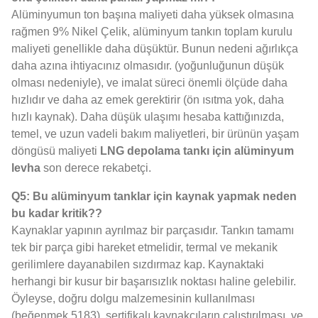
Alüminyumun ton başına maliyeti daha yüksek olmasına
rağmen 9% Nikel Çelik, alüminyum tankın toplam kurulu
maliyeti genellikle daha düşüktür. Bunun nedeni ağırlıkça
daha azına ihtiyacınız olmasıdır. (yoğunluğunun düşük
olması nedeniyle), ve imalat süreci önemli ölçüde daha
hızlıdır ve daha az emek gerektirir (ön ısıtma yok, daha
hızlı kaynak). Daha düşük ulaşımı hesaba kattığınızda,
temel, ve uzun vadeli bakım maliyetleri, bir ürünün yaşam
döngüsü maliyeti
LNG depolama tankı için alüminyum
levha
son derece rekabetçi.
Q5: Bu alüminyum tanklar için kaynak yapmak neden
bu kadar kritik??
Kaynaklar yapının ayrılmaz bir parçasıdır. Tankın tamamı
tek bir parça gibi hareket etmelidir, termal ve mekanik
gerilimlere dayanabilen sızdırmaz kap. Kaynaktaki
herhangi bir kusur bir başarısızlık noktası haline gelebilir.
Öyleyse, doğru dolgu malzemesinin kullanılması
(beğenmek 5183), sertifikalı kaynakçıların çalıştırılması, ve