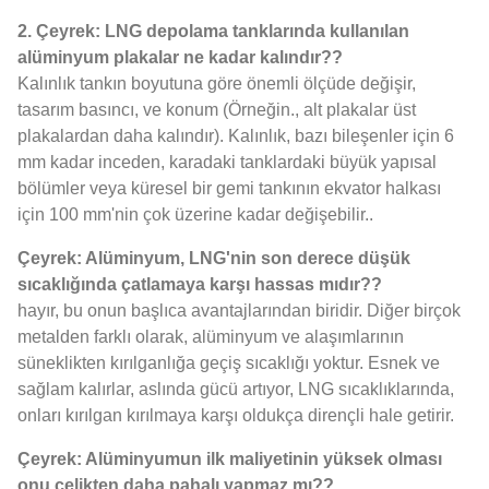
2. Çeyrek: LNG depolama tanklarında kullanılan
alüminyum plakalar ne kadar kalındır??
Kalınlık tankın boyutuna göre önemli ölçüde değişir,
tasarım basıncı, ve konum (Örneğin., alt plakalar üst
plakalardan daha kalındır). Kalınlık, bazı bileşenler için 6
mm kadar inceden, karadaki tanklardaki büyük yapısal
bölümler veya küresel bir gemi tankının ekvator halkası
için 100 mm'nin çok üzerine kadar değişebilir..
Çeyrek: Alüminyum, LNG'nin son derece düşük
sıcaklığında çatlamaya karşı hassas mıdır??
hayır, bu onun başlıca avantajlarından biridir. Diğer birçok
metalden farklı olarak, alüminyum ve alaşımlarının
süneklikten kırılganlığa geçiş sıcaklığı yoktur. Esnek ve
sağlam kalırlar, aslında gücü artıyor, LNG sıcaklıklarında,
onları kırılgan kırılmaya karşı oldukça dirençli hale getirir.
Çeyrek: Alüminyumun ilk maliyetinin yüksek olması
onu çelikten daha pahalı yapmaz mı??