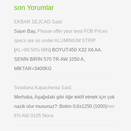
son Yorumlar
EKBAR SEJCAD Said:
Sayın Bay,
Please offer your best FOB Prices
specs are as under ALUMINIUM STRIP
(
AL=99.50% MIN
) BOYUT:450 X32 X6 AA.
SENİN BİRİN 570 TR-AW 1050 A,
MİKTAR=3400KG
Sviatlana Kapachenia Said:
Merhaba, Aşağıdaki gibi öğe teklif etmek için çok
nazik olur musunuz?: Bobin 0,6х1250 (1000)
mm
EN AW-3105 5tons