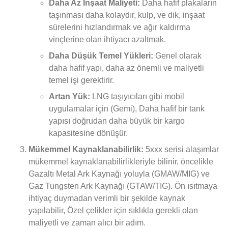
Daha Az İnşaat Maliyeti:
Daha hafif plakaların
taşınması daha kolaydır, kulp, ve dik, inşaat
sürelerini hızlandırmak ve ağır kaldırma
vinçlerine olan ihtiyacı azaltmak.
Daha Düşük Temel Yükleri:
Genel olarak
daha hafif yapı, daha az önemli ve maliyetli
temel işi gerektirir.
Artan Yük:
LNG taşıyıcıları gibi mobil
uygulamalar için (Gemi), Daha hafif bir tank
yapısı doğrudan daha büyük bir kargo
kapasitesine dönüşür.
Mükemmel Kaynaklanabilirlik:
5xxx serisi alaşımlar
mükemmel kaynaklanabilirlikleriyle bilinir, öncelikle
Gazaltı Metal Ark Kaynağı yoluyla (GMAW/MIG) ve
Gaz Tungsten Ark Kaynağı (GTAW/TIG). Ön ısıtmaya
ihtiyaç duymadan verimli bir şekilde kaynak
yapılabilir, Özel çelikler için sıklıkla gerekli olan
maliyetli ve zaman alıcı bir adım.