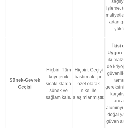
sağlıyor
işleme, te
maliyetleri
artan ge
yükü.
İkisi de
Uygun:
H
iki malze
de kriyoje
Hiçbiri. Tüm
Hiçbiri. Geçişi
güvenlik i
kriyojenik
bastırmak için
Sünek-Gevrek
temel
sıcaklıklarda
özel olarak
Geçişi
gereksiniml
sünek ve
nikel ile
karşılıyor
sağlam kalır.
alaşımlanmıştır.
ancak
alüminyu
doğal yapı
güven sağl