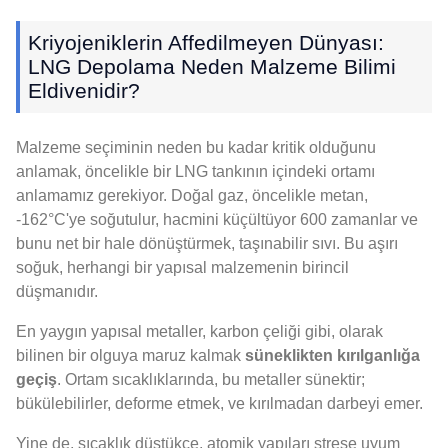
Kriyojeniklerin Affedilmeyen Dünyası:
LNG Depolama Neden Malzeme Bilimi
Eldivenidir?
Malzeme seçiminin neden bu kadar kritik olduğunu
anlamak, öncelikle bir LNG tankının içindeki ortamı
anlamamız gerekiyor. Doğal gaz, öncelikle metan,
-162°C'ye soğutulur, hacmini küçültüyor 600 zamanlar ve
bunu net bir hale dönüştürmek, taşınabilir sıvı. Bu aşırı
soğuk, herhangi bir yapısal malzemenin birincil
düşmanıdır.
En yaygın yapısal metaller, karbon çeliği gibi, olarak
bilinen bir olguya maruz kalmak
süneklikten kırılganlığa
geçiş
. Ortam sıcaklıklarında, bu metaller sünektir;
bükülebilirler, deforme etmek, ve kırılmadan darbeyi emer.
Yine de, sıcaklık düştükçe, atomik yapıları strese uyum