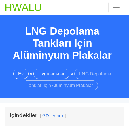
HWALU
LNG Depolama
Tankları Için
Alüminyum Plakalar
Ev
»
Uygulamalar
»
LNG Depolama
Tankları için Alüminyum Plakalar
İçindekiler
Göstermek