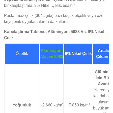
bir karşılaştırma, 9% Nikel Çelik, esastır.
Paslanmaz çelik (304L gibi) bazı küçük ölçekli veya özel
kriyojenik uygulamalarda da kullanılır.
Karşılaştırma Tablosu: Alüminyum 5083 Vs. 9% Nikel
Çelik
Alüminyum
Analiz 
Özellik
9% Nikel Çelik
Alaşım 5083
Çıkarıml
Alüminy
İçin Büy
Avantaj
Neredeyse
kat daha ha
ulaşımd
Yoğunluk
~2.660 kg/m³
~7.850 kg/m³
büyük tasar