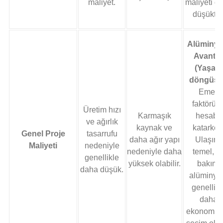
maliyet.
maliyeti d
düşüktür
Alüminy
Avantaj
(Yaşam
döngüsü
Emek
faktörün
Üretim hızı
Karmaşık
hesaba
ve ağırlık
kaynak ve
katarken
Genel Proje
tasarrufu
daha ağır yapı
Ulaşım,
Maliyeti
nedeniyle
nedeniyle daha
temel, v
genellikle
yüksek olabilir.
bakım,
daha düşük.
alüminy
genellikl
daha
ekonomik 