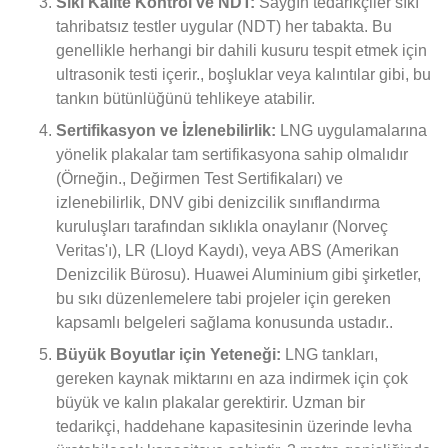
Sıkı Kalite Kontrol ve NDT:
Saygın tedarikçiler sıkı
tahribatsız testler uygular (NDT) her tabakta. Bu
genellikle herhangi bir dahili kusuru tespit etmek için
ultrasonik testi içerir., boşluklar veya kalıntılar gibi, bu
tankın bütünlüğünü tehlikeye atabilir.
Sertifikasyon ve İzlenebilirlik:
LNG uygulamalarına
yönelik plakalar tam sertifikasyona sahip olmalıdır
(Örneğin., Değirmen Test Sertifikaları) ve
izlenebilirlik, DNV gibi denizcilik sınıflandırma
kuruluşları tarafından sıklıkla onaylanır (Norveç
Veritas'ı), LR (Lloyd Kaydı), veya ABS (Amerikan
Denizcilik Bürosu). Huawei Aluminium gibi şirketler,
bu sıkı düzenlemelere tabi projeler için gereken
kapsamlı belgeleri sağlama konusunda ustadır..
Büyük Boyutlar için Yeteneği:
LNG tankları,
gereken kaynak miktarını en aza indirmek için çok
büyük ve kalın plakalar gerektirir. Uzman bir
tedarikçi, haddehane kapasitesinin üzerinde levha