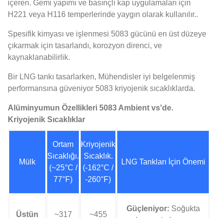
içeren. Gemi yapımı ve basınçlı kap uygulamaları için
H221 veya H116 temperlerinde yaygın olarak kullanılır..
Spesifik kimyası ve işlenmesi 5083 gücünü en üst düzeye
çıkarmak için tasarlandı, korozyon direnci, ve
kaynaklanabilirlik.
Bir LNG tankı tasarlarken, Mühendisler iyi belgelenmiş
performansına güveniyor 5083 kriyojenik sıcaklıklarda.
Alüminyumun Özellikleri 5083 Ambient vs'de.
Kriyojenik Sıcaklıklar
Ortam
Kriyojenik
Sıcaklığı.
Sıcaklık.
Mülk
LNG Tankları İçin Önemi
(~25°C /
(-162°C /
77°F)
-260°F)
Güçleniyor:
Soğukta
Üstün
~317
~455