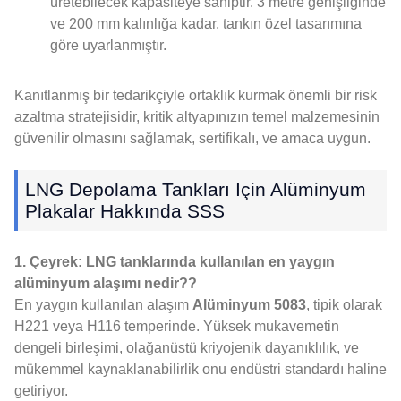
üretebilecek kapasiteye sahiptir. 3 metre genişliğinde
ve 200 mm kalınlığa kadar, tankın özel tasarımına
göre uyarlanmıştır.
Kanıtlanmış bir tedarikçiyle ortaklık kurmak önemli bir risk
azaltma stratejisidir, kritik altyapınızın temel malzemesinin
güvenilir olmasını sağlamak, sertifikalı, ve amaca uygun.
LNG Depolama Tankları Için Alüminyum
Plakalar Hakkında SSS
1. Çeyrek: LNG tanklarında kullanılan en yaygın
alüminyum alaşımı nedir??
En yaygın kullanılan alaşım
Alüminyum 5083
, tipik olarak
H221 veya H116 temperinde. Yüksek mukavemetin
dengeli birleşimi, olağanüstü kriyojenik dayanıklılık, ve
mükemmel kaynaklanabilirlik onu endüstri standardı haline
getiriyor.