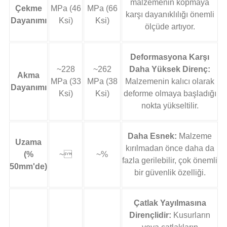
malzemenin kopmaya
Çekme
MPa (46
MPa (66
karşı dayanıklılığı önemli
Dayanımı
Ksi)
Ksi)
ölçüde artıyor.
Deformasyona Karşı
~228
~262
Daha Yüksek Direnç:
Akma
MPa (33
MPa (38
Malzemenin kalıcı olarak
Dayanımı
Ksi)
Ksi)
deforme olmaya başladığı
nokta yükseltilir.
Daha Esnek:
Malzeme
Uzama
kırılmadan önce daha da
(%
~
~%
fazla gerilebilir, çok önemli
50mm'de)
bir güvenlik özelliği.
Çatlak Yayılmasına
Dirençlidir:
Kusurların