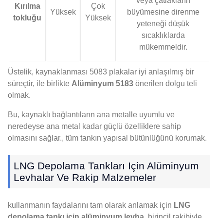
veya çatlakların
Kırılma
Çok
Yüksek
büyümesine direnme
tokluğu
Yüksek
yeteneği düşük
sıcaklıklarda
mükemmeldir.
Üstelik, kaynaklanması 5083 plakalar iyi anlaşılmış bir
süreçtir, ile birlikte
Alüminyum 5183
önerilen dolgu teli
olmak.
Bu, kaynaklı bağlantıların ana metalle uyumlu ve
neredeyse ana metal kadar güçlü özelliklere sahip
olmasını sağlar., tüm tankın yapısal bütünlüğünü korumak.
LNG Depolama Tankları Için Alüminyum
Levhalar Ve Rakip Malzemeler
kullanmanın faydalarını tam olarak anlamak için
LNG
depolama tankı için alüminyum levha
, birincil rakibiyle