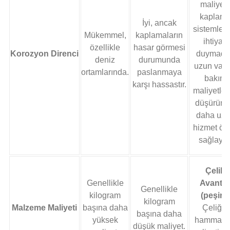
maliyetl
kaplam
İyi, ancak
sistemleri
Mükemmel,
kaplamaların
ihtiyaç
özellikle
hasar görmesi
Korozyon Direnci
duymada
deniz
durumunda
uzun vade
ortamlarında.
paslanmaya
bakım
karşı hassastır.
maliyetler
düşürün 
daha uz
hizmet öm
sağlayın
Çelik
Genellikle
Avantaj
Genellikle
kilogram
(peşin):
kilogram
Malzeme Maliyeti
başına daha
Çeliğin
başına daha
yüksek
hammad
düşük maliyet.