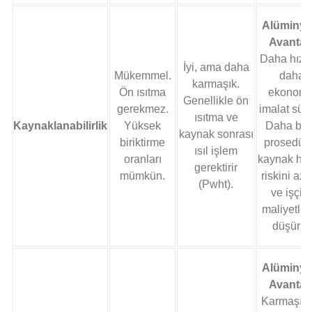
Alüminy
Avantajı
Daha hızlı
İyi, ama daha
Mükemmel.
daha
karmaşık.
Ön ısıtma
ekonomi
Genellikle ön
gerekmez.
imalat süre
ısıtma ve
Kaynaklanabilirlik
Yüksek
Daha bas
kaynak sonrası
biriktirme
prosedürl
ısıl işlem
oranları
kaynak hat
gerektirir
mümkün.
riskini azal
(Pwht).
ve işçili
maliyetler
düşürür.
Alüminy
Avantajı
Karmaşık 