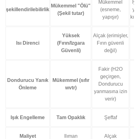
Mükemmel
İyi
Mükemmel "Ölü"
şekillendirilebilirlik
(esneme,
ya
(Şekil tutar)
yapışır)
kıvr
Yüksek
Alçak (erimişler,
Y
Isı Direnci
(Fırın/Izgara
Fırın güvenli
Güvenli)
değil)
Fakir (H2O
geçirgen,
Dondurucu Yanık
Mükemmel (sıfır
Dondurucu
Önleme
wvtr)
yanmasına izin
verir)
Işık Engelleme
Tam Opaklık
Şeffaf
Maliyet
Ilıman
Alçak