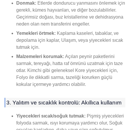
Donmak:
Etlerde dondurucu yanmasını önlemek için
gerekli, kümes hayvanları, ve diğer bozulabilirler.
Geçirimsiz doğası, buz kristallerine ve dehidrasyona
neden olan nem transferini engeller.
Yemekleri örtmek:
Kaplama kaseleri, tabaklar, ve
depolama için kaplar, Ulaşım, veya yiyecekleri sıcak
tutmak için.
Malzemeleri korumak:
Açılan peynir paketlerini
sarmak, tereyağı, hatta raf ömrünü uzatmak için taze
otlar. Kimchi gibi geleneksel Kore yiyecekleri için,
Folyo ile dikkatli sarma, tazeliği korurken güçlü
kokular içermeye yardımcı olabilir.
3. Yalıtım ve sıcaklık kontrolü: Akıllıca kullanım
Yiyecekleri sıcak/soğuk tutmak:
Pişmiş yiyecekleri
folyoda sarmak, ısıyı korumaya yardımcı olur, Soğuk
eşyaları kaplarken, daha uzun süre soğutulmuş