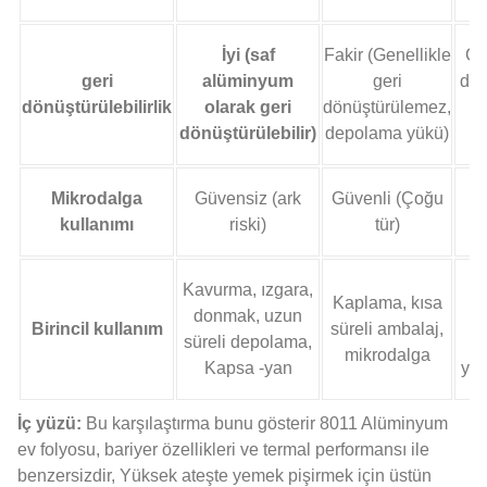
İyi (saf
Fakir (Genellikle
Ge
geri
alüminyum
geri
dön
dönüştürülebilirlik
olarak geri
dönüştürülemez,
dönüştürülebilir)
depolama yükü)
si
Mikrodalga
Güvensiz (ark
Güvenli (Çoğu
kullanımı
riski)
tür)
Kavurma, ızgara,
Kaplama, kısa
donmak, uzun
(
Birincil kullanım
süreli ambalaj,
süreli depolama,
P
mikrodalga
Kapsa -yan
yem
İç yüzü:
Bu karşılaştırma bunu gösterir 8011 Alüminyum
ev folyosu, bariyer özellikleri ve termal performansı ile
benzersizdir, Yüksek ateşte yemek pişirmek için üstün