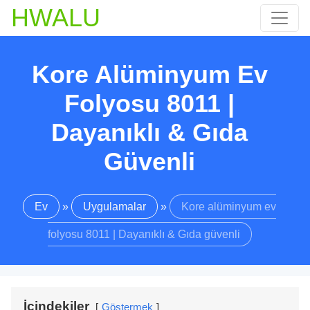
HWALU
Kore Alüminyum Ev
Folyosu 8011 |
Dayanıklı & Gıda
Güvenli
Ev
»
Uygulamalar
»
Kore alüminyum ev
folyosu 8011 | Dayanıklı & Gıda güvenli
İçindekiler
Göstermek