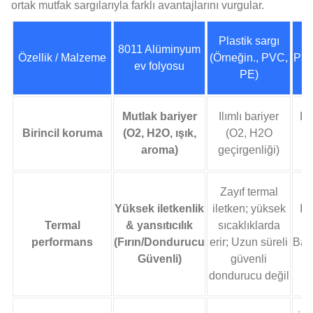
ortak mutfak sargılarıyla farklı avantajlarını vurgular.
Plastik sargı
8011 Alüminyum
Özellik / Malzeme
(Örneğin., PVC,
Par
ev folyosu
PE)
Mutlak bariyer
Ilımlı bariyer
En
Birincil koruma
(O2, H2O, ışık,
(O2, H2O
iç
aroma)
geçirgenliği)
Zayıf termal
Yüksek iletkenlik
iletken; yüksek
Is
Termal
& yansıtıcılık
sıcaklıklarda
(f
performans
(Fırın/Dondurucu
erir; Uzun süreli
Bar
Güvenli)
güvenli
dondurucu değil