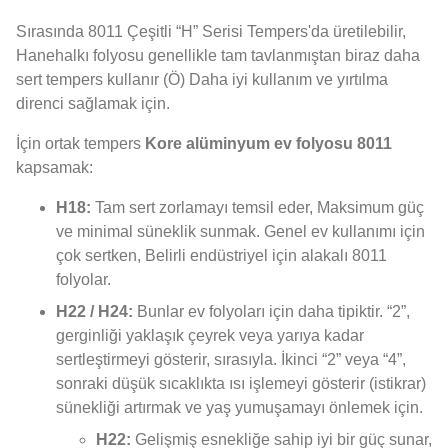
Sırasında 8011 Çeşitli “H” Serisi Tempers'da üretilebilir,
Hanehalkı folyosu genellikle tam tavlanmıştan biraz daha
sert tempers kullanır (Ö) Daha iyi kullanım ve yırtılma
direnci sağlamak için.
İçin ortak tempers
Kore alüminyum ev folyosu 8011
kapsamak:
H18:
Tam sert zorlamayı temsil eder, Maksimum güç
ve minimal süneklik sunmak. Genel ev kullanımı için
çok sertken, Belirli endüstriyel için alakalı 8011
folyolar.
H22 / H24:
Bunlar ev folyoları için daha tipiktir. “2”,
gerginliği yaklaşık çeyrek veya yarıya kadar
sertleştirmeyi gösterir, sırasıyla. İkinci “2” veya “4”,
sonraki düşük sıcaklıkta ısı işlemeyi gösterir (istikrar)
sünekliği artırmak ve yaş yumuşamayı önlemek için.
H22:
Gelişmiş esnekliğe sahip iyi bir güç sunar,