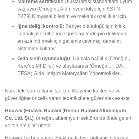
Malzeme sertifikası:
Uluslararası standartlara uyum
sağlayın (Örneğin., Alüminyum folyo için ASTM
B479) Kimyasal bileşim ve mekanik özellikler için.
İğne deliği kontrolü:
Bariyer bütünlüğü için kritik,
Tedarikçiler, ultra ince göstergelerde pin deliklerini
en aza indirmek için gelişmiş çevrimiçi denetim
sistemleri kullanır.
Gıda sınıfı uyumluluğu:
Ulusala bağlılık (Örneğin.,
Kore'de MFD'ler) ve uluslararası (Örneğin., FDA,
EFSA) Gıda İletişim Materyalleri Yönetmelikleri.
Kore'deki son kullanıcılar için, Malzeme kalitesine ve
güvenliğine öncelik veren tedarikçilere güvenmek esastır.
Huawei (Huawei Huawei (Henan Huawei Alüminyum
Co, Ltd. Şti.)
, örneğin, alüminyum sektöründe önde gelen
ve tanınmış bir üretici.
Huawei Technologies, Elektronik devi, gelişmiş cihazları