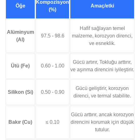
Kompozisyon
Öğe
Amaç/etki
(%)
Hafif sağlayan temel
Alüminyum
97.5 - 98.6
malzeme, korozyon direnci,
(Al)
ve esneklik.
Gücü artırır, Tokluğu arttırır,
Ütü (Fe)
0.60 - 1.00
ve aşınma direncini iyileştirir.
Gücü geliştirir, korozyon
Silikon (Si)
0.50 - 0.90
direnci, ve termal stabilite.
Gücü arttırır, ancak korozyon
Bakır (Cu)
≤ 0.10
direncini korumak için düşük
tutulur.