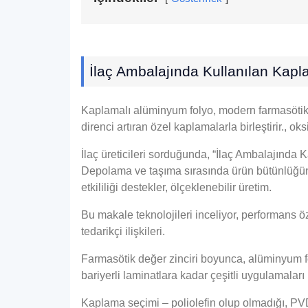
İlaç Ambalajında ​​Kullanılan Ka
Kaplamalı alüminyum folyo, modern farmasötik a
direnci artıran özel kaplamalarla birleştirir., 
İlaç üreticileri sorduğunda, “İlaç Ambalajında 
Depolama ve taşıma sırasında ürün bütünlüğünü
etkililiği destekler, ölçeklenebilir üretim.
Bu makale teknolojileri inceliyor, performans öz
tedarikçi ilişkileri.
Farmasötik değer zinciri boyunca, alüminyum fo
bariyerli laminatlara kadar çeşitli uygulamalar
Kaplama seçimi – poliolefin olup olmadığı, PVD