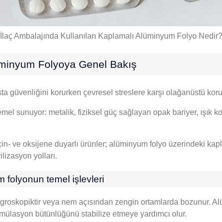
İlaç Ambalajında ​​Kullanılan Kaplamalı Alüminyum Folyo Nedir
üminyum Folyoya Genel Bakış
a güvenliğini korurken çevresel streslere karşı olağanüstü koru
el sunuyor: metalik, fiziksel güç sağlayan opak bariyer, ışık ko
in- ve oksijene duyarlı ürünler; alüminyum folyo üzerindeki kapla
ilizasyon yolları.
 folyonun temel işlevleri
ç higroskopiktir veya nem açısından zengin ortamlarda bozunur
rmülasyon bütünlüğünü stabilize etmeye yardımcı olur.