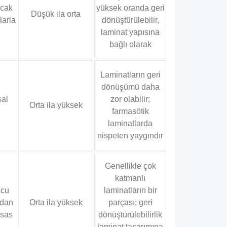
ncak
yüksek oranda geri
Düşük ila orta
larla
dönüştürülebilir,
laminat yapısına
bağlı olarak
Laminatların geri
dönüşümü daha
sal
zor olabilir;
Orta ila yüksek
farmasötik
laminatlarda
nispeten yaygındır
Genellikle çok
katmanlı
ucu
laminatların bir
adan
Orta ila yüksek
parçası; geri
ssas
dönüştürülebilirlik
laminat tasarımına