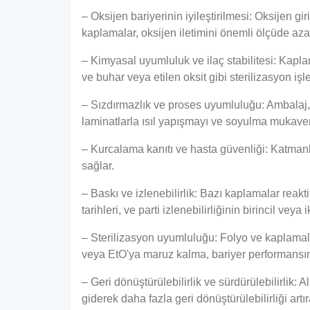
– Oksijen bariyerinin iyileştirilmesi: Oksijen g
kaplamalar, oksijen iletimini önemli ölçüde azalt
– Kimyasal uyumluluk ve ilaç stabilitesi: Kaplam
ve buhar veya etilen oksit gibi sterilizasyon iş
– Sızdırmazlık ve proses uyumluluğu: Ambalaj, 
laminatlarla ısıl yapışmayı ve soyulma mukaveme
– Kurcalama kanıtı ve hasta güvenliği: Katmanlı
sağlar.
– Baskı ve izlenebilirlik: Bazı kaplamalar reakt
tarihleri, ve parti izlenebilirliğinin birincil ve
– Sterilizasyon uyumluluğu: Folyo ve kaplamalar
veya EtO'ya maruz kalma, bariyer performans
– Geri dönüştürülebilirlik ve sürdürülebilirlik: 
giderek daha fazla geri dönüştürülebilirliği ar