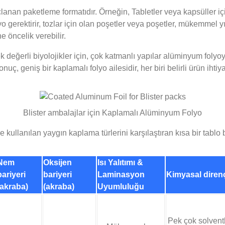
lanan paketleme formatıdır. Örneğin, Tabletler veya kapsüller i
yo gerektirir, tozlar için olan poşetler veya poşetler, mükemmel yı
e öncelik verebilir.
değerli biyolojikler için, çok katmanlı yapılar alüminyum folyoyu
uç, geniş bir kaplamalı folyo ailesidir, her biri belirli ürün ihti
Blister ambalajlar için Kaplamalı Alüminyum Folyo
kullanılan yaygın kaplama türlerini karşılaştıran kısa bir tablo b
Nem
Oksijen
Isı Yalıtımı &
bariyeri
bariyeri
Laminasyon
Kimyasal diren
(akraba)
(akraba)
Uyumluluğu
Pek çok solventl