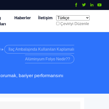
g
Haberler
İletişim
ları
Çeviriyi Düzenle
»
İlaç Ambalajında ​​Kullanılan Kaplamalı
Alüminyum Folyo Nedir??
 korumak, bariyer performansını