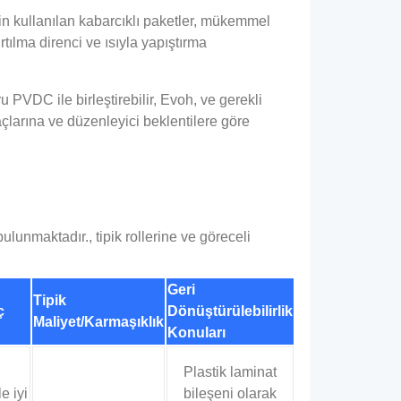
çin kullanılan kabarcıklı paketler, mükemmel
rtılma direnci ve ısıyla yapıştırma
 PVDC ile birleştirebilir, Evoh, ve gerekli
yaçlarına ve düzenleyici beklentilere göre
ulunmaktadır., tipik rollerine ve göreceli
Geri
Tipik
ç
Dönüştürülebilirlik
Maliyet/Karmaşıklık
Konuları
Plastik laminat
e iyi
bileşeni olarak