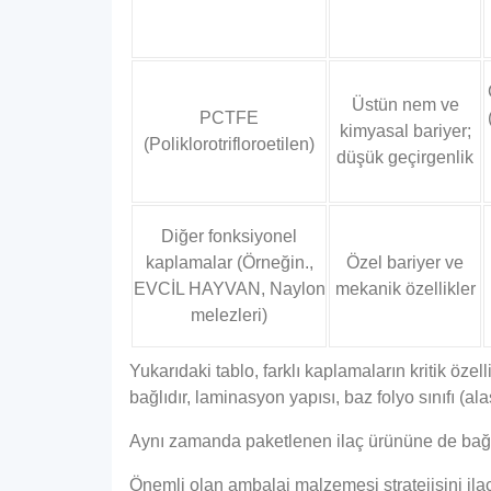
Üstün nem ve
PCTFE
kimyasal bariyer;
(Poliklorotrifloroetilen)
düşük geçirgenlik
Diğer fonksiyonel
kaplamalar (Örneğin.,
Özel bariyer ve
EVCİL HAYVAN, Naylon
mekanik özellikler
melezleri)
Yukarıdaki tablo, farklı kaplamaların kritik özel
bağlıdır, laminasyon yapısı, baz folyo sınıfı (al
Aynı zamanda paketlenen ilaç ürününe de bağlıd
Önemli olan ambalaj malzemesi stratejisini ilacın 