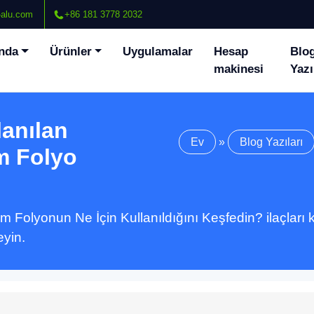
alu.com
+86 181 3778 2032
nda
Ürünler
Uygulamalar
Hesap
Blo
makinesi
Yazı
lanılan
Ev
»
Blog Yazıları
m Folyo
m Folyonun Ne İçin Kullanıldığını Keşfedin? ilaçları
eyin.