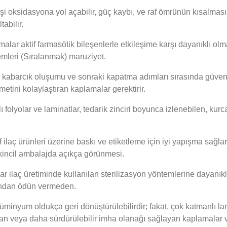
irişi oksidasyona yol açabilir, güç kaybı, ve raf ömrünün kısalmas
abilir.
alar aktif farmasötik bileşenlerle etkileşime karşı dayanıklı olm
lemleri (Sıralanmak) maruziyet.
kabarcık oluşumu ve sonraki kapatma adımları sırasında güvenili
tini kolaylaştıran kaplamalar gerektirir.
 folyolar ve laminatlar, tedarik zinciri boyunca izlenebilen, ku
if ilaç ürünleri üzerine baskı ve etiketleme için iyi yapışma sağl
ya ikincil ambalajda açıkça görünmesi.
 ilaç üretiminde kullanılan sterilizasyon yöntemlerine dayanıklı 
ından ödün vermeden.
Alüminyum oldukça geri dönüştürülebilirdir; fakat, çok katmanlı lam
tıran veya daha sürdürülebilir imha olanağı sağlayan kaplamalar v