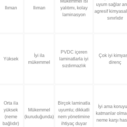
Mükemmel ısı
uyum sağlar a
Ilıman
Ilıman
yalıtımı, kolay
agresif kimyasal
laminasyon
sınırlıdır
PVDC içeren
İyi ila
Çok iyi kimya
Yüksek
laminatlarla iyi
mükemmel
direnç
sızdırmazlık
Orta ila
Birçok laminatla
İyi ama koruy
yüksek
Mükemmel
uyumlu; dikkatli
katmanlar olm
(neme
(kuruduğunda)
nem yönetimine
neme karşı ha
bağlıdır)
ihtiyaç duyar