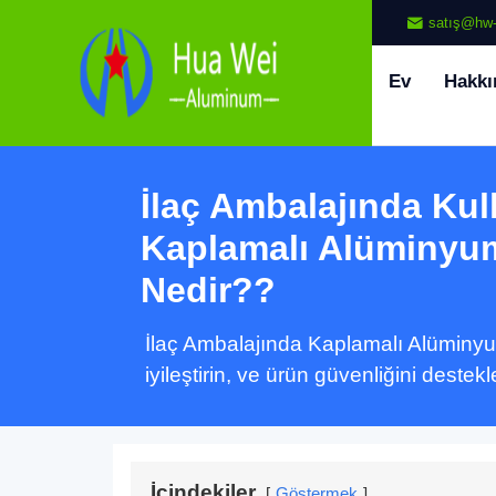
satış@hw-
Ev
Hakkı
İlaç Ambalajında ​​Kul
Kaplamalı Alüminyu
Nedir??
İlaç Ambalajında ​​Kaplamalı Alüminyu
iyileştirin, ve ürün güvenliğini destekl
İçindekiler
Göstermek