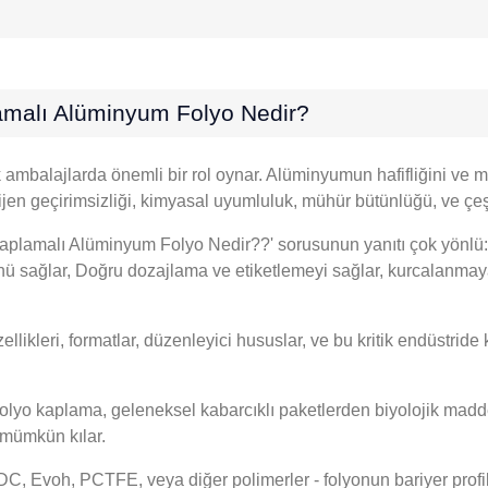
plamalı Alüminyum Folyo Nedir?
mbalajlarda önemli bir rol oynar. Alüminyumun hafifliğini ve m
oksijen geçirimsizliği, kimyasal uyumluluk, mühür bütünlüğü, ve çe
​​Kaplamalı Alüminyum Folyo Nedir??' sorusunun yanıtı çok yönlü:
 sağlar, Doğru dozajlama ve etiketlemeyi sağlar, kurcalanmaya 
ellikleri, formatlar, düzenleyici hususlar, ve bu kritik endüstri
lyo kaplama, geleneksel kabarcıklı paketlerden biyolojik maddel
ı mümkün kılar.
C, Evoh, PCTFE, veya diğer polimerler - folyonun bariyer profili