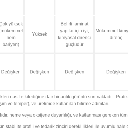
Çok yüksek
Belirli laminat
(mükemmel
yapılar için iyi;
Mükemmel kimy
Yüksek
nem
kimyasal direnci
direnç
bariyeri)
güçlüdür
Değişken
Değişken
Değişken
Değişken
likleri nasıl etkilediğine dair bir anlık görüntü sunmaktadır.. Pra
aşım ve temper), ve üretimde kullanılan bitirme adımları.
ır, neme veya oksijene duyarlılığı, ve katlanması gereken tüm s
stabilite profili ve tedarik zinciri gereklilikleri ile uyumlu hale g