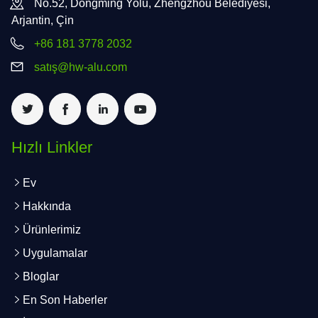
No.52, Dongming Yolu, Zhengzhou Belediyesi,
Arjantin, Çin
+86 181 3778 2032
satış@hw-alu.com
Hızlı Linkler
Ev
Hakkında
Ürünlerimiz
Uygulamalar
Bloglar
En Son Haberler