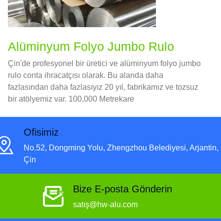
Alüminyum Folyo Jumbo Rulo
Çin'de profesyonel bir üretici ve alüminyum folyo jumbo
rulo conta ihracatçısı olarak. Bu alanda daha
fazlasından daha fazlasıyız 20 yıl, fabrikamız ve tozsuz
bir atölyemiz var. 100,000 Metrekare
Ofisimiz
No.52, Dongming Yolu, Zhengzhou Belediyesi, Arjantin,
Çin
Bize E-posta Gönderin
satış@hw-alu.com