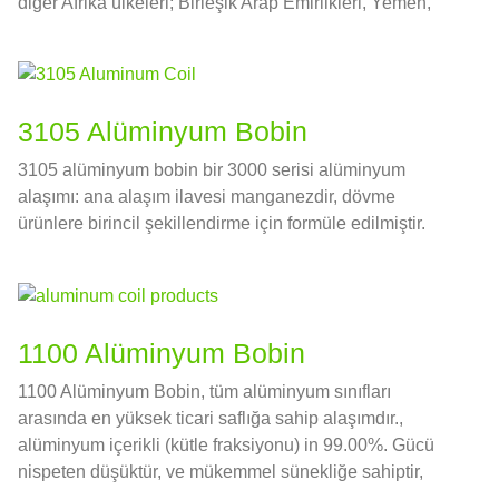
diğer Afrika ülkeleri; Birleşik Arap Emirlikleri, Yemen,
Katar, Kuveyt, İran, Ürdün, Suudi Arabistan ve diğer Orta
Doğu ülkeleri.
3105 Alüminyum Bobin
3105 alüminyum bobin bir 3000 serisi alüminyum
alaşımı: ana alaşım ilavesi manganezdir, dövme
ürünlere birincil şekillendirme için formüle edilmiştir.
1100 Alüminyum Bobin
1100 Alüminyum Bobin, tüm alüminyum sınıfları
arasında en yüksek ticari saflığa sahip alaşımdır.,
alüminyum içerikli (kütle fraksiyonu) in 99.00%. Gücü
nispeten düşüktür, ve mükemmel sünekliğe sahiptir,
şekillendirilebilirlik, kaynaklanabilirlik, ve korozyon