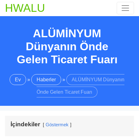
HWALU
ALÜMİNYUM
Dünyanın Önde
Gelen Ticaret Fuarı
Ev
»
Haberler
»
ALÜMİNYUM Dünyanın
Önde Gelen Ticaret Fuarı
İçindekiler
Göstermek