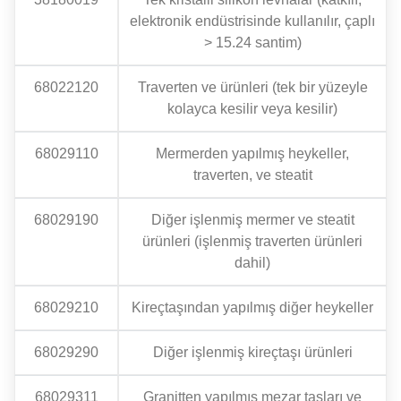
elektronik endüstrisinde kullanılır, çaplı
> 15.24 santim)
68022120
Traverten ve ürünleri (tek bir yüzeyle
kolayca kesilir veya kesilir)
68029110
Mermerden yapılmış heykeller,
traverten, ve steatit
68029190
Diğer işlenmiş mermer ve steatit
ürünleri (işlenmiş traverten ürünleri
dahil)
68029210
Kireçtaşından yapılmış diğer heykeller
68029290
Diğer işlenmiş kireçtaşı ürünleri
68029311
Granitten yapılmış mezar taşları ve