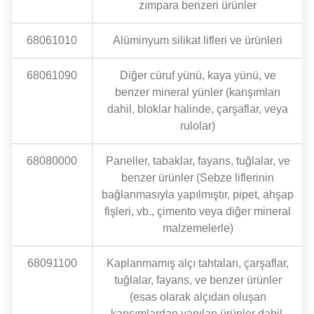
zımpara benzeri ürünler
68061010
Alüminyum silikat lifleri ve ürünleri
68061090
Diğer cüruf yünü, kaya yünü, ve
benzer mineral yünler (karışımları
dahil, bloklar halinde, çarşaflar, veya
rulolar)
68080000
Paneller, tabaklar, fayans, tuğlalar, ve
benzer ürünler (Sebze liflerinin
bağlanmasıyla yapılmıştır, pipet, ahşap
fişleri, vb., çimento veya diğer mineral
malzemelerle)
68091100
Kaplanmamış alçı tahtaları, çarşaflar,
tuğlalar, fayans, ve benzer ürünler
(esas olarak alçıdan oluşan
karışımlardan yapılan ürünler dahil,