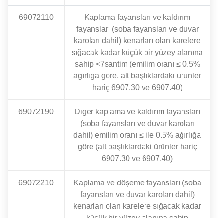
69072110
Kaplama fayansları ve kaldırım
fayansları (soba fayansları ve duvar
karoları dahil) kenarları olan karelere
sığacak kadar küçük bir yüzey alanına
sahip <7santim (emilim oranı ≤ 0.5%
ağırlığa göre, alt başlıklardaki ürünler
hariç 6907.30 ve 6907.40)
69072190
Diğer kaplama ve kaldırım fayansları
(soba fayansları ve duvar karoları
dahil) emilim oranı ≤ ile 0.5% ağırlığa
göre (alt başlıklardaki ürünler hariç
6907.30 ve 6907.40)
69072210
Kaplama ve döşeme fayansları (soba
fayansları ve duvar karoları dahil)
kenarları olan karelere sığacak kadar
küçük bir yüzey alanına sahip