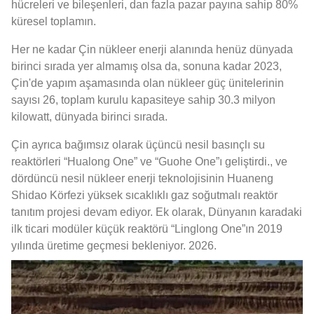
hücreleri ve bileşenleri, dan fazla pazar payına sahip 80%
küresel toplamın.
Her ne kadar Çin nükleer enerji alanında henüz dünyada
birinci sırada yer almamış olsa da, sonuna kadar 2023,
Çin'de yapım aşamasında olan nükleer güç ünitelerinin
sayısı 26, toplam kurulu kapasiteye sahip 30.3 milyon
kilowatt, dünyada birinci sırada.
Çin ayrıca bağımsız olarak üçüncü nesil basınçlı su
reaktörleri “Hualong One” ve “Guohe One”ı geliştirdi., ve
dördüncü nesil nükleer enerji teknolojisinin Huaneng
Shidao Körfezi yüksek sıcaklıklı gaz soğutmalı reaktör
tanıtım projesi devam ediyor. Ek olarak, Dünyanın karadaki
ilk ticari modüler küçük reaktörü “Linglong One”ın 2019
yılında üretime geçmesi bekleniyor. 2026.