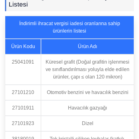
Listesi
İndirimli ihracat vergisi iadesi oranlarına sahip
ürünlerin listesi
Ürün Kodu
Ürün Adı
25041091
Küresel grafit (Doğal grafitin işlenmesi
ve sınıflandırılması yoluyla elde edilen
ürünler, çapı ≤ olan 120 mikron)
27101210
Otomotiv benzini ve havacılık benzini
27101911
Havacılık gazyağı
27101923
Dizel
38180019
Tek kristalli silikon levhalar (katkılı,