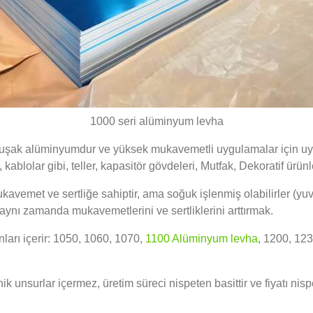
1000 seri alüminyum levha
muşak alüminyumdur ve yüksek mukavemetli uygulamalar için uyg
 kablolar gibi, teller, kapasitör gövdeleri, Mutfak, Dekoratif ürün
vemet ve sertliğe sahiptir, ama soğuk işlenmiş olabilirler (yuv
aynı zamanda mukavemetlerini ve sertliklerini arttırmak.
ları içerir: 1050, 1060, 1070,
1100 Alüminyum levha
, 1200, 123
k unsurlar içermez, üretim süreci nispeten basittir ve fiyatı n