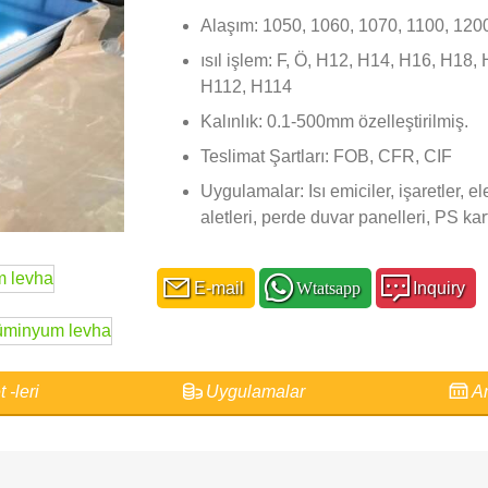
Alaşım: 1050, 1060, 1070, 1100, 120
ısıl işlem: F, Ö, H12, H14, H16, H18
H112, H114
Kalınlık: 0.1-500mm özelleştirilmiş.
Teslimat Şartları: FOB, CFR, CIF
Uygulamalar: Isı emiciler, işaretler, el
aletleri, perde duvar panelleri, PS ka
E-mail
Wtatsapp
Inquiry
 -leri
Uygulamalar
Am