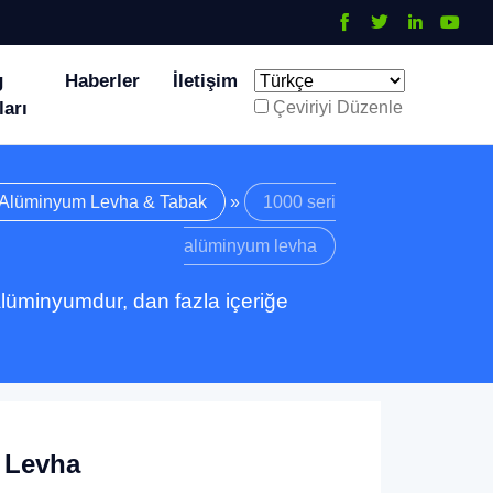
g
Haberler
İletişim
ları
Çeviriyi Düzenle
Alüminyum Levha & Tabak
»
1000 seri
alüminyum levha
alüminyumdur, dan fazla içeriğe
 Levha