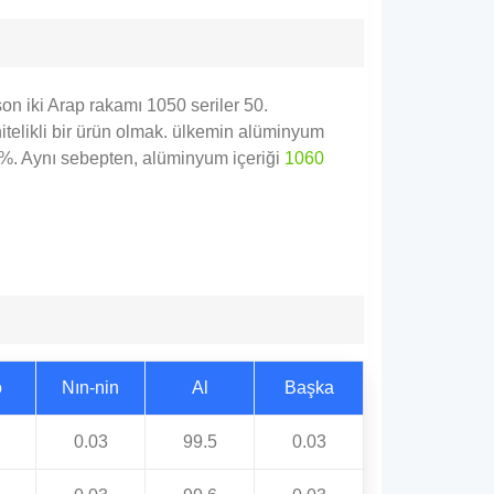
on iki Arap rakamı 1050 seriler 50.
itelikli bir ürün olmak. ülkemin alüminyum
.5%. Aynı sebepten, alüminyum içeriği
1060
o
Nın-nin
Al
Başka
0.03
99.5
0.03