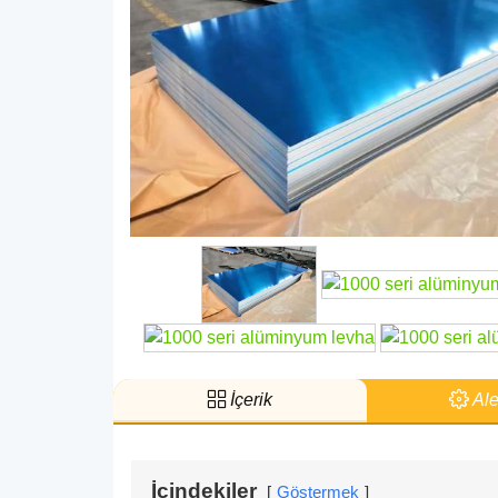
İçerik
Alet
İçindekiler
Göstermek