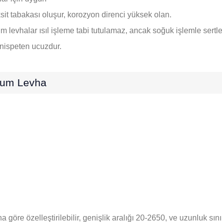
sit tabakası oluşur, korozyon direnci yüksek olan.
 levhalar ısıl işleme tabi tutulamaz, ancak soğuk işlemle sertleşt
ı nispeten ucuzdur.
nyum Levha
öre özelleştirilebilir, genişlik aralığı 20-2650, ve uzunluk sınırl