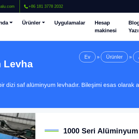
alu.com
+86 181 3778 2032
nda
Ürünler
Uygulamalar
Hesap
Blo
makinesi
Yazı
Ev
»
Ürünler
»
m Levha
r dizi saf alüminyum levhadır. Bileşimi esas olarak 
1000 Seri Alüminyum