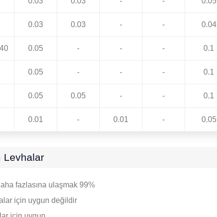
0.03
0.03
-
-
0.05
0.03
0.03
-
-
0.04
,40
0.05
-
-
-
0.1
0.05
-
-
-
0.1
0.05
0.05
-
-
0.1
0.01
-
0.01
-
0.05
m Levhalar
, daha fazlasına ulaşmak 99%
ar için uygun değildir
alar için uygun