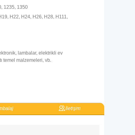
0, 1235, 1350
, H19, H22, H24, H26, H28, H111,
ektronik, lambalar, elektrikli ev
rtı temel malzemeleri, vb.
balaj
İletişim