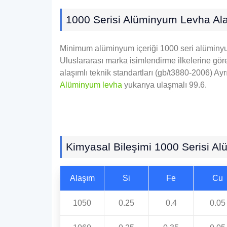
1000 Serisi Alüminyum Levha Alaş
Minimum alüminyum içeriği 1000 seri alüminyum 
Uluslararası marka isimlendirme ilkelerine gör
alaşımlı teknik standartları (gb/t3880-2006) A
Alüminyum levha
yukarıya ulaşmalı 99.6.
Kimyasal Bileşimi 1000 Serisi A
Alaşım
Si
Fe
Cu
1050
0.25
0.4
0.05