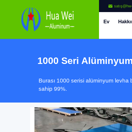
satış@hw-
Ev
Hakkı
1000 Seri Alüminyu
Burası 1000 serisi alüminyum levha bi
sahip 99%.