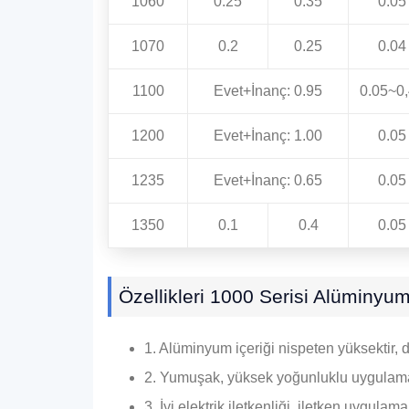
1060
0.25
0.35
0.05
1070
0.2
0.25
0.04
1100
Evet+İnanç: 0.95
0.05~0
1200
Evet+İnanç: 1.00
0.05
1235
Evet+İnanç: 0.65
0.05
1350
0.1
0.4
0.05
Özellikleri 1000 Serisi Alüminyu
1. Alüminyum içeriği nispeten yüksektir
2. Yumuşak, yüksek yoğunluklu uygulamal
3. İyi elektrik iletkenliği, iletken uygulam