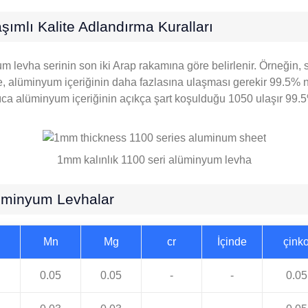
ımlı Kalite Adlandırma Kuralları
levha serinin son iki Arap rakamına göre belirlenir. Örneğin, s
e, alüminyum içeriğinin daha fazlasına ulaşması gerekir 99.5% n
yrıca alüminyum içeriğinin açıkça şart koşulduğu 1050 ulaşır 99
1mm kalınlık 1100 seri alüminyum levha
lüminyum Levhalar
Mn
Mg
cr
İçinde
çink
0.05
0.05
-
-
0.05