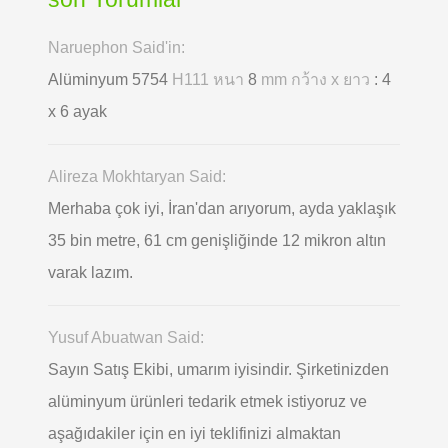
Naruephon Said'in:
Alüminyum 5754
H111 หนา
8
mm กว้าง x ยาว
: 4
x 6 ayak
Alireza Mokhtaryan Said:
Merhaba çok iyi, İran'dan arıyorum, ayda yaklaşık
35 bin metre, 61 cm genişliğinde 12 mikron altın
varak lazım.
Yusuf Abuatwan Said:
Sayın Satış Ekibi, umarım iyisindir. Şirketinizden
alüminyum ürünleri tedarik etmek istiyoruz ve
aşağıdakiler için en iyi teklifinizi almaktan