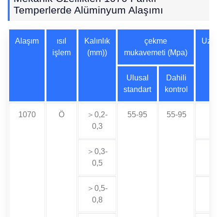
Temperlerde Alüminyum Alaşımı
Alaşım
ısıl
Kalınlık
çekme
Uza
işlem
(mm))
mukavemeti (Mpa)
Ulusal
Dahili
standart
kontrol
1070
Ö
＞0,2-
55-95
55-95
0,3
＞0,3-
0,5
＞0,5-
0,8