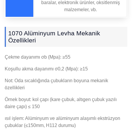
baralar, elektronik ürünler, oksitlenmiş
malzemeler, vb.
1070 Alüminyum Levha Mekanik
Özellikleri
Çekme dayanımı σb (Mpa): ≥55
Koşullu akma dayanımı σ0,2 (Mpa): ≥15
Not: Oda sıcaklığında çubukların boyuna mekanik
özellikleri
Örnek boyut: kol çapı (kare çubuk, altıgen çubuk yazılı
daire çapı) ≤ 150
ısıl işlem: Alüminyum ve alüminyum alaşımlı ekstrüzyon
çubuklar (≤150mm, H112 durumu)