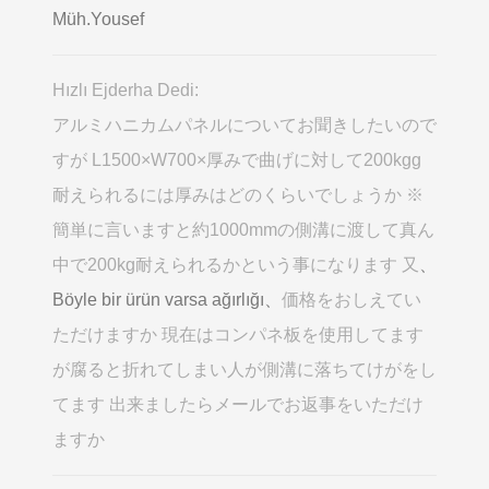
Müh.Yousef
Hızlı Ejderha Dedi:
アルミハニカムパネルについてお聞きしたいので
すが L1500×W700×厚みで曲げに対して200kgg
耐えられるには厚みはどのくらいでしょうか ※
簡単に言いますと約1000mmの側溝に渡して真ん
中で200kg耐えられるかという事になります 又
、
Böyle bir ürün varsa ağırlığı、
価格をおしえてい
ただけますか 現在はコンパネ板を使用してます
が腐ると折れてしまい人が側溝に落ちてけがをし
てます 出来ましたらメールでお返事をいただけ
ますか