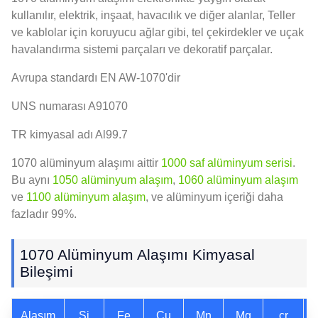
kullanılır, elektrik, inşaat, havacılık ve diğer alanlar, Teller
ve kablolar için koruyucu ağlar gibi, tel çekirdekler ve uçak
havalandırma sistemi parçaları ve dekoratif parçalar.
Avrupa standardı EN AW-1070'dir
UNS numarası A91070
TR kimyasal adı Al99.7
1070 alüminyum alaşımı aittir
1000 saf alüminyum serisi
.
Bu aynı
1050 alüminyum alaşım
,
1060 alüminyum alaşım
ve
1100 alüminyum alaşım
, ve alüminyum içeriği daha
fazladır 99%.
1070 Alüminyum Alaşımı Kimyasal
Bileşimi
Alaşım
Si
Fe
Cu
Mn
Mg
cr
ç