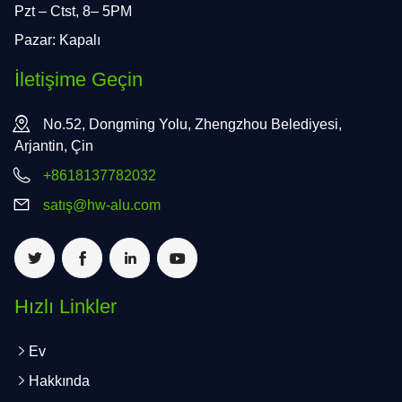
Pzt – Ctst, 8– 5PM
Pazar: Kapalı
İletişime Geçin
No.52, Dongming Yolu, Zhengzhou Belediyesi,
Arjantin, Çin
+8618137782032
satış@hw-alu.com
Hızlı Linkler
Ev
Hakkında