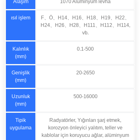
Alaşım
1070 Alüminyum levha
ısıl işlem
F、Ö、H14、H16、H18、H19、H22、
H24、H26、H28、H111、H112、H114,
vb.
Kalınlık
0.1-500
(mm)
Genişlik
20-2650
(mm)
Uzunluk
500-16000
(mm)
Tipik
Radyatörler, Yığınları şarj etmek,
uygulama
korozyon önleyici yalıtım, teller ve
kablolar için koruyucu ağlar, alüminyum