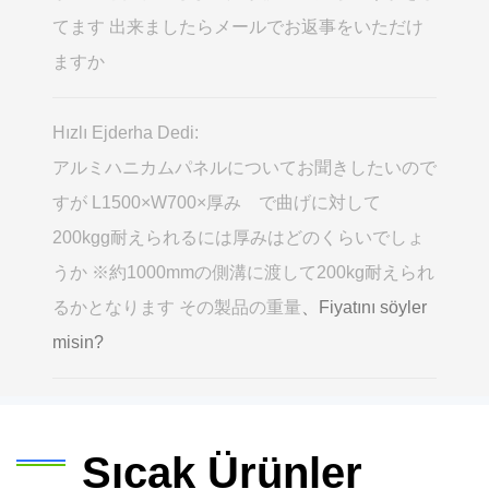
てます 出来ましたらメールでお返事をいただけ
ますか
Hızlı Ejderha Dedi:
アルミハニカムパネルについてお聞きしたいので
すが L1500×W700×厚み で曲げに対して
200kgg耐えられるには厚みはどのくらいでしょ
うか ※約1000mmの側溝に渡して200kg耐えられ
るかとなります その製品の重量
、Fiyatını söyler
misin?
Sıcak Ürünler