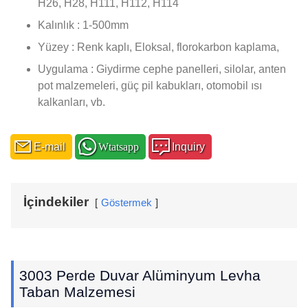
H26, H28, H111, H112, H114
Kalınlık : 1-500mm
Yüzey : Renk kaplı, Eloksal, florokarbon kaplama,
Uygulama : Giydirme cephe panelleri, silolar, anten
pot malzemeleri, güç pil kabukları, otomobil ısı
kalkanları, vb.
E-mail
Wtatsapp
Inquiry
İçindekiler
Göstermek
3003 Perde Duvar Alüminyum Levha
Taban Malzemesi