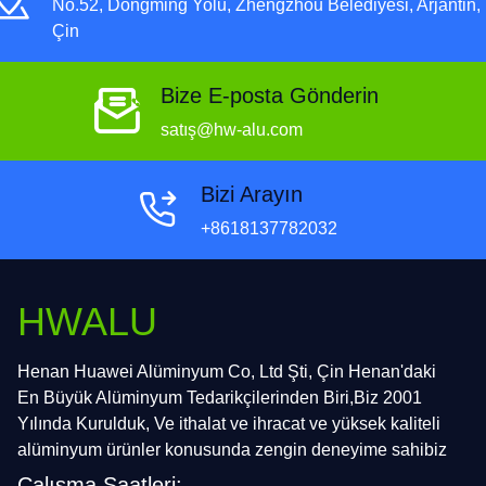
No.52, Dongming Yolu, Zhengzhou Belediyesi, Arjantin,
Çin
Bize E-posta Gönderin
satış@hw-alu.com
Bizi Arayın
+8618137782032
HWALU
Henan Huawei Alüminyum Co, Ltd Şti, Çin Henan'daki
En Büyük Alüminyum Tedarikçilerinden Biri,Biz 2001
Yılında Kurulduk, Ve ithalat ve ihracat ve yüksek kaliteli
alüminyum ürünler konusunda zengin deneyime sahibiz
Çalışma Saatleri: