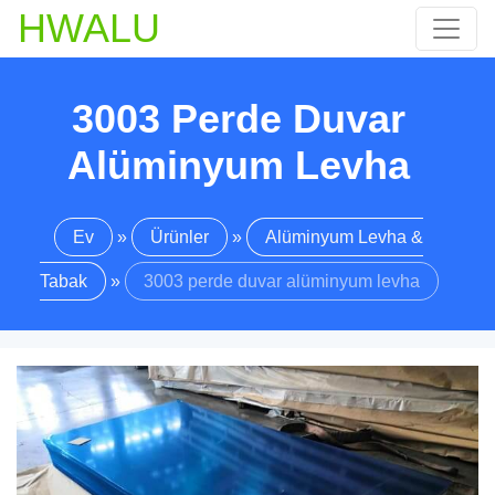
HWALU
3003 Perde Duvar
Alüminyum Levha
Ev
»
Ürünler
»
Alüminyum Levha &
Tabak
»
3003 perde duvar alüminyum levha