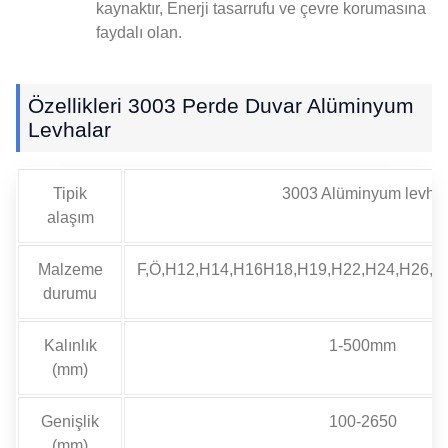
kaynaktır, Enerji tasarrufu ve çevre korumasına
faydalı olan.
Özellikleri 3003 Perde Duvar Alüminyum
Levhalar
Tipik
3003 Alüminyum levha
alaşım
Malzeme
F,Ö,H12,H14,H16H18,H19,H22,H24,H26,H
durumu
Kalınlık
1-500mm
(mm)
Genişlik
100-2650
(mm)