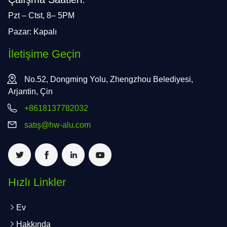
Pzt – Ctst, 8– 5PM
Pazar: Kapalı
İletişime Geçin
No.52, Dongming Yolu, Zhengzhou Belediyesi,
Arjantin, Çin
+8618137782032
satış@hw-alu.com
Hızlı Linkler
Ev
Hakkında