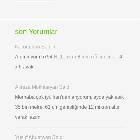
son Yorumlar
Naruephon Said'in:
Alüminyum 5754
H111 หนา
8
mm กว้าง x ยาว
: 4
x 6 ayak
Alireza Mokhtaryan Said:
Merhaba çok iyi, İran'dan arıyorum, ayda yaklaşık
35 bin metre, 61 cm genişliğinde 12 mikron altın
varak lazım.
Yusuf Abuatwan Said: