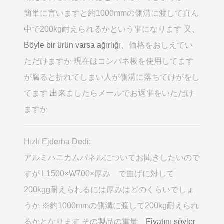
簡単に言いますと約1000mmの側溝に渡して真ん
中で200kg耐えられるかという事になります 又
、
Böyle bir ürün varsa ağırlığı、
価格をおしえてい
ただけますか 現在はコンパネ板を使用してます
が腐ると折れてしまい人が側溝に落ちてけがをし
てます 出来ましたらメールでお返事をいただけ
ますか
Hızlı Ejderha Dedi:
アルミハニカムパネルについてお聞きしたいので
すが L1500×W700×厚み で曲げに対して
200kgg耐えられるには厚みはどのくらいでしょ
うか ※約1000mmの側溝に渡して200kg耐えられ
るかとなります その製品の重量
、Fiyatını söyler