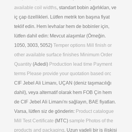
available coil widths
, standart bobin ağırlıkları, ve
iç çap özellikleri. Lütfen metrik ton başına fiyat
teklif edin. Hem levhalar hem de bobinler için,
lütfen dahil edin: Mevcut alaşımlar (Örneğin.
1050, 3003, 5052)
Temper options Mill finish or
other available surface finishes Minimum Order
Quantity
(Adedi)
Production lead time Payment
terms Please provide your quotation based on
:
CIF Jebel Ali Limanı, UÇAN (deniz taşımacılığı
dahil), veya alternatif olarak hem FOB Çin hem
de CIF Jebel Ali Limanı'nı sağlayın, BAE fiyatları.
Varsa, lütfen siz de gönderin:
Product catalogue
Mill Test Certificate
(MTC)
sample Photos of the
products and packaging
. Uzun vadeli bir iş ilişkisi