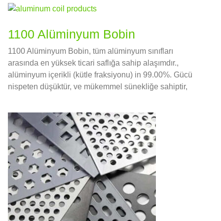
1100 Alüminyum Bobin
1100 Alüminyum Bobin, tüm alüminyum sınıfları
arasında en yüksek ticari saflığa sahip alaşımdır.,
alüminyum içerikli (kütle fraksiyonu) in 99.00%. Gücü
nispeten düşüktür, ve mükemmel sünekliğe sahiptir,
şekillendirilebilirlik, kaynaklanabilirlik, ve korozyon
direnci.