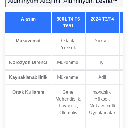
Alüminyum Alaşımlı Alüminyum Levha**
Alaşım
6061 T4 T6
2024 T3/T4
T651
Mukavemet
Orta ila
Yüksek
Ç
Yüksek
Korozyon Direnci
Mükemmel
İyi
Kaynaklanabilirlik
Mükemmel
Adil
Ortak Kullanım
Genel
havacılık,
Mühendislik,
Yüksek
havacılık,
Mukavemetli
Otomotiv
Uygulamalar
Pe
E