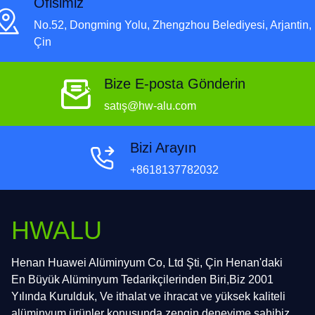
Ofisimiz
No.52, Dongming Yolu, Zhengzhou Belediyesi, Arjantin,
Çin
Bize E-posta Gönderin
satış@hw-alu.com
Bizi Arayın
+8618137782032
HWALU
Henan Huawei Alüminyum Co, Ltd Şti, Çin Henan'daki
En Büyük Alüminyum Tedarikçilerinden Biri,Biz 2001
Yılında Kurulduk, Ve ithalat ve ihracat ve yüksek kaliteli
alüminyum ürünler konusunda zengin deneyime sahibiz