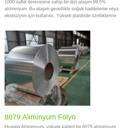
1000 saflık derecesine sahip bir dizi alaşım 99.5%
alüminyum. Bu alaşım genellikle soğuk haddeleme veya
ekstrüzyon için kullanılır.. Yüksek plastisite özelliklerine
sahiptir., korozyon direnci, elektiriksel iletkenlik, ve
termal iletkenlik.
8079 Aliminyum Folyo
Huawei Alüminyum, yüksek kaliteli bir 8079 alüminyum