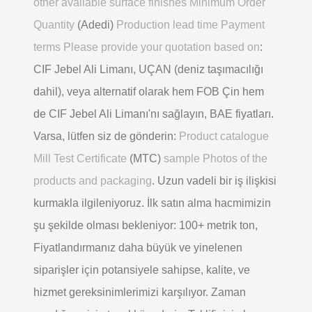
other available surface finishes Minimum Order
Quantity
(Adedi)
Production lead time Payment
terms Please provide your quotation based on
:
CIF Jebel Ali Limanı, UÇAN (deniz taşımacılığı
dahil), veya alternatif olarak hem FOB Çin hem
de CIF Jebel Ali Limanı'nı sağlayın, BAE fiyatları.
Varsa, lütfen siz de gönderin:
Product catalogue
Mill Test Certificate
(MTC)
sample Photos of the
products and packaging
. Uzun vadeli bir iş ilişkisi
kurmakla ilgileniyoruz. İlk satın alma hacmimizin
şu şekilde olması bekleniyor: 100+ metrik ton,
Fiyatlandırmanız daha büyük ve yinelenen
siparişler için potansiyele sahipse, kalite, ve
hizmet gereksinimlerimizi karşılıyor. Zaman