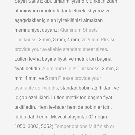
Sayın Satış Ekibi, umarım iyisindir. Şirketinizden
alüminyum ürünleri tedarik etmek istiyoruz ve
aşağıdakiler için en iyi teklifinizi almaktan
memnuniyet duyarız:
Aluminum Sheets
Thickness
: 2 mm, 3 mm, 4 mm, ve 5
mm Please
provide your available standard sheet sizes
.
Lütfen levha başına fiyatı ve metrik ton başına
fiyatı belirtin.
Aluminum Coils Thickness
: 2 mm, 3
mm, 4 mm, ve 5
mm Please provide your
available coil widths
, standart bobin ağırlıkları, ve
iç çap özellikleri. Lütfen metrik ton başına fiyat
teklif edin. Hem levhalar hem de bobinler için,
lütfen dahil edin: Mevcut alaşımlar (Örneğin.
1050, 3003, 5052)
Temper options Mill finish or