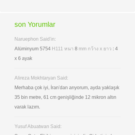
son Yorumlar
Naruephon Said'in:
Alüminyum 5754
H111 หนา
8
mm กว้าง x ยาว
: 4
x 6 ayak
Alireza Mokhtaryan Said:
Merhaba çok iyi, İran'dan arıyorum, ayda yaklaşık
35 bin metre, 61 cm genişliğinde 12 mikron altın
varak lazım.
Yusuf Abuatwan Said: