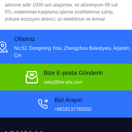
ailesine aittir 1000 seri alaşımlar, ve alüminyum 99 saf.
5%, mükemmel kalıplama işleme özelliklerine sahip,
yüksek korozyon direnci, iyi elektriksel ve termal
iletkenlik.
Ofisimiz
No.52, Dongming Yolu, Zhengzhou Belediyesi, Arjantin,
Çin
Bize E-posta Gönderin
satış@hw-alu.com
Bizi Arayın
+8618137782032