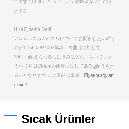
てます 出来ましたらメールでお返事をいただけ
ますか
Hızlı Ejderha Dedi:
アルミハニカムパネルについてお聞きしたいので
すが L1500×W700×厚み で曲げに対して
200kgg耐えられるには厚みはどのくらいでしょ
うか ※約1000mmの側溝に渡して200kg耐えられ
るかとなります その製品の重量
、Fiyatını söyler
misin?
Sıcak Ürünler