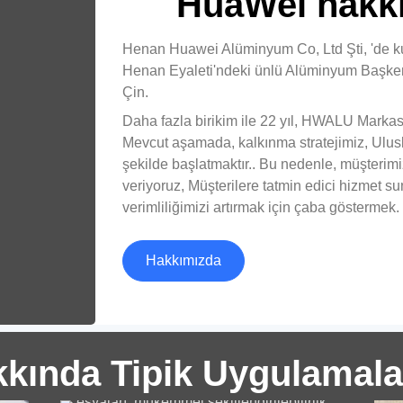
HuaWei hakk
Henan Huawei Alüminyum Co, Ltd Şti, 'de kur
Henan Eyaleti'ndeki ünlü Alüminyum Başken
Çin.
Daha fazla birikim ile 22 yıl, HWALU Markası
Mevcut aşamada, kalkınma stratejimiz, Ulusla
şekilde başlatmaktır.. Bu nedenle, müşterimi
11
veriyoruz, Müşterilere tatmin edici hizmet 
Dai
verimliliğimizi artırmak için çaba göstermek.
Hakkımızda
1050 Mutfak Endüstrisi için
Alüminyum Çember
Keşfetmek 1050 mutfak endüstrisi için
kında Tipik Uygulamala
alüminyum daire, pots, Tava, ve mutfak
T
eşyaları, mükemmel şekillendirilebilirlik