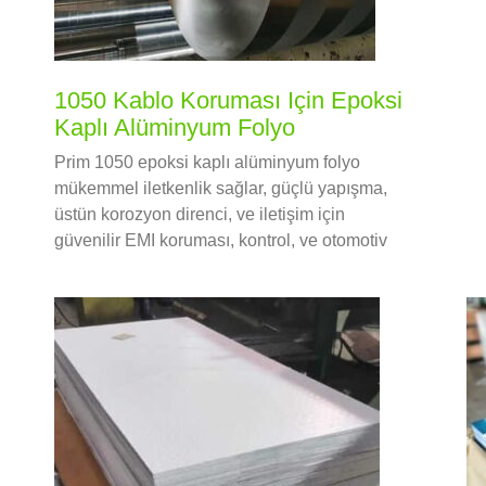
Al
al
20
te
1050 Kablo Koruması Için Epoksi
Kaplı Alüminyum Folyo
Prim 1050 epoksi kaplı alüminyum folyo
mükemmel iletkenlik sağlar, güçlü yapışma,
üstün korozyon direnci, ve iletişim için
güvenilir EMI koruması, kontrol, ve otomotiv
kabloları.