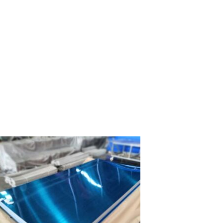
üminyum'un büyük bir kısmı var 8011
üminyum folyo üretim üssü ve fazla birikmiş
 yılların zengin alüminyum folyo üretim
crübesi ve yetenekli işleme teknolojisi.