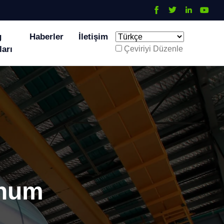
g
Haberler
İletişim
ları
Çeviriyi Düzenle
inum