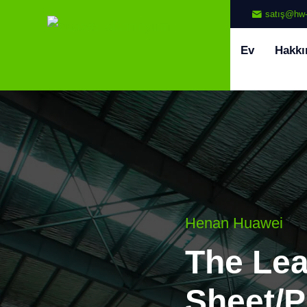
satış@hw-
Ev
Hakkı
Henan Huawei
The Le
Sheet/P