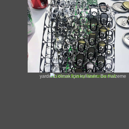
Lityum Pil Alüminyum Folyo
Lityum pil alüminyum folyo, üstün performans
ve daha uzun hizmet ömrü sağlama yeteneği
nedeniyle pil endüstrisinde giderek daha
popüler hale geliyor.. Folyo, hücreleri sarmak
ve ısı dağılımına ve elektrik yalıtımına
yardımcı olmak için kullanılır.. Bu malzeme
ayrıca korozyona ve oksidasyona karşı
oldukça dirençlidir., bu da onu yüksek
performanslı piller için ideal bir seçim yapar.