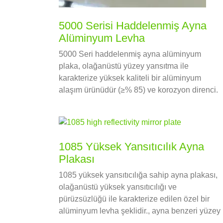
5000 Serisi Haddelenmiş Ayna
Alüminyum Levha
5000 Seri haddelenmiş ayna alüminyum
plaka, olağanüstü yüzey yansıtma ile
karakterize yüksek kaliteli bir alüminyum
alaşım ürünüdür (≥% 85) ve korozyon direnci.
Gelişmiş soğuk haddeleme ve parlatma
süreçleri ile üretilmiştir, ayna benzeri bir yüzey
elde eder, 5000 seri alaşımlar.
1085 Yüksek Yansıtıcılık Ayna
Plakası
1085 yüksek yansıtıcılığa sahip ayna plakası,
olağanüstü yüksek yansıtıcılığı ve
pürüzsüzlüğü ile karakterize edilen özel bir
alüminyum levha şeklidir., ayna benzeri yüzey
kaplaması.