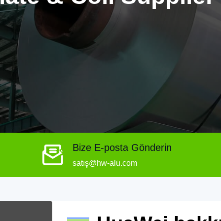
Bize E-posta Gönderin
satış@hw-alu.com