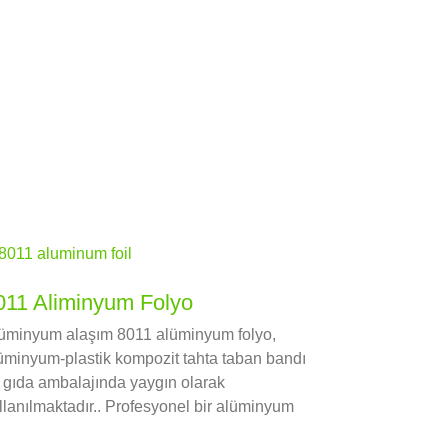
011 Aliminyum Folyo
üminyum alaşım 8011 alüminyum folyo,
üminyum-plastik kompozit tahta taban bandı
 gıda ambalajında yaygın olarak
llanılmaktadır.. Profesyonel bir alüminyum
lyo olarak 8011 Çin'de üretici, Huawei