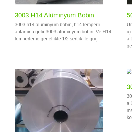
3003 H14 Alüminyum Bobin
5
3003 h14 alüminyum bobin, h14 temperli
Ür
anlamına gelir 3003 alüminyum bobin. Ve H14
iç
temperleme genellikle 1/2 sertlik ile güç.
al
ge
3
30
al
ma
ko
sa