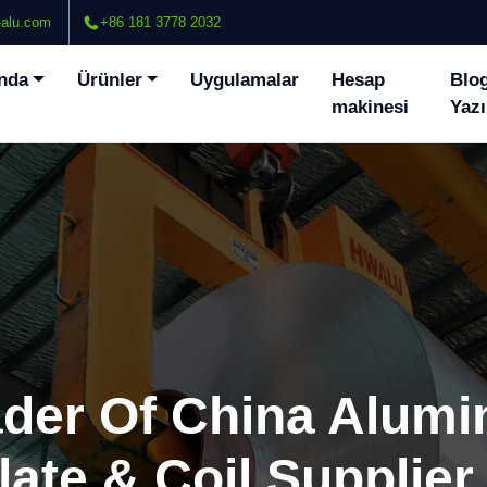
alu.com
+86 181 3778 2032
nda
Ürünler
Uygulamalar
Hesap
Blo
makinesi
Yazı
ader Of China Alum
late & Coil Supplier