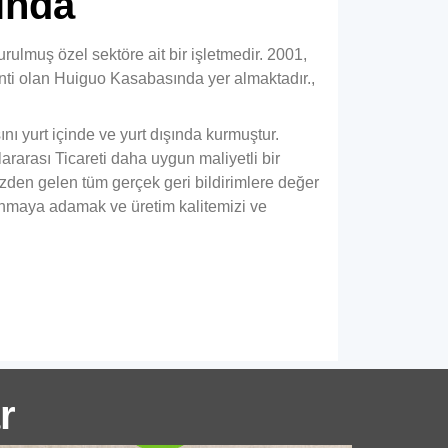
ında
ulmuş özel sektöre ait bir işletmedir. 2001,
ti olan Huiguo Kasabasında yer almaktadır.,
nı yurt içinde ve yurt dışında kurmuştur.
rarası Ticareti daha uygun maliyetli bir
zden gelen tüm gerçek geri bildirimlere değer
00 Sınıf Tencere Alüminyum
sunmaya adamak ve üretim kalitemizi ve
reler | Saf, Güvenli & Dayanıklı
Keşfetmek 1100 Mükemmel
şekillendirilebilirliğe sahip dereceli tencere
alüminyum halkaları, gıda güvenliği, ve eşit
kalınlıkta; tencereler için ideal, Tava, ve
kapaklar.
r
anker kamyonu alüminyum levha