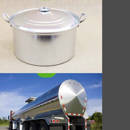
"Tanker kamyonu alüminyum levha" özel bir
alüminyum alaşımlı plakadır, Tanker
kamyonlarının ana yapısını veya dahili
depolama tanklarını üretmek için kullanılan
alüminyum alaşımlı levhayı ifade eder. (petrol
tankeri kamyonları gibi, sıvılaştırılmış gaz
tankerleri, kimyasal taşıma tankerleri, vb.)