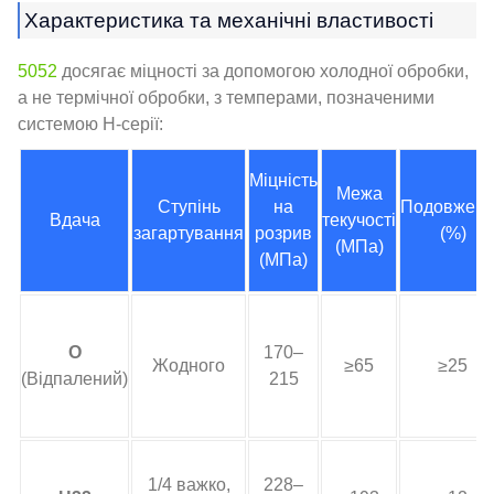
Характеристика та механічні властивості
5052
досягає міцності за допомогою холодної обробки,
а не термічної обробки, з темперами, позначеними
системою H-серії:
Міцність
Межа
Ступінь
на
Подовжен
Вдача
текучості
загартування
розрив
(%)
(МПа)
(МПа)
О
170–
Жодного
≥65
≥25
(Відпалений)
215
1/4 важко,
228–