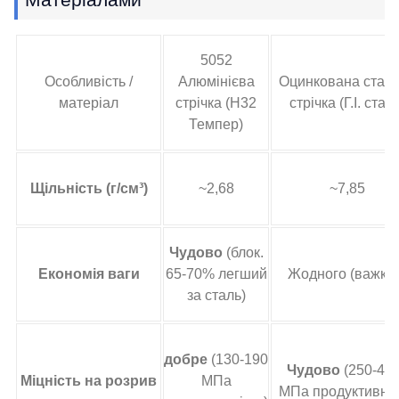
5052
Особливість /
Алюмінієва
Оцинкована стал
матеріал
стрічка (H32
стрічка (Г.І. стал
Темпер)
Щільність (г/см³)
~2,68
~7,85
Чудово
(блок.
Економія ваги
65-70% легший
Жодного (важки
за сталь)
добре
(130-190
Чудово
(250-40
Міцність на розрив
МПа
МПа продуктивніс