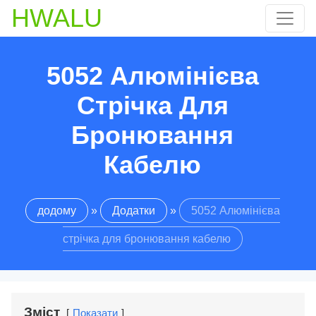
HWALU
5052 Алюмінієва
Стрічка Для
Бронювання
Кабелю
додому
»
Додатки
»
5052 Алюмінієва
стрічка для бронювання кабелю
Зміст
Показати