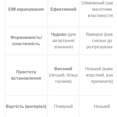
Обмежений (завд
EMI екранування
Ефективний
магнітним
властивостям)
Чудово
(для
Ярмарок (важче
Формованість/
загортання/
схильні до
пластичність
згинання)
розтріскування
Високий
Низький (важкий
Простота
(легший, більш
жорсткий, важч
встановлення
гнучким)
припинити)
Вартість (матеріал)
Помірний
Низький