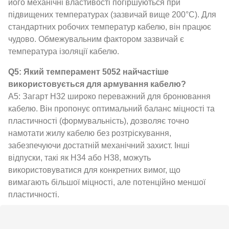
його механічні властивості погіршуються при
підвищених температурах (зазвичай вище 200°C). Для
стандартних робочих температур кабелю, він працює
чудово. Обмежувальним фактором зазвичай є
температура ізоляції кабелю.
Q5: Який темперамент 5052 найчастіше
використовується для армування кабелю?
A5: Загарт H32 широко переважний для бронювання
кабелю. Він пропонує оптимальний баланс міцності та
пластичності (формувальність), дозволяє точно
намотати жилу кабелю без розтріскування,
забезпечуючи достатній механічний захист. Інші
відпуски, такі як H34 або H38, можуть
використовуватися для конкретних вимог, що
вимагають більшої міцності, але потенційно меншої
пластичності.