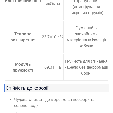
Електричний опір
екранування
мкОм·м
(демпфування
вихрових струмів)
Сумісний із
Теплове
звичайними
23.7×10⁻⁶/K
розширення
матеріалами ізоляції
кабелю
Гнучкість для згинання
Модуль
69.3 ГПа
кабелю без деформації
пружності
броні
Стійкість до корозії
Чудова стійкість до морської атмосфери та
солоної води.