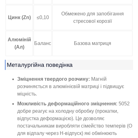
Обмежено для запобігання
Цинк (Zn)
≤0,10
стресової корозії
Алюміній
Баланс
Базова матриця
(Ал)
Металургійна поведінка
Зміцнення твердого розчину:
Магній
розчиняється в алюмінієвій матриці і підвищує
міцність.
Можливість деформаційного зміцнення:
5052
добре реагує на холодну обробку (прокатки,
відпустка деформацією). Це дозволяє
постачальникам виробляти сімейство темперів (O
для відпалу через Н-відпуск) які обмінюють