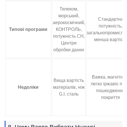
Телеком,
морський,
Стандартна
аерокосмічний,
потужність,
Типові програми
КОНТРОЛЬ,
загальнопромисло
потужність СН,
менша вартість
Центри
обробки даних
Важка, магнітни
Вища вартість
легко іржавіє піс
Недоліки
матеріалів, ніж
пошкодження
G.I. сталь
покриття
8. Чому Варто Вибрати Huawei