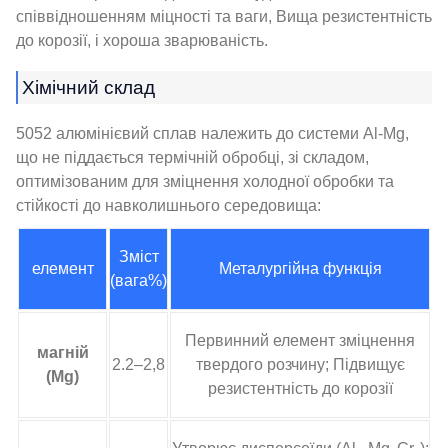
співвідношенням міцності та ваги, Вища резистентність
до корозії, і хороша зварюваність.
Хімічний склад
5052 алюмінієвий сплав належить до системи Al-Mg,
що не піддається термічній обробці, зі складом,
оптимізованим для зміцнення холодної обробки та
стійкості до навколишнього середовища:
Зміст
елемент
Металургійна функція
(вага%)
Первинний елемент зміцнення
магній
2.2–2,8
твердого розчину; Підвищує
(Mg)
резистентність до корозії