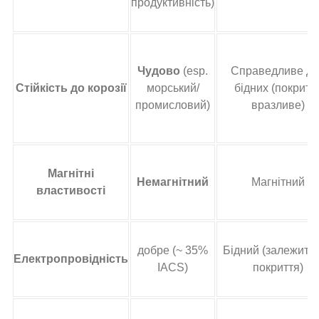
продуктивність)
Чудово
(esp.
Справедливе дл
Стійкість до корозії
морський/
бідних (покритт
промисловий)
вразливе)
Магнітні
Немагнітний
Магнітний
властивості
добре (~ 35%
Бідний (залежить 
Електропровідність
IACS)
покриття)