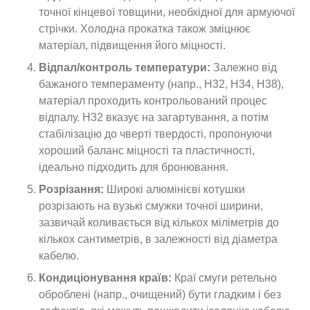
точної кінцевої товщини, необхідної для армуючої
стрічки. Холодна прокатка також зміцнює
матеріал, підвищення його міцності.
Відпал/контроль температури:
Залежно від
бажаного темпераменту (напр., H32, H34, H38),
матеріал проходить контрольований процес
відпалу. H32 вказує на загартування, а потім
стабілізацію до чверті твердості, пропонуючи
хороший баланс міцності та пластичності,
ідеально підходить для бронювання.
Розрізання:
Широкі алюмінієві котушки
розрізають на вузькі смужки точної ширини,
зазвичай коливається від кількох міліметрів до
кількох сантиметрів, в залежності від діаметра
кабелю.
Кондиціонування країв:
Краї смуги ретельно
оброблені (напр., очищений) бути гладким і без