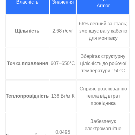
Власність
Значення
Armor
66% легший за сталь;
Щільність
2.68 г/см³
зменшує вагу кабелю
для монтажу
Зберігає структурну
Точка плавлення
607–650°C
цілісність до робочої
температури 150°C
Сприяє розсіюванню
Теплопровідність
138 Вт/м·К
тепла від втрат
провідника
Забезпечує
електромагнітне
0.0495