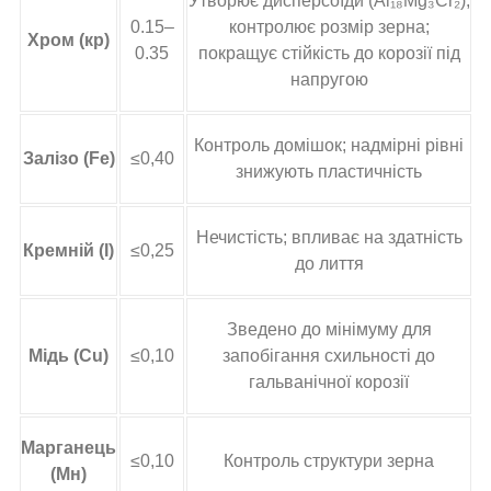
Утворює дисперсоїди (Al₁₈Mg₃Cr₂);
0.15–
контролює розмір зерна;
Хром (кр)
0.35
покращує стійкість до корозії під
напругою
Контроль домішок; надмірні рівні
Залізо (Fe)
≤0,40
знижують пластичність
Нечистість; впливає на здатність
Кремній (І)
≤0,25
до лиття
Зведено до мінімуму для
Мідь (Cu)
≤0,10
запобігання схильності до
гальванічної корозії
Марганець
≤0,10
Контроль структури зерна
(Мн)