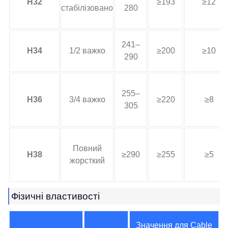
H32
≥193
≥12
стабілізовано
280
241–
H34
1/2 важко
≥200
≥10
290
255–
H36
3/4 важко
≥220
≥8
305
Повний
H38
≥290
≥255
≥5
жорсткий
Фізичні властивості
Значення для Cable