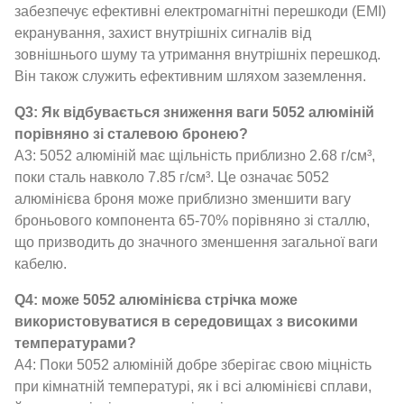
забезпечує ефективні електромагнітні перешкоди (EMI)
екранування, захист внутрішніх сигналів від
зовнішнього шуму та утримання внутрішніх перешкод.
Він також служить ефективним шляхом заземлення.
Q3: Як відбувається зниження ваги 5052 алюміній
порівняно зі сталевою бронею?
A3: 5052 алюміній має щільність приблизно 2.68 г/см³,
поки сталь навколо 7.85 г/см³. Це означає 5052
алюмінієва броня може приблизно зменшити вагу
броньового компонента 65-70% порівняно зі сталлю,
що призводить до значного зменшення загальної ваги
кабелю.
Q4: може 5052 алюмінієва стрічка може
використовуватися в середовищах з високими
температурами?
A4: Поки 5052 алюміній добре зберігає свою міцність
при кімнатній температурі, як і всі алюмінієві сплави,