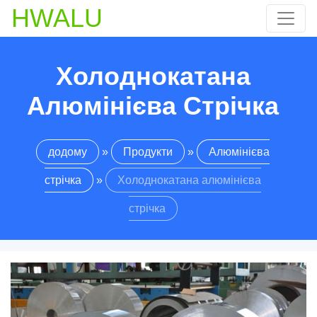
HWALU
Холоднокатана
Алюмінієва Стрічка
додому
»
Продукти
»
Алюмінієва
стрічка
»
Холоднокатана алюмінієва
стрічка