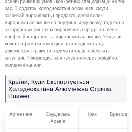
основі ринкових умов і конкретних специфікацій на той
час. В додаток, холоднокатані алюмінієві смуги
зазвичай виробляють і продають деякі великі
виробники алюмінію на внутрішньому ринку, тоді як на
закордонних ринках їх виробляють і продають деякі
професійні торговці та виробники алюмінію. Якщо ви
хочете отримати точні ціни на холоднокатану
алюмінієву стрічку та отримати кращі послуги із
закупівлі, Рекомендується купувати через офіційно-
юридичні канали.
Країни, Куди Експортується
Холоднокатана Алюмінієва Стрічка
Huawei
Аргентина
Саудівська
Ірак
Бразильс
Аравія