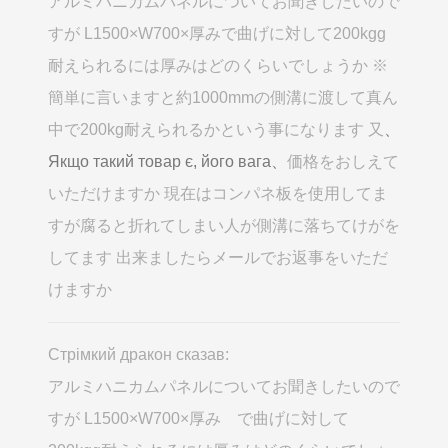
アルミハニカムパネルについてお聞きしたいので
すが L1500×W700×厚みで曲げに対して200kgg
耐えられるには厚みはどのくらいでしょうか ※
簡単に言いますと約1000mmの側溝に渡して真ん
中で200kg耐えられるかという事になります 又
、
Якщо такий товар є, його вага、
価格をおしえて
いただけますか 現在はコンパネ板を使用してま
すが腐ると折れてしまい人が側溝に落ちてけがを
してます 出来ましたらメールでお返事をいただ
けますか
Стрімкий дракон сказав:
アルミハニカムパネルについてお聞きしたいので
すが L1500×W700×厚み で曲げに対して