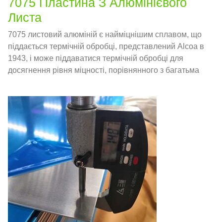
7075 Пластина З Алюмінієвого
Листа
7075 листовий алюміній є найміцнішим сплавом, що
піддається термічній обробці, представлений Alcoa в
1943, і може піддаватися термічній обробці для
досягнення рівня міцності, порівнянного з багатьма
сталевими сплавами.