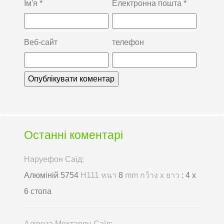
Ім'я
*
Електронна пошта
*
Веб-сайт
телефон
Останні коментарі
Наруефон Саїд:
Алюміній 5754
H111 หนา
8
mm กว้าง x ยาว
: 4 х
6 стопа
Аліреза Мохтарян Саїд: