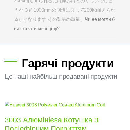
200kgg耐えられるには厚みはどのくらいでしょ
うか ※約1000mmの側溝に渡して200kg耐えられ
るかとなります その製品の重量
、Чи не могли б
ви сказати мені ціну?
Гарячі продукти
Це наші найбільш продавані продукти
3003 Алюмінієва Котушка З
Поліефірним Покриттям