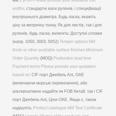
мм, і 5
mm Please provide your available coil
widths
, стандартні ваги рулонів, і специфікації
внутрішнього діаметра. Будь ласка, вкажіть
ціну за метричну тонну. Як для листів, так і для
рулонів, будь ласка, включіть: Доступні сплави
(напр. 1050, 3003, 5052)
Temper options Mill
finish or other available surface finishes Minimum
Order Quantity
(MOQ)
Production lead time
Payment terms Please provide your quotation
based on
: CIF порт Джебель Алі, ОАЕ
(включаючи морські перевезення), або
альтернативно надайте як FOB Китай, так і CIF
порт Джебель-Алі, Ціни ОАЕ. Якщо є, також
надішліть:
Product catalogue Mill Test Certificate