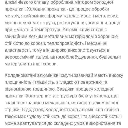
алюмінієвого сплаву, оброблена методом холодної
прокатки.. Холодна прокатка - це процес обробки
металу, який змінює форму та властивості металевих
листів шляхом екструзії, розтягування, згинання, тощо.
при кімнатній температурі. Алюмінієвий сплав є
звичайним легким металевим матеріалом з хорошою
стійкістю до корозії, теплопровідність і механічні
властивості, тому він широко використовується в
аерокосмічній галузі, автомобілебудування, будівельні
матеріали та інші сфери.
Холоднокатані алюмінієві смуги зазвичай мають високу
площинність і гладкість, з гладкою поверхнею та
рівномірною товщиною. Завдяки процесу холодної
прокатки, його зерниста структура була уточнена, що
значно покращило механічні властивості алюмінієвої
стрічки. В додаток, Холоднокатана алюмінієва стрічка
також має чудову стійкість до корозії та зносостійкість, і
може адаптуватися до складних умов використання та