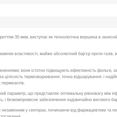
иттям 30 мкм, виступає як технологічна вершина в захисній
юмінію властивості, майже абсолютний бар'єр проти газів, во
неннями; вони істотно підвищують ефективність фольги, зак
а цілісність термозварювання, точна відшарування, і надійн
 пермеантів.
аний параметр, що представляє оптимальну рівновагу між еф
ть, і безкомпромісне забезпечення надзвичайно високого бар
 є незамінним у секторах, починаючи від фармацевтики та п
стосування.