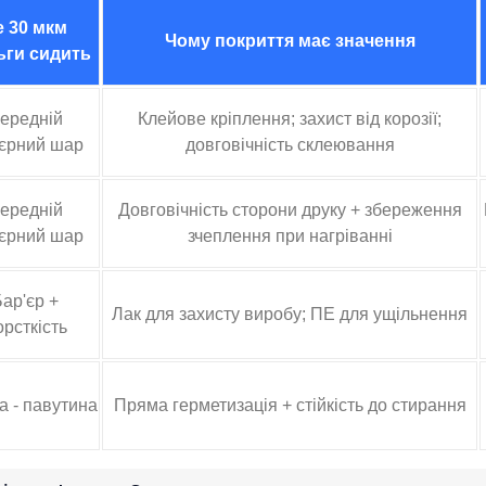
е 30 мкм
Чому покриття має значення
ги сидить
ередній
Клейове кріплення; захист від корозії;
'єрний шар
довговічність склеювання
ередній
Довговічність сторони друку + збереження
'єрний шар
зчеплення при нагріванні
ар'єр +
Лак для захисту виробу; ПЕ для ущільнення
рсткість
а - павутина
Пряма герметизація + стійкість до стирання