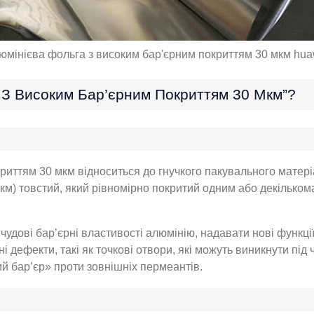
юмінієва фольга з високим бар'єрним покриттям 30 мкм hua
 З Високим Бар’єрним Покриттям 30 Мкм”?
риттям 30 мкм відноситься до гнучкого пакувального матері
(мкм) товстий, який рівномірно покритий одним або декільк
удові бар’єрні властивості алюмінію, надавати нові функції
ічні дефекти, такі як точкові отвори, які можуть виникнути п
й бар’єр» проти зовнішніх пермеантів.