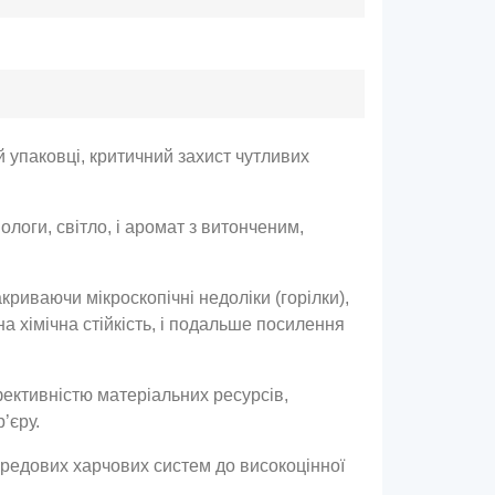
 упаковці, критичний захист чутливих
логи, світло, і аромат з витонченим,
риваючи мікроскопічні недоліки (горілки),
а хімічна стійкість, і подальше посилення
ективністю матеріальних ресурсів,
’єру.
ередових харчових систем до високоцінної