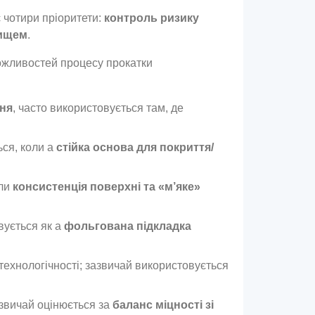
є чотири пріоритети:
контроль ризику
вищем
.
можливостей процесу прокатки
хня
, часто використовується там, де
ься, коли a
стійка основа для покриття/
оли
консистенція поверхні та «м’яке»
вується як a
фольгована підкладка
технологічності; зазвичай використовується
азвичай оцінюється за
баланс міцності зі