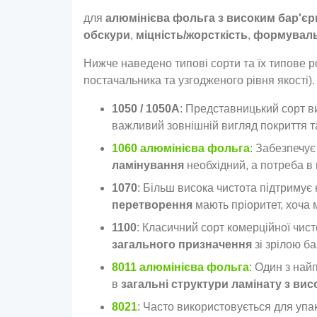
для
алюмінієва фольга з високим бар'єр
обскури
,
міцність/жорсткість
,
формуваль
Нижче наведено типові сорти та їх типове 
постачальника та узгодженого рівня якості).
1050 / 1050А
: Представницький сорт в
важливий зовнішній вигляд покриття т
1060 алюмінієва фольга
: Забезпечує
ламінування
необхідний, а потреба в 
1070
: Більш висока чистота підтримує 
перетворення
мають пріоритет, хоча м
1100
: Класичний сорт комерційної чис
загального призначення
зі зрілою б
8011 алюмінієва фольга
: Один з най
в
загальні структури ламінату з ви
8021
: Часто використовується для упак