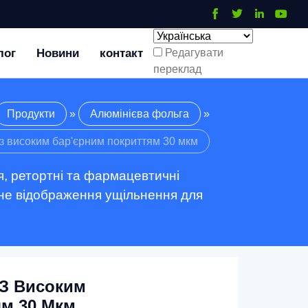
лог
Новини
контакт
Редагувати
переклад
Продукти
»
Алюмінієва фольга
»
з високим бар'єрним покриттям 30 мкм
, ретортні та фармацевтичні
ване відображення ущільнення для
 З Високим
ям 30 Мкм