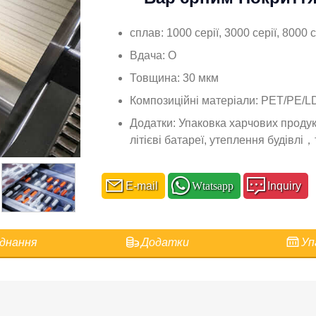
сплав: 1000 серії, 3000 серії, 8000 
Вдача: О
Товщина: 30 мкм
Композиційні матеріали: PET/PE
Додатки: Упаковка харчових продук
літієві батареї, утеплення будівлі
E-mail
Wtatsapp
Inquiry
днання
Додатки
Уп