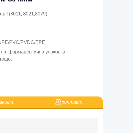
серії (8011, 8021,8079)
/LDPE/PVC/PVDC/EPE
тів, фармацевтична упаковка,
，тощо.
аковка
контакт