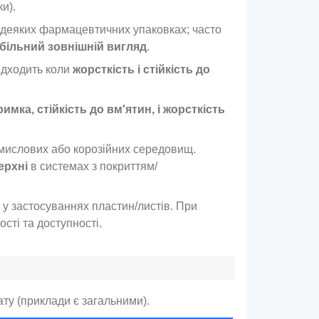
и).
а деяких фармацевтичних упаковках; часто
абільний зовнішній вигляд
.
підходить коли
жорсткість і стійкість до
имка, стійкість до вм'ятин, і жорсткість
ромислових або корозійних середовищ.
ерхні
в системах з покриттям/
й у застосуваннях пластин/листів. При
ості та доступності.
ту (приклади є загальними).