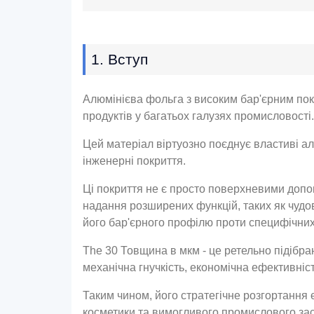
1. Вступ
Алюмінієва фольга з високим бар'єрним покр
продуктів у багатьох галузях промисловості.
Цей матеріал віртуозно поєднує властиві ал
інженерні покриття.
Ці покриття не є просто поверхневими допов
надання розширених функцій, таких як чудов
його бар'єрного профілю проти специфічних
The 30 Товщина в мкм - це ретельно підібр
механічна гнучкість, економічна ефективніс
Таким чином, його стратегічне розгортання
косметики та вимогливого промислового за