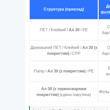
Д
Структура (приклад)
фоль
С
ПЕТ / Клейкий /
Ал 30
/ PE
бар
Друкований ПЕТ / Клейкий /
Ал 30 (з
С
покриттям)
/ CPP
бар
Б
Папір /
Ал 30 (з покриттям)
/ PE
жо
Ал 30 (з термосварним
Фольг
покриттям)
(єдина павутина)