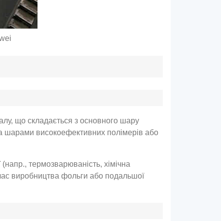
wei
алу, що складається з основного шару
ома шарами високоефективних полімерів або
 (напр., термозварюваність, хімічна
ід час виробництва фольги або подальшої