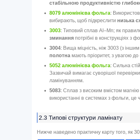
стабільною продуктивністю глибок
8079 алюмінієва фольга
: Використов
вибирають, щоб підкреслити
низька с
3003
: Типовий сплав Al–Mn; як правило
зминання
потрібні в конструкціях з фо
3004
: Вища міцність, ніж 3003 (з інш
полотна
мають пріоритет, з увагою до
5052 алюмінієва фольга
: Сильна сті
Зазвичай вимагає суворішої перевірк
ламінуванням.
5083
: Сплав з високим вмістом магнію 
використанні в системах з фольги, це 
2.3 Типові структури ламінату
Нижче наведено практичну карту того, як 30