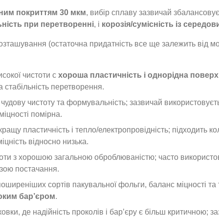
ним покриттям 30 мкм
, вибір сплаву зазвичай збалансову
ність при перетворенні
, і
корозія/сумісність із середо
розташування (остаточна придатність все ще залежить від 
исокої чистоти с
хороша пластичність і однорідна повер
а стабільність перетворення.
 чудову чистоту та формувальність; зазвичай використовуєт
міцності помірна.
кращу пластичність і тепло/електропровідність; підходить к
іцність відносно низька.
тоти з хорошою загальною оброблюваністю; часто використо
азою постачання.
поширеніших сортів пакувальної фольги, баланс міцності та 
соким бар’єром
.
овки, де надійність проколів і бар’єру є більш критичною; з