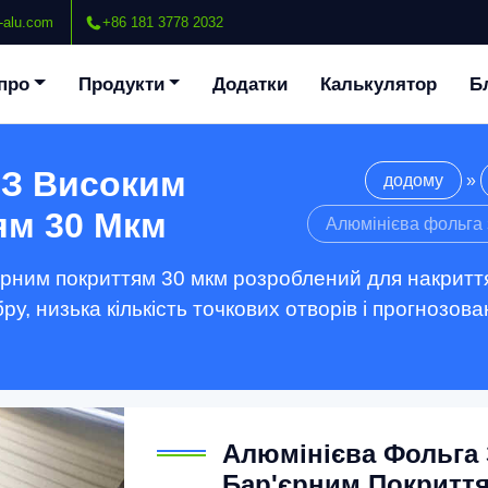
-alu.com
+86 181 3778 2032
про
Продукти
Додатки
Калькулятор
Б
 З Високим
додому
»
ям 30 Мкм
Алюмінієва фольга 
єрним покриттям 30 мкм розроблений для накриття
ру, низька кількість точкових отворів і прогнозо
Алюмінієва Фольга
Бар'єрним Покритт