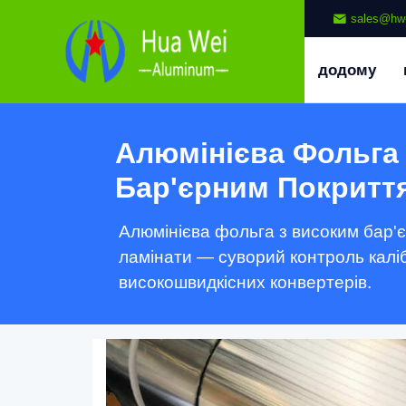
sales@hw
додому
Алюмінієва Фольга
Бар'єрним Покритт
Алюмінієва фольга з високим бар'
ламінати — суворий контроль каліб
високошвидкісних конвертерів.