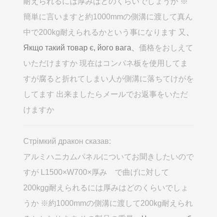
耐えられるには厚みはどのくらいでしょうか ※
簡単に言いますと約1000mmの側溝に渡して真ん
中で200kg耐えられるかという事になります 又
、
Якщо такий товар є, його вага、
価格をおしえて
いただけますか 現在はコンパネ板を使用してま
すが腐ると折れてしまい人が側溝に落ちてけがを
してます 出来ましたらメールでお返事をいただ
けますか
Стрімкий дракон сказав:
アルミハニカムパネルについてお聞きしたいので
すが L1500×W700×厚み で曲げに対して
200kgg耐えられるには厚みはどのくらいでしょ
うか ※約1000mmの側溝に渡して200kg耐えられ