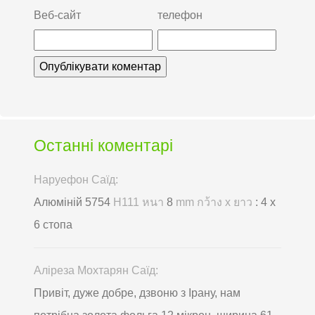
Веб-сайт
телефон
Останні коментарі
Наруефон Саїд:
Алюміній 5754
H111 หนา
8
mm กว้าง x ยาว
: 4 х
6 стопа
Аліреза Мохтарян Саїд:
Привіт, дуже добре, дзвоню з Ірану, нам