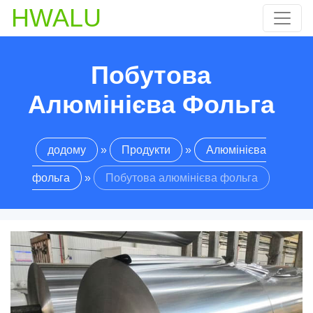
HWALU
Побутова
Алюмінієва Фольга
додому
»
Продукти
»
Алюмінієва
фольга
»
Побутова алюмінієва фольга