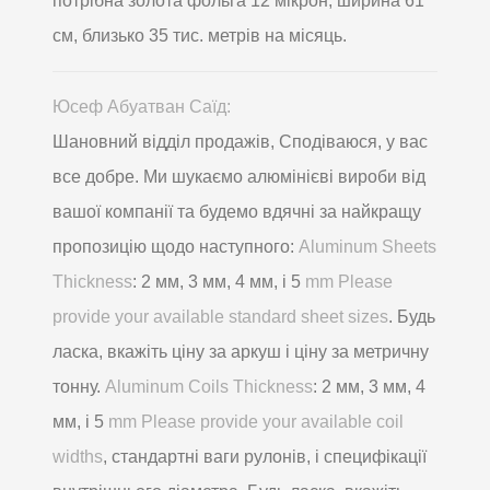
потрібна золота фольга 12 мікрон, ширина 61
см, близько 35 тис. метрів на місяць.
Юсеф Абуатван Саїд:
Шановний відділ продажів, Сподіваюся, у вас
все добре. Ми шукаємо алюмінієві вироби від
вашої компанії та будемо вдячні за найкращу
пропозицію щодо наступного:
Aluminum Sheets
Thickness
: 2 мм, 3 мм, 4 мм, і 5
mm Please
provide your available standard sheet sizes
. Будь
ласка, вкажіть ціну за аркуш і ціну за метричну
тонну.
Aluminum Coils Thickness
: 2 мм, 3 мм, 4
мм, і 5
mm Please provide your available coil
widths
, стандартні ваги рулонів, і специфікації