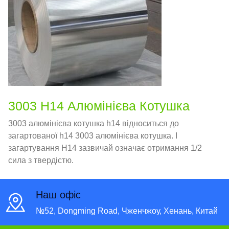
3003 H14 Алюмінієва Котушка
3003 алюмінієва котушка h14 відноситься до
загартованої h14 3003 алюмінієва котушка. І
загартування H14 зазвичай означає отримання 1/2
сила з твердістю.
Наш офіс
№52, Dongming Road, Чженчжоу, Хенань, Китай