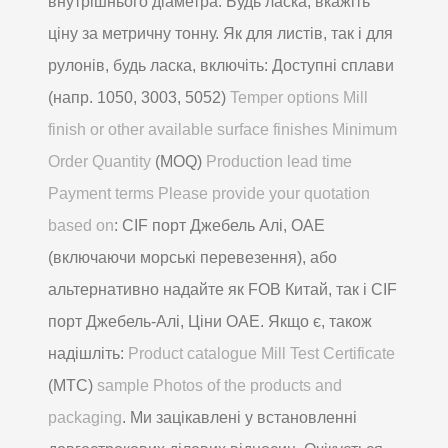
внутрішнього діаметра. Будь ласка, вкажіть
ціну за метричну тонну. Як для листів, так і для
рулонів, будь ласка, включіть: Доступні сплави
(напр. 1050, 3003, 5052)
Temper options Mill
finish or other available surface finishes Minimum
Order Quantity
(MOQ)
Production lead time
Payment terms Please provide your quotation
based on
: CIF порт Джебель Алі, ОАЕ
(включаючи морські перевезення), або
альтернативно надайте як FOB Китай, так і CIF
порт Джебель-Алі, Ціни ОАЕ. Якщо є, також
надішліть:
Product catalogue Mill Test Certificate
(MTC)
sample Photos of the products and
packaging
. Ми зацікавлені у встановленні