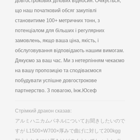
довгострокових ділових відносин. Очікується,
що наш початковий обсяг закупівлі
становитиме 100+ метричних тонн, з
потенціалом для більших і регулярних
замовлень, якщо ваша ціна, якість, і
обслуговування відповідають нашим вимогам.
Дякуємо за ваш час. Ми з нетерпінням чекаємо
на вашу пропозицію та сподіваємося
побудувати успішне довгострокове
партнерство. З повагою, Інж.Юсеф
Стрімкий дракон сказав:
アルミハニカムパネルについてお聞きしたいので
すが L1500×W700×厚みで曲げに対して200kgg