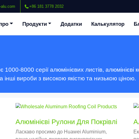
-alu.com
+86 181 3778 2032
про
Продукти
Додатки
Калькулятор
Б
1000-8000 серії алюмінієвих листів, алюмінієві к
та інші вироби з високою якістю та низькою ціною.
Алюмінієві Рулони Для Покрівлі
А
Ласкаво просимо до Huawei Aluminium,
Ек