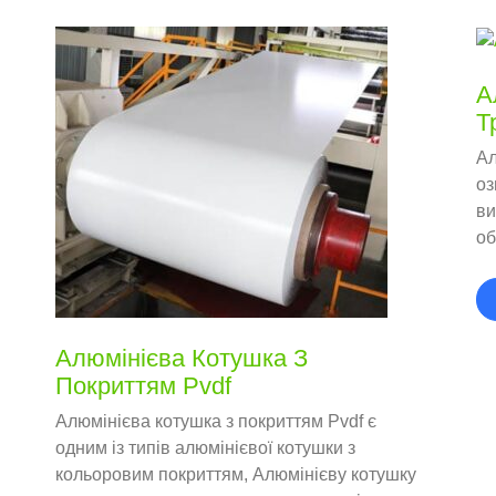
А
Т
Ал
оз
ви
об
тр
тр
Алюмінієва Котушка З
Покриттям Pvdf
Алюмінієва котушка з покриттям Pvdf є
одним із типів алюмінієвої котушки з
кольоровим покриттям, Алюмінієву котушку