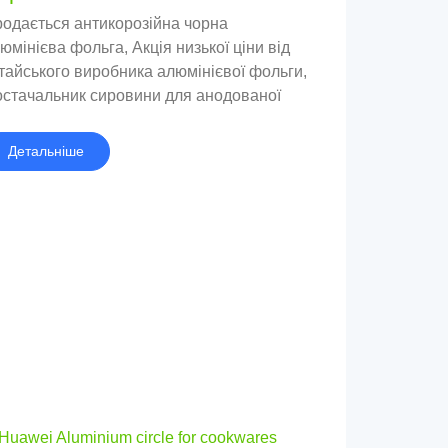
одається антикорозійна чорна
юмінієва фольга, Акція низької ціни від
тайського виробника алюмінієвої фольги,
стачальник сировини для анодованої
юмінієвої фольги з кольоровим покриттям
Детальніше