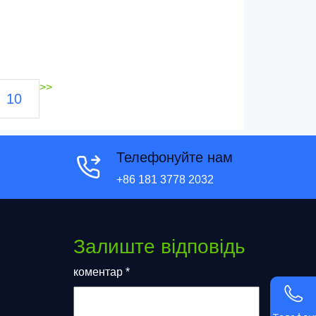
>>
10
Телефонуйте нам
+86 181 3778 2032
Залиште відповідь
коментар
*