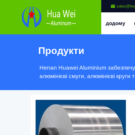
sales@hw
додому
Продукти
Henan Huawei Aluminium забезпечує 
алюмінієві смуги, алюмінієві круги 