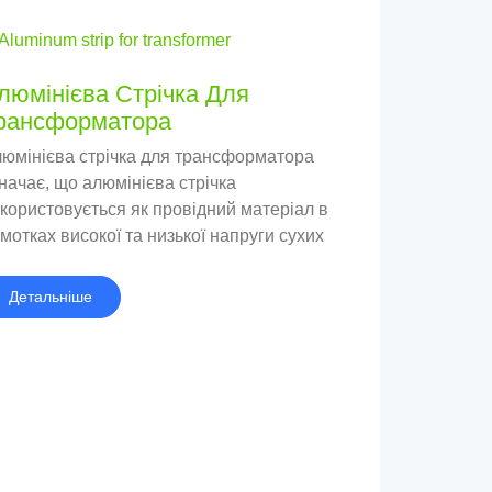
люмінієва Стрічка Для
рансформатора
юмінієва стрічка для трансформатора
начає, що алюмінієва стрічка
користовується як провідний матеріал в
мотках високої та низької напруги сухих
ансформаторів і масляних
ансформаторів..
Детальніше