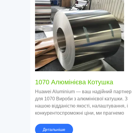
1070 Алюмінієва Котушка
Huawei Aluminium — ваш надійний партнер
для 1070 Вироби з алюмінієвої катушки. З
нашою відданістю якості, налаштування, і
конкурентоспроможні ціни, ми прагнемо
відповідати та перевершувати ваші
очікування.
Детальніше