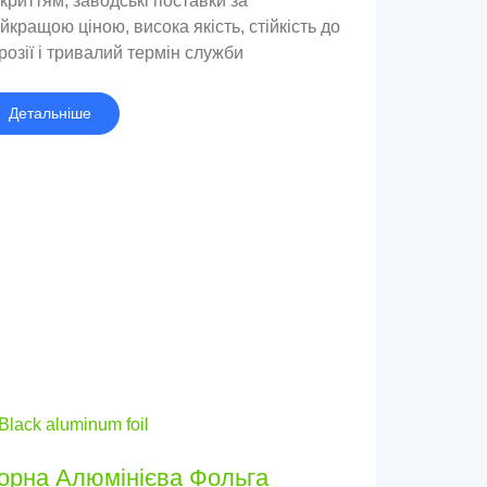
криттям, заводські поставки за
йкращою ціною, висока якість, стійкість до
розії і тривалий термін служби
Детальніше
орна Алюмінієва Фольга