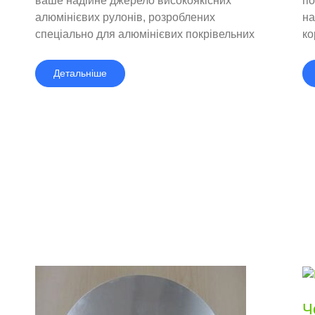
ваше надійне джерело високоякісних
по
алюмінієвих рулонів, розроблених
на
спеціально для алюмінієвих покрівельних
ко
листів.
Детальніше
Ч