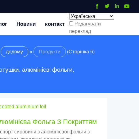
лог
Новини
контакт
Редагувати
переклад
додому
»
Продукти
(Сторінка 6)
отушки, алюмінієві фольги,
люмінієва Фольга З Покриттям
спорт сировини з алюмінієвої фольги з