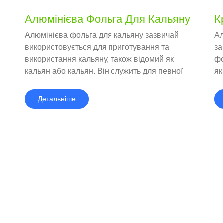
Алюмінієва Фольга Для Кальяну
К
Алюмінієва фольга для кальяну зазвичай
Ал
використовується для приготування та
за
використання кальяну, також відомий як
фо
кальян або кальян. Він служить для певної
як
мети при приготуванні кальяну, зокрема в
ти
розміщенні та управлінні деревним
ку
Детальніше
вугіллям і тютюном.