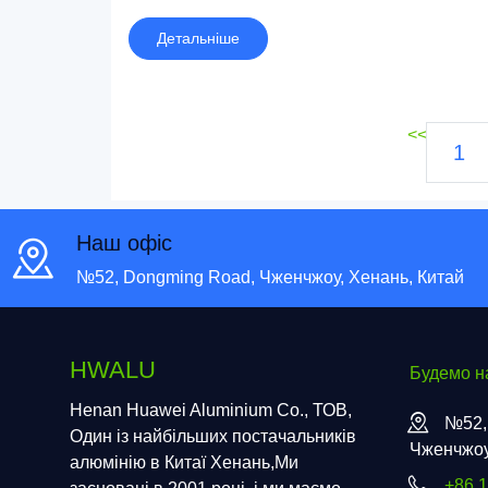
Детальніше
<<
1
Наш офіс
№52, Dongming Road, Чженчжоу, Хенань, Китай
HWALU
Будемо на
Henan Huawei Aluminium Co., ТОВ,
№52,
Один із найбільших постачальників
Чженчжоу
алюмінію в Китаї Хенань,Ми
+86 