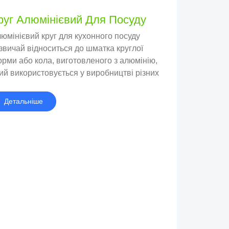
руг Алюмінієвий Для Посуду
юмінієвий круг для кухонного посуду
звичай відноситься до шматка круглої
рми або кола, виготовленого з алюмінію,
ий використовується у виробництві різних
пів посуду., наприклад горщики, каструлі, і
хонне начиння.
Детальніше