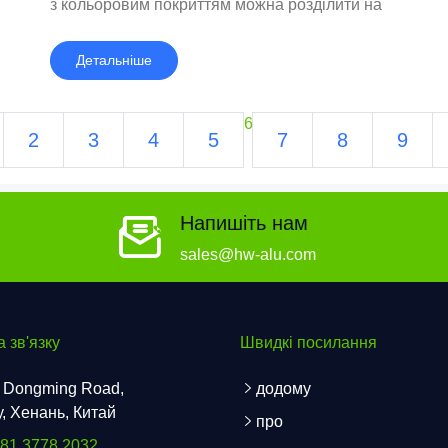
з кольоровим покриттям можна розділити на
поліефірну (PE) алюмінієва котушка з
покриттям, фторуглерод (PVDF) алюмінієва
Детальніше
котушка з покриттям і алюмінієва котушка з
епоксидним роликовим покриттям.
6
2
3
4
5
7
8
9
Напишіть нам
sales@hw-alu.com
 зв'язку
Швидкі посилання
 Dongming Road,
додому
, Хенань, Китай
про
181 3778 2032