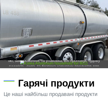
Корейська алюмінієва побутова фольга
8011 | Міцний & Безпечний для їжі
Відкрийте домогосподарство в Кореї алюмінієвої
фольги 8011. Ідеально підходить для приготування
їжі, замороження, та упаковка, він пропонує чудову
гнучкість, сила, та безпека харчових продуктів для
повсякденного вживання.
Гарячі продукти
Це наші найбільш продавані продукти