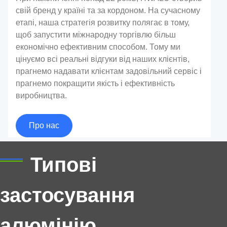
свій бренд у країні та за кордоном. На сучасному
етапі, наша стратегія розвитку полягає в тому,
щоб запустити міжнародну торгівлю більш
економічно ефективним способом. Тому ми
цінуємо всі реальні відгуки від наших клієнтів,
прагнемо надавати клієнтам задовільний сервіс і
прагнемо покращити якість і ефективність
виробництва.
Про нас
Алюмінієва фольга для герметизації
Типові
Алюмінієва пластина для
Ця стаття досліджує переваги, програми, види,
автомобільного паливного баку
застосування
належне використання, підказки, обмеження,
Алюмінієвий лист для будівництва
Алюмінієва фольга Fin Stock
альтернативи, та міркування з безпеки, пов'язані з
З масовим виробництвом автомобілів, проблеми
алюмінію
алюмінієвою фольгою для ущільнення.