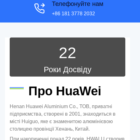
Телефонуйте нам
+86 181 3778 2032
22
Роки Досвіду
Про HuaWei
Henan Huawei Aluminium Co., ТОВ, приватні
підприємства, створені в 2001, знаходиться в
місті Huiguo, яке є знаменитою алюмінієвою
столицею провінції Хенань, Китай.
При накопиченні понад 22 років, HWALU створив