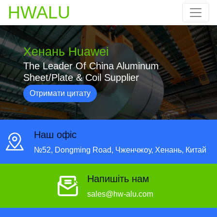
HWALU
Хенань Huawei
The Leader Of China Aluminum
Sheet/Plate & Coil Supplier
Отримати цитату
Наш офіс
№52, Dongming Road, Чженчжоу, Хенань, Китай
Напишіть нам
sales@hw-alu.com