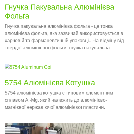
Гнучка Пакувальна Алюмінієва
Фольга
Гнучка пакувальна алюмінієва фольга - це тонка
алюмінієва фольга, яка зазвичай використовується в
харчовій та фармацевтичній упаковці.. На відміну від
твердої алюмінієвої фольги, гнучка пакувальна
алюмінієва фольга м’яка і може адаптуватися до
різних форм контейнерів, тому він широко
використовується для пакування харчових продуктів
і ліків.
5754 Алюмінієва Котушка
5754 алюмінієва котушка є типовим елементним
сплавом Al-Mg, який належить до алюмінієво-
магнієвої нержавіючої алюмінієвої пластини.