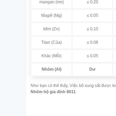
mangan (mn)
≤ 0.20
Magiê (Mg)
≤ 0.05
kẽm (Zn)
≤ 0.10
Titan (Của)
≤ 0.08
Khác (Mỗi)
≤ 0.05
Nhôm (Al)
Dư
Như bạn có thể thấy, Việc bổ sung sắt được ki
Nhôm hộ gia đình 8011
.