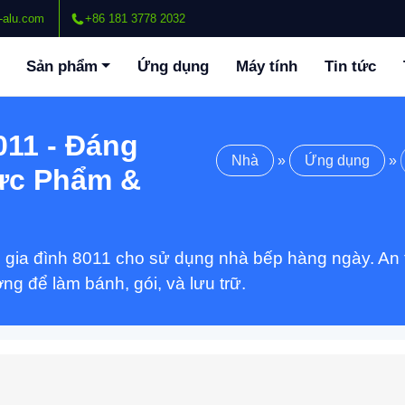
-alu.com
+86 181 3778 2032
Sản phẩm
Ứng dụng
Máy tính
Tin tức
011 - Đáng
Nhà
»
Ứng dụng
»
hực Phẩm &
 gia đình 8011 cho sử dụng nhà bếp hàng ngày. An t
ởng để làm bánh, gói, và lưu trữ.