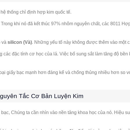
ừ hệ thống chỉ định hợp kim quốc tế.
 Trong khi nó đã kết thúc 97% nhôm nguyên chất, các 8011 Hợ
)
và
silicon (Và)
. Những yếu tố này không được thêm vào một cá
c đặc tính cơ học của lá. Việc bổ sung sắt làm tăng độ bền ké
oại giấy bạc mạnh hơn đáng kể và chống thủng nhiều hơn so v
Nguyên Tắc Cơ Bản Luyện Kim
 bạc, Chúng ta cần nhìn vào nền tảng khoa học của nó. Hiệu suấ