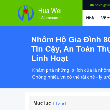
sales@hw
Nhà
Về
Nhôm Hộ Gia Đình 8
Tin Cậy, An Toàn T
Linh Hoạt
Khám phá những lợi ích của lá nhôm
Chống nhiệt, và có thể tái chế - lý tư
Mục lục
Tỏ ra