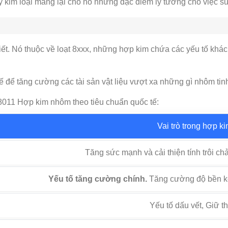
lý kim loại mang lại cho nó những đặc điểm lý tưởng cho việc s
t. Nó thuộc về loạt 8xxx, những hợp kim chứa các yếu tố khác n
 để tăng cường các tài sản vật liệu vượt xa những gì nhôm tinh
8011 Hợp kim nhôm theo tiêu chuẩn quốc tế:
Vai trò trong hợp k
Tăng sức mạnh và cải thiện tính trôi chả
Yếu tố tăng cường chính.
Tăng cường độ bền ké
Yếu tố dấu vết, Giữ t