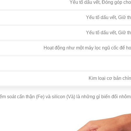
Yếu tố dấu vết, Đóng góp ch
Yếu tố dấu vết, Giữ t
Yếu tố dấu vết, Giữ t
Hoạt động như một máy lọc ngũ cốc để hoà
Kim loại cơ bản chín
ểm soát cẩn thận (Fe) và silicon (Và) là những gì biến đổi nhô