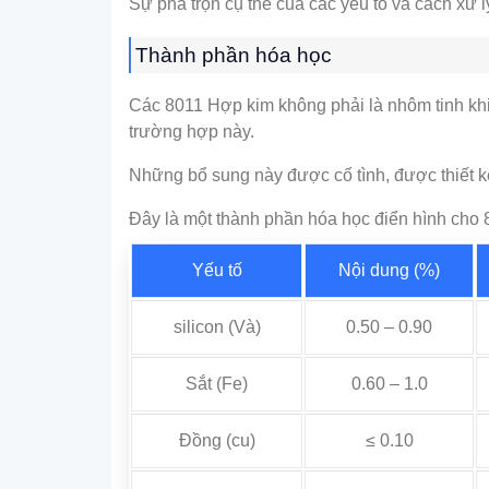
Sự pha trộn cụ thể của các yếu tố và cách xử 
Thành phần hóa học
Các 8011 Hợp kim không phải là nhôm tinh khiế
trường hợp này.
Những bổ sung này được cố tình, được thiết kế
Đây là một thành phần hóa học điển hình cho 
Yếu tố
Nội dung (%)
silicon (Và)
0.50 – 0.90
Sắt (Fe)
0.60 – 1.0
Đồng (cu)
≤ 0.10