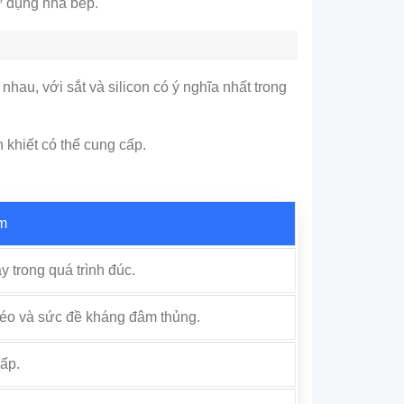
ử dụng nhà bếp.
hau, với sắt và silicon có ý nghĩa nhất trong
 khiết có thể cung cấp.
im
y trong quá trình đúc.
o và sức đề kháng đâm thủng.
hấp.