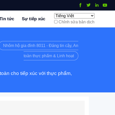
Tin tức
Sự tiếp xúc
Chỉnh sửa bản dịch
Nhôm hộ gia đình 8011 - Đáng tin cậy, An
toàn thực phẩm & Linh hoạt
oàn cho tiếp xúc với thực phẩm,