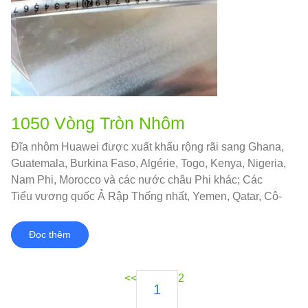
1050 Vòng Tròn Nhôm
Đĩa nhôm Huawei được xuất khẩu rộng rãi sang Ghana,
Guatemala, Burkina Faso, Algérie, Togo, Kenya, Nigeria,
Nam Phi, Morocco và các nước châu Phi khác; Các
Tiểu vương quốc Ả Rập Thống nhất, Yemen, Qatar, Cô-
oét, Iran, Jordan, Ả Rập Xê Út và quốc gia Trung Đông
khác.
Đọc thêm
<<
2
1