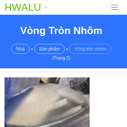
HWALU ·
Vòng Tròn Nhôm
Nhà
»
Sản phẩm
»
Vòng tròn nhôm
(Trang 2)