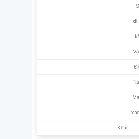
S
sil
k
Va
Đồ
Ti
Ma
man
Khác ___