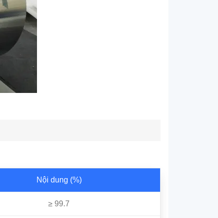
Nội dung (%)
≥ 99.7