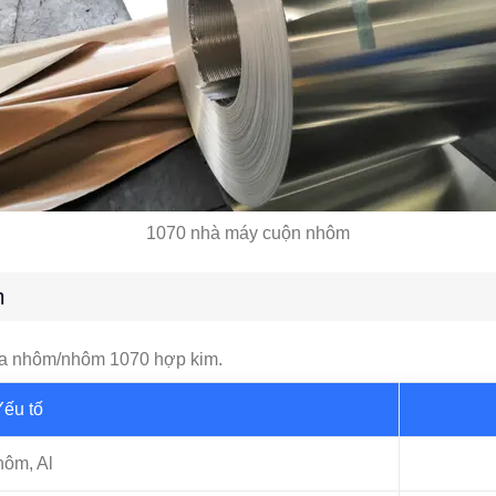
1070 nhà máy cuộn nhôm
m
ủa nhôm/nhôm 1070 hợp kim.
Yếu tố
ôm, Al