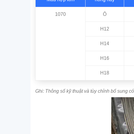
1070
Ô
H12
H14
H16
H18
Ghi: Thông số kỹ thuật và tùy chỉnh bổ sung có