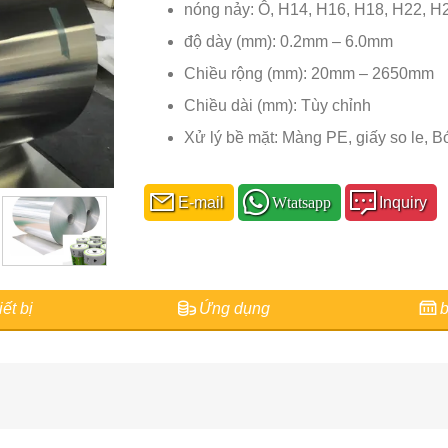
nóng nảy: Ô, H14, H16, H18, H22, 
độ dày (mm): 0.2mm – 6.0mm
Chiều rộng (mm): 20mm – 2650mm
Chiều dài (mm): Tùy chỉnh
Xử lý bề mặt: Màng PE, giấy so le, B
E-mail
Wtatsapp
Inquiry
ết bị
Ứng dụng
b