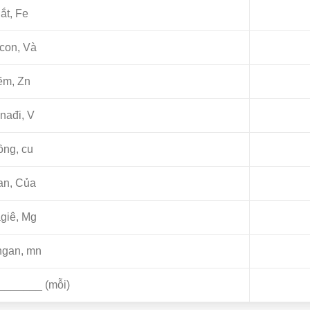
ắt, Fe
icon, Và
ẽm, Zn
nađi, V
ng, cu
tan, Của
giê, Mg
gan, mn
_______ (mỗi)