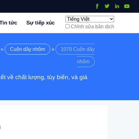
Tin tức
Sự tiếp xúc
Chỉnh sửa bản dịch
»
Cuộn dây nhôm
»
1070 Cuộn dây
nhôm
 về chất lượng, tùy biến, và giá
m