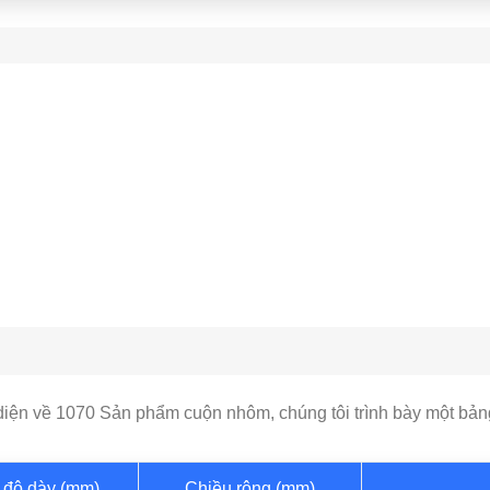
iện về 1070 Sản phẩm cuộn nhôm, chúng tôi trình bày một bảng 
độ dày (mm)
Chiều rộng (mm)