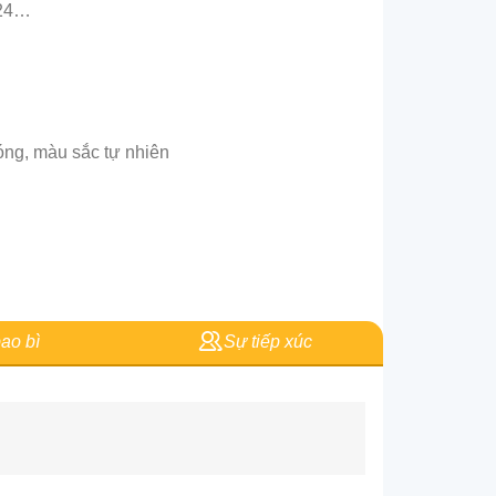
H24…
óng, màu sắc tự nhiên
ao bì
Sự tiếp xúc