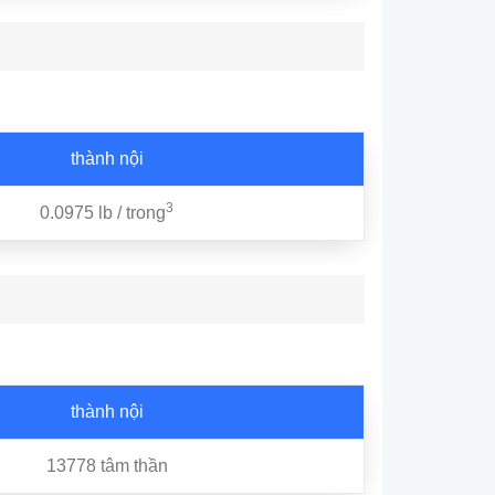
thành nội
3
0.0975 lb / trong
thành nội
13778 tâm thần