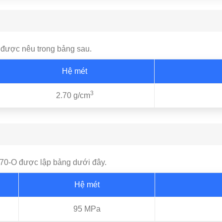
 được nêu trong bảng sau.
Hệ mét
3
2.70 g/cm
070-O được lập bảng dưới đây.
Hệ mét
95 MPa