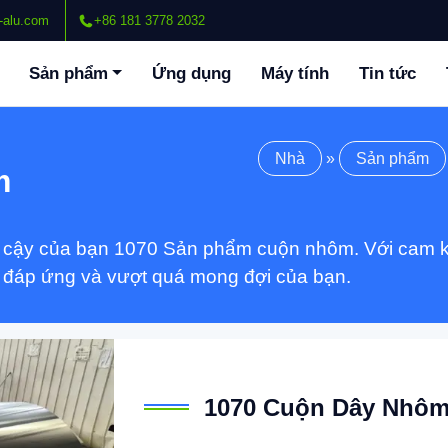
-alu.com
+86 181 3778 2032
Sản phẩm
Ứng dụng
Máy tính
Tin tức
Nhà
»
Sản phẩm
m
n cậy của bạn 1070 Sản phẩm cuộn nhôm. Với cam kết
 đáp ứng và vượt quá mong đợi của bạn.
1070 Cuộn Dây Nhô