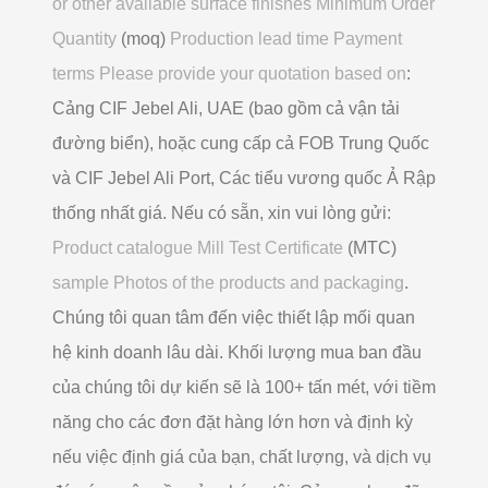
or other available surface finishes Minimum Order
Quantity
(moq)
Production lead time Payment
terms Please provide your quotation based on
:
Cảng CIF Jebel Ali, UAE (bao gồm cả vận tải
đường biển), hoặc cung cấp cả FOB Trung Quốc
và CIF Jebel Ali Port, Các tiểu vương quốc Ả Rập
thống nhất giá. Nếu có sẵn, xin vui lòng gửi:
Product catalogue Mill Test Certificate
(MTC)
sample Photos of the products and packaging
.
Chúng tôi quan tâm đến việc thiết lập mối quan
hệ kinh doanh lâu dài. Khối lượng mua ban đầu
của chúng tôi dự kiến ​​sẽ là 100+ tấn mét, với tiềm
năng cho các đơn đặt hàng lớn hơn và định kỳ
nếu việc định giá của bạn, chất lượng, và dịch vụ