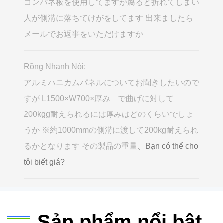
コンパネ板を使用してますが腐ると折れてしまい
人が側溝に落ちてけがをしてます 出来ましたら
メールでお返事をいただけますか
Rồng Nhanh Nói:
アルミハニカムパネルについてお聞きしたいので
すが L1500×W700×厚み で曲げに対して
200kgg耐えられるには厚みはどのくらいでしょ
うか ※約1000mmの側溝に渡して200kg耐えられ
るかとなります その製品の重量
、Bạn có thể cho
tôi biết giá?
Sản phẩm nổi bật