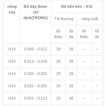
nóng
Độ dày được
Độ bền kéo – KSI
nảy
chỉ
định(TRONG)
Tối thượng
năng suất
tối
tối
tối
tối
thiểu
đa
thiểu
đa
H14
0.009 – 0.012
20
26
–
–
H14
0.013 – 0.019
20
26
–
–
H14
0.020 – 0.031
20
26
–
–
H14
0.032 – 0.050
20
26
–
–
H14
0.051 – 0.113
20
26
–
–