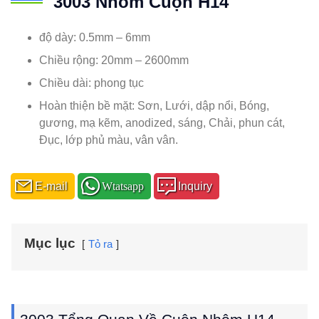
3003 Nhôm Cuộn H14
độ dày: 0.5mm – 6mm
Chiều rộng: 20mm – 2600mm
Chiều dài: phong tục
Hoàn thiện bề mặt: Sơn, Lưới, dập nổi, Bóng,
gương, mạ kẽm, anodized, sáng, Chải, phun cát,
Đục, lớp phủ màu, vân vân.
E-mail
Wtatsapp
Inquiry
Mục lục
Tỏ ra