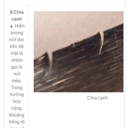
8.Chia
cạnh
▲ Hiện
tượng
nứt dọc
trên bề
mặt lá
nhôm
gọi là
nứt
mép.
Trong
trường
Chia cạnh
hợp
nặng,
khoảng
trống rõ