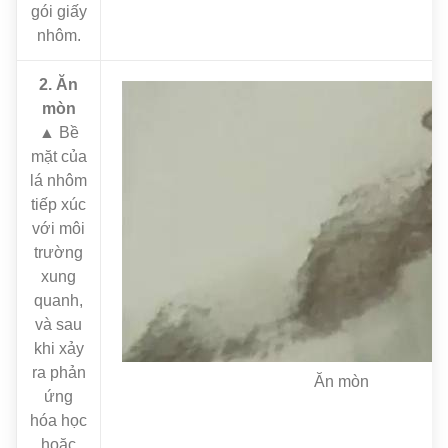
gói giấy
nhôm.
2. Ăn
mòn
▲ Bề
mặt của
lá nhôm
tiếp xúc
với môi
trường
xung
quanh,
và sau
khi xảy
ra phản
Ăn mòn
ứng
hóa học
hoặc