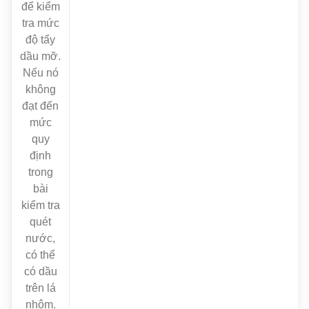
để kiểm
tra mức
độ tẩy
dầu mỡ.
Nếu nó
không
đạt đến
mức
quy
định
trong
bài
kiểm tra
quét
nước,
có thể
có dầu
trên lá
nhôm.