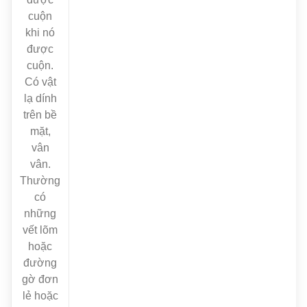
cuộn
khi nó
được
cuộn.
Có vật
lạ dính
trên bề
mặt,
vân
vân.
Thường
có
những
vết lõm
hoặc
đường
gờ đơn
lẻ hoặc