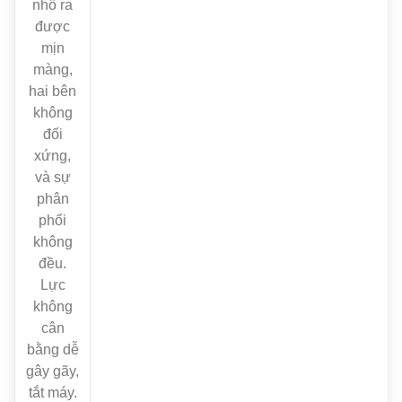
nhô ra
được
mịn
màng,
hai bên
không
đối
xứng,
và sự
phân
phối
không
đều.
Lực
không
cân
bằng dễ
gây gãy,
tắt máy.