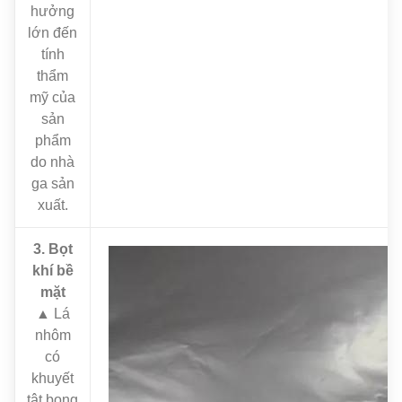
hưởng
lớn đến
tính
thẩm
mỹ của
sản
phẩm
do nhà
ga sản
xuất.
3. Bọt
khí bề
mặt
▲ Lá
nhôm
có
khuyết
tật bong