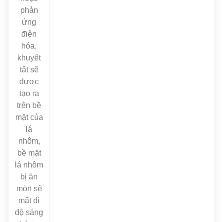
phản
ứng
điện
hóa,
khuyết
tật sẽ
được
tạo ra
trên bề
mặt của
lá
nhôm,
bề mặt
lá nhôm
bị ăn
mòn sẽ
mất đi
độ sáng