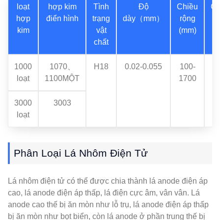
loạt
hợp kim
Tình
Độ
Chiều
Ch
hợp
điển hình
trạng
dày（mm）
rộng
d
kim
vật
(mm)
(
chất
1000
1070、
H18
0.02-0.055
100-
loạt
1100MỘT
1700
3000
3003
loạt
Phân Loại Lá Nhôm Điện Tử
Lá nhôm điện tử có thể được chia thành lá anode điện áp
cao, lá anode điện áp thấp, lá điện cực âm, vân vân. Lá
anode cao thế bị ăn mòn như lỗ trụ, lá anode điện áp thấp
bị ăn mòn như bọt biển, còn lá anode ở phần trung thế bị