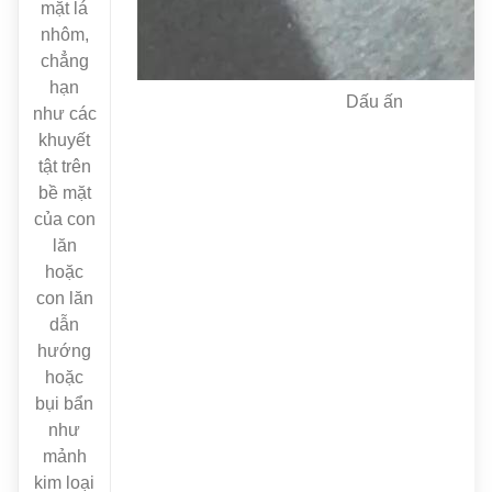
mặt lá
nhôm,
chẳng
hạn
Dấu ấn
như các
khuyết
tật trên
bề mặt
của con
lăn
hoặc
con lăn
dẫn
hướng
hoặc
bụi bẩn
như
mảnh
kim loại