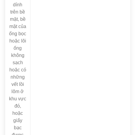
dính
trên bề
mặt, bề
mặt của
ống bọc
hoặc lõi
ống
không
sạch
hoặc có
những
vết lồi
lõm ở
khu vực
đó,
hoặc
giấy
bạc
được