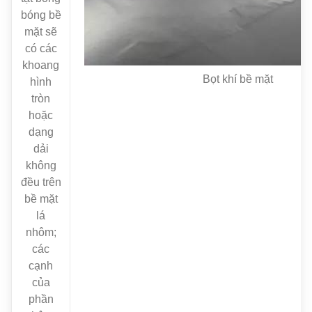
bóng bề
mặt sẽ
có các
khoang
Bọt khí bề mặt
hình
tròn
hoặc
dạng
dải
không
đều trên
bề mặt
lá
nhôm;
các
cạnh
của
phần