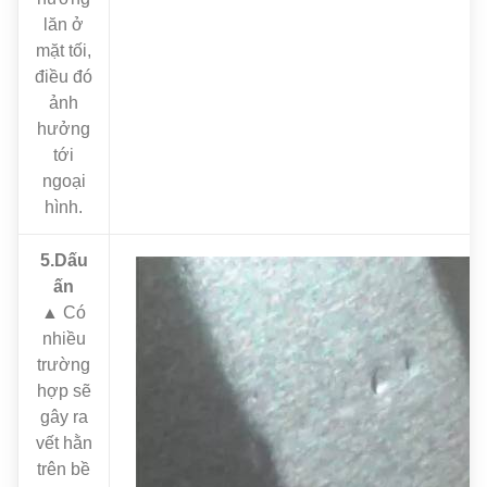
lăn ở
mặt tối,
điều đó
ảnh
hưởng
tới
ngoại
hình.
5.Dấu
ấn
▲ Có
nhiều
trường
hợp sẽ
gây ra
vết hằn
trên bề