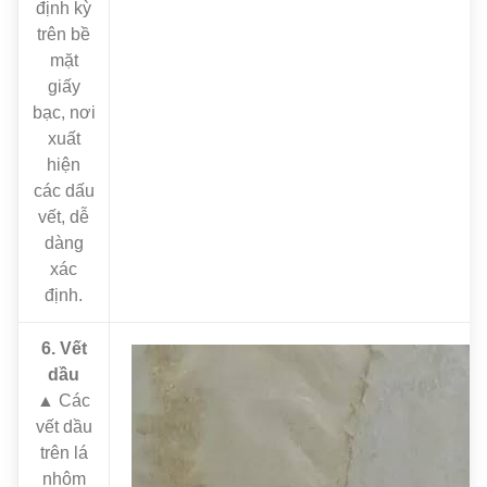
định kỳ
trên bề
mặt
giấy
bạc, nơi
xuất
hiện
các dấu
vết, dễ
dàng
xác
định.
6. Vết
dầu
▲ Các
vết dầu
trên lá
nhôm