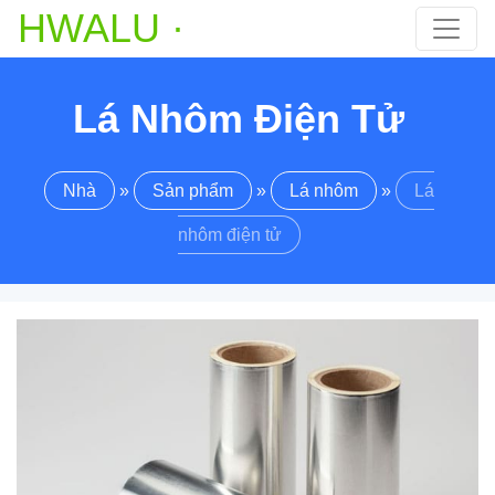
HWALU ·
Lá Nhôm Điện Tử
Nhà
»
Sản phẩm
»
Lá nhôm
»
Lá
nhôm điện tử