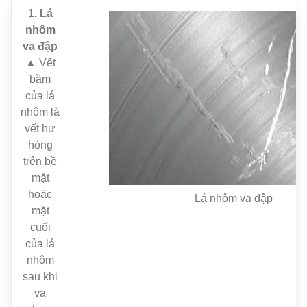
1. Lá
nhôm
va đập
▲ Vết
bầm
của lá
nhôm là
vết hư
hỏng
trên bề
mặt
hoặc
Lá nhôm va đập
mặt
cuối
của lá
nhôm
sau khi
va