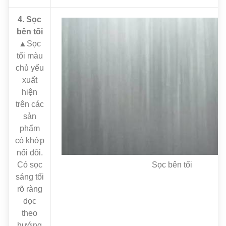
4. Sọc
bên tối
▲Sọc
tối màu
chủ yếu
xuất
hiện
trên các
sản
phẩm
có khớp
nối đôi.
Có sọc
Sọc bên tối
sáng tối
rõ ràng
dọc
theo
hướng