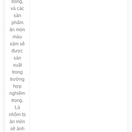
bóng,
và các
sản
phẩm
ăn mòn
màu
xám sẽ
được
sản
xuất
trong
trường
hợp
nghiêm
trọng.
Lá
nhôm bị
ăn mòn
sẽ ảnh