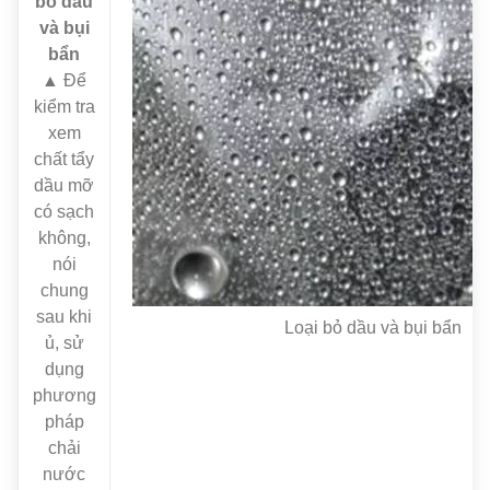
bỏ dầu
và bụi
bẩn
▲ Để
kiểm tra
xem
chất tẩy
dầu mỡ
có sạch
không,
nói
chung
sau khi
Loại bỏ dầu và bụi bẩn
ủ, sử
dụng
phương
pháp
chải
nước