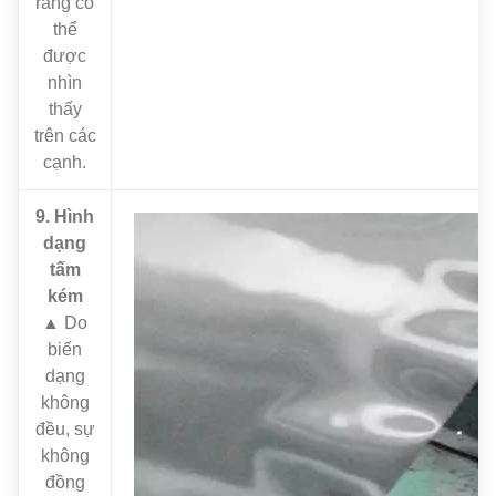
ràng có
thể
được
nhìn
thấy
trên các
cạnh.
9. Hình
dạng
tấm
kém
▲ Do
biến
dạng
không
đều, sự
không
đồng