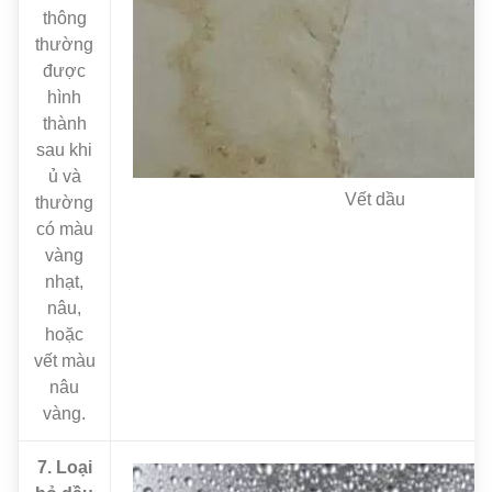
thông
thường
được
hình
thành
sau khi
ủ và
Vết dầu
thường
có màu
vàng
nhạt,
nâu,
hoặc
vết màu
nâu
vàng.
7. Loại