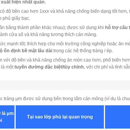
 xuất hiện nhất quán
.
có độ bền cao hơn 1xxx và khả năng chống biến dạng tốt hơn, 
p phủ giấy bạc.
cân bằng thành phần khác nhau); được sử dụng khi
hỗ trợ cấu 
thành cửa sổ và khả năng tương thích cán màng.
ức mạnh tốt; thích hợp cho môi trường công nghiệp hoặc ăn m
 ổn định bề mặt lâu dài
trong các hệ thống tráng / ép.
n với độ bền và khả năng chống ăn mòn cao hơn, phổ biến hơn
 là một
tuyến đường đặc biệt/tùy chỉnh
, với chi phí và tính 
ạc tráng μm được sử dụng bên trong tấm cán mỏng (ví dụ là chu
 lá μm
Tại sao lớp phủ lại quan trọng
i