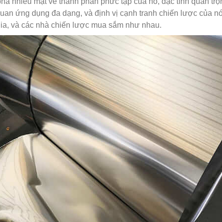
há nhiều mặt về thành phần phức tạp của nó, đặc tính quan trọn
an ứng dụng đa dạng, và định vị cạnh tranh chiến lược của nó, 
gia, và các nhà chiến lược mua sắm như nhau.