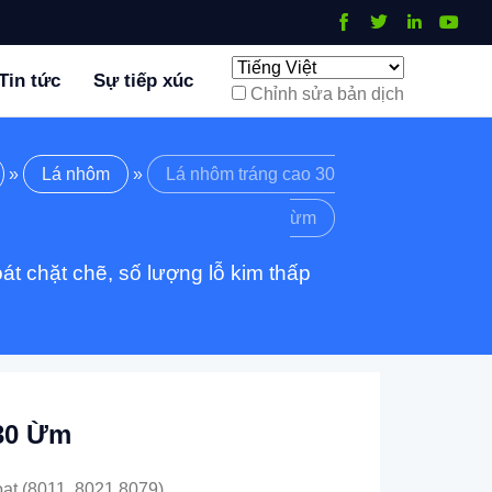
Tin tức
Sự tiếp xúc
Chỉnh sửa bản dịch
»
Lá nhôm
»
Lá nhôm tráng cao 30
ừm
t chặt chẽ, số lượng lỗ kim thấp
30 Ừm
oạt (8011, 8021,8079)