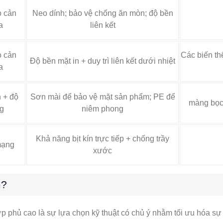
o cản
Neo dính; bảo vệ chống ăn mòn; độ bền
a
liên kết
o cản
Các biến th
Độ bền mặt in + duy trì liên kết dưới nhiệt
a
 + độ
Sơn mài để bảo vệ mặt sản phẩm; PE để
màng bọc 
g
niêm phong
Khả năng bịt kín trực tiếp + chống trầy
mạng
xước
m?
 phủ cao là sự lựa chọn kỹ thuật có chủ ý nhằm tối ưu hóa sự câ