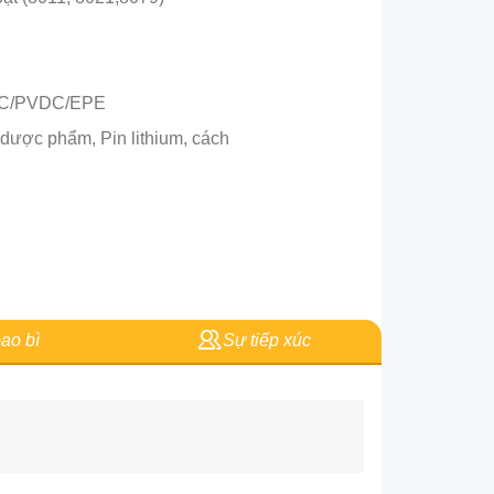
PVC/PVDC/EPE
dược phẩm, Pin lithium, cách
ao bì
Sự tiếp xúc