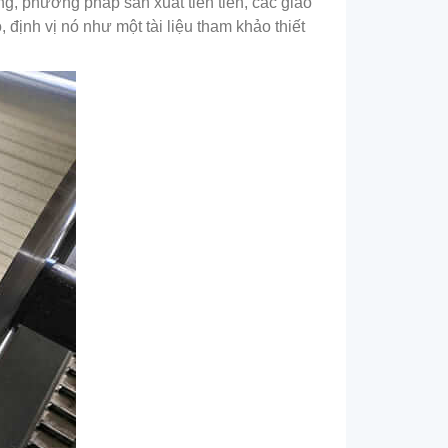
g, phương pháp sản xuất tiên tiến, các giao
định vị nó như một tài liệu tham khảo thiết