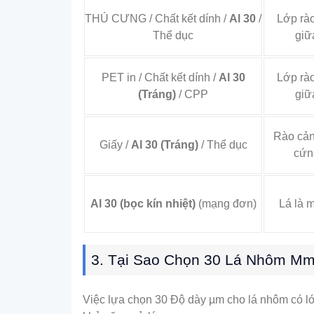
THÚ CƯNG / Chất kết dính /
Al 30
/
Lớp rà
Thể dục
giữ
PET in / Chất kết dính /
Al 30
Lớp rà
(Tráng)
/ CPP
giữ
Rào cản
Giấy /
Al 30 (Tráng)
/ Thể dục
cứn
Al 30 (bọc kín nhiệt)
(mạng đơn)
Lá là 
3. Tại Sao Chọn 30 Lá Nhôm Μ
Việc lựa chọn 30 Độ dày µm cho lá nhôm có lớp