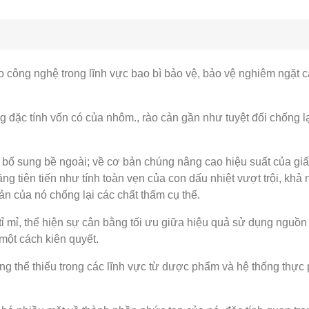
o công nghệ trong lĩnh vực bao bì bảo vệ, bảo vệ nghiêm ngặt
g đặc tính vốn có của nhôm., rào cản gần như tuyệt đối chống lạ
bổ sung bề ngoài; về cơ bản chúng nâng cao hiệu suất của giấ
 tiên tiến như tính toàn vẹn của con dấu nhiệt vượt trội, khả
 của nó chống lại các chất thấm cụ thể.
 mỉ, thể hiện sự cân bằng tối ưu giữa hiệu quả sử dụng nguồn n
 một cách kiên quyết.
ông thể thiếu trong các lĩnh vực từ dược phẩm và hệ thống thực 