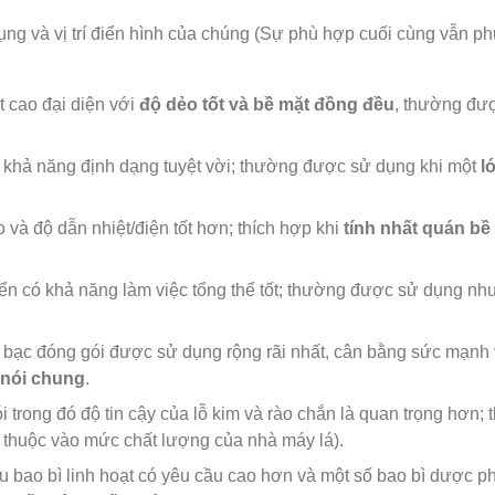
ng và vị trí điển hình của chúng (Sự phù hợp cuối cùng vẫn ph
ết cao đại diện với
độ dẻo tốt và bề mặt đồng đều
, thường đượ
và khả năng định dạng tuyệt vời; thường được sử dụng khi một
l
o và độ dẫn nhiệt/điện tốt hơn; thích hợp khi
tính nhất quán bề
điển có khả năng làm việc tổng thể tốt; thường được sử dụng n
ấy bạc đóng gói được sử dụng rộng rãi nhất, cân bằng sức mạn
 nói chung
.
rong đó độ tin cậy của lỗ kim và rào chắn là quan trọng hơn; 
 thuộc vào mức chất lượng của nhà máy lá).
ều bao bì linh hoạt có yêu cầu cao hơn và một số bao bì dượ