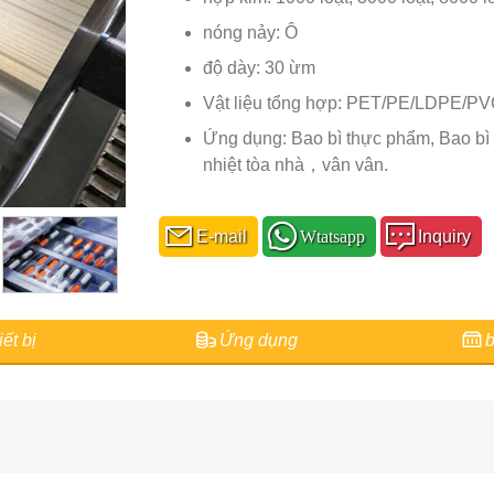
nóng nảy: Ô
độ dày: 30 ừm
Vật liệu tổng hợp: PET/PE/LDPE/
Ứng dụng: Bao bì thực phẩm, Bao bì 
nhiệt tòa nhà，vân vân.
E-mail
Wtatsapp
Inquiry
ết bị
Ứng dụng
b