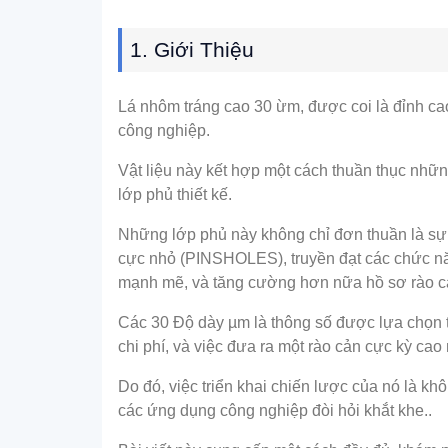
1. Giới Thiệu
Lá nhôm tráng cao 30 ừm, được coi là đỉnh ca
công nghiệp.
Vật liệu này kết hợp một cách thuần thục nhữn
lớp phủ thiết kế.
Những lớp phủ này không chỉ đơn thuần là sự 
cực nhỏ (PINSHOLES), truyền đạt các chức năng
mạnh mẽ, và tăng cường hơn nữa hồ sơ rào cản
Các 30 Độ dày µm là thông số được lựa chọn tỉ
chi phí, và việc đưa ra một rào cản cực kỳ cao
Do đó, việc triển khai chiến lược của nó là kh
các ứng dụng công nghiệp đòi hỏi khắt khe..