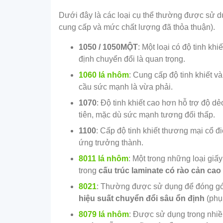
Dưới đây là các loại cụ thể thường được sử dụ
cung cấp và mức chất lượng đã thỏa thuận).
1050 / 1050MỘT
: Một loại có độ tinh khi
định chuyển đổi là quan trọng.
1060 lá nhôm
: Cung cấp độ tinh khiết 
cầu sức mạnh là vừa phải.
1070
: Độ tinh khiết cao hơn hỗ trợ độ dẻ
tiên, mặc dù sức mạnh tương đối thấp.
1100
: Cấp độ tinh khiết thương mại cổ 
ứng trưởng thành.
8011 lá nhôm
: Một trong những loại gi
trong
cấu trúc laminate có rào cản cao
8021
: Thường được sử dụng để đóng gói t
hiệu suất chuyển đổi sâu ổn định
(phụ
8079 lá nhôm
: Được sử dụng trong nhi