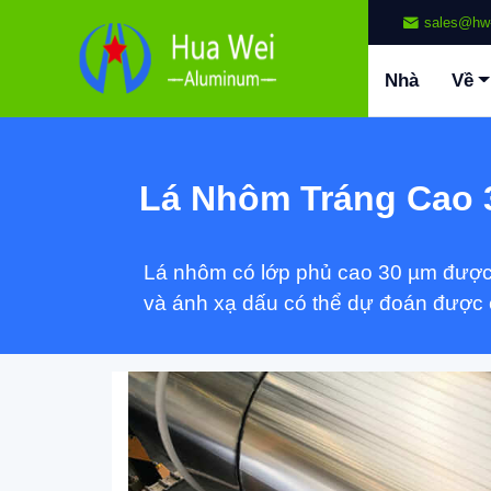
sales@hw
Nhà
Về
Lá Nhôm Tráng Cao
Lá nhôm có lớp phủ cao 30 µm được t
và ánh xạ dấu có thể dự đoán được 