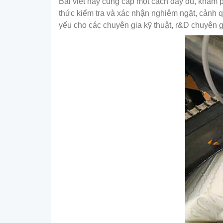
Bài viết này cung cấp một cách đầy đủ, khám p
thức kiểm tra và xác nhận nghiêm ngặt, cảnh qu
yếu cho các chuyên gia kỹ thuật, r&D chuyên 