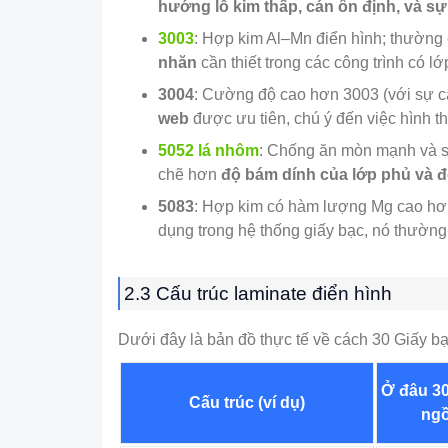
hướng lỗ kim thấp, cán ổn định, và sự
3003
: Hợp kim Al–Mn điển hình; thường 
nhăn
cần thiết trong các công trình có lớ
3004
: Cường độ cao hơn 3003 (với sự 
web
được ưu tiên, chú ý đến việc hình 
5052 lá nhôm
: Chống ăn mòn mạnh và s
chẽ hơn
độ bám dính của lớp phủ và độ
5083
: Hợp kim có hàm lượng Mg cao hơ
dụng trong hệ thống giấy bạc, nó thường
2.3 Cấu trúc laminate điển hình
Dưới đây là bản đồ thực tế về cách 30 Giấy b
Ở đâu 30
Cấu trúc (ví dụ)
ngồ