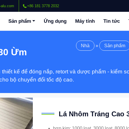
-alu.com
+86 181 3778 2032
Sản phẩm
Ứng dụng
Máy tính
Tin tức
Nhà
»
Sản phẩm
 30 Ừm
hiết kế để đóng nắp, retort và dược phẩm - kiểm soá
cho bộ chuyển đổi tốc độ cao.
Lá Nhôm Tráng Cao 
hợp kim: 1000 loạt, 3000 loạt, 8000 l