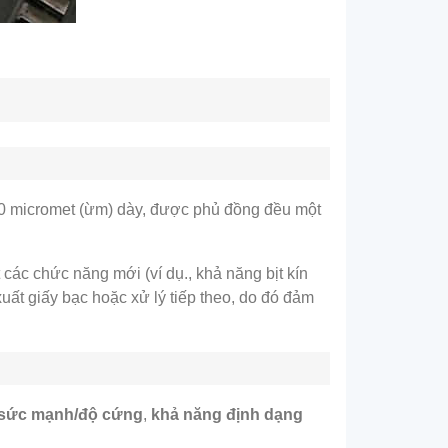
 30 micromet (ừm) dày, được phủ đồng đều một
 các chức năng mới (ví dụ., khả năng bịt kín
 xuất giấy bạc hoặc xử lý tiếp theo, do đó đảm
sức mạnh/độ cứng
,
khả năng định dạng