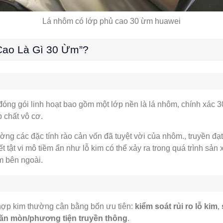
Lá nhôm có lớp phủ cao 30 ừm huawei
Cao Là Gì 30 Ừm”?
 đóng gói linh hoạt bao gồm một lớp nền là lá nhôm, chính xác
 chất vô cơ.
ng các đặc tính rào cản vốn đã tuyệt vời của nhôm., truyền đạt
t tật vi mô tiềm ẩn như lỗ kim có thể xảy ra trong quá trình sản
m bên ngoài.
 hợp kim thường cân bằng bốn ưu tiên:
kiểm soát rủi ro lỗ kim
,
 ăn mòn/phương tiện truyền thông
.