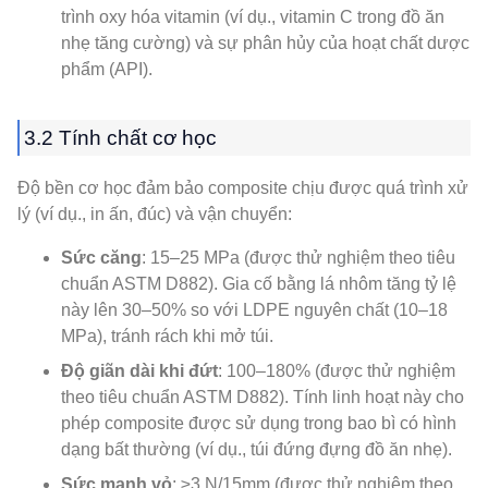
trình oxy hóa vitamin (ví dụ., vitamin C trong đồ ăn
nhẹ tăng cường) và sự phân hủy của hoạt chất dược
phẩm (API).
3.2 Tính chất cơ học
Độ bền cơ học đảm bảo composite chịu được quá trình xử
lý (ví dụ., in ấn, đúc) và vận chuyển:
Sức căng
: 15–25 MPa (được thử nghiệm theo tiêu
chuẩn ASTM D882). Gia cố bằng lá nhôm tăng tỷ lệ
này lên 30–50% so với LDPE nguyên chất (10–18
MPa), tránh rách khi mở túi.
Độ giãn dài khi đứt
: 100–180% (được thử nghiệm
theo tiêu chuẩn ASTM D882). Tính linh hoạt này cho
phép composite được sử dụng trong bao bì có hình
dạng bất thường (ví dụ., túi đứng đựng đồ ăn nhẹ).
Sức mạnh vỏ
: ≥3 N/15mm (được thử nghiệm theo