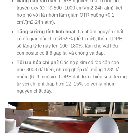
Nâng cấp rào cản
: LDPE nguyên chất có tốc độ
truyền oxy (OTR) 500–1000 cm³/(m2·24h·atm); kết
hợp nó với lá nhôm làm giảm OTR xuống <0.1
cm³/(m2·24h·atm).
Tăng cường tính linh hoạt
: Lá nhôm nguyên chất
có độ giãn dài khi đứt <5% (dễ bị nứt); thêm LDPE
sẽ tăng tỷ lệ này lên 100–180%, làm cho vật liệu
composite có thể gập lại và chống va đập.
Tối ưu hóa chi phí
: Các hợp kim có rào cản cao
như 3003 đắt tiền, nhưng ghép đôi mỏng 1235 lá
nhôm (6–9 mm) với LDPE đạt được hiệu suất tương
tự với chi phí thấp hơn 12–15% so với lá nhôm
nguyên chất dày.