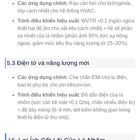
Các ứng dụng chính
: Rào cản hơi cho tường/mái,
lớp cách nhiệt cho hệ thống HVAC.
Trình điều khiển hiệu suất
: WVTR <0.1 (ngăn ngừa
thiệt hại độ ẩm cho vật liệu cách nhiệt) + hệ số phản
xạ nhiệt của lá nhôm (phản ánh 95% bức xạ hồng
ngoại, giảm mức tiêu thụ năng lượng từ 15–20%).
5.3 Điện tử và năng lượng mới
Các ứng dụng chính
: Che chắn EMI cho tụ điện,
bao bì phụ trợ cho pin lithium-ion.
Trình điều khiển hiệu suất
: Độ dẫn điện của lá
nhôm (sức cản bề mặt <0.1 Ω/sq, chặn nhiễu điện từ)
+ độ dày mỏng (6–9 mm, tiết kiệm không gian trong
thiết bị điện tử thu nhỏ).