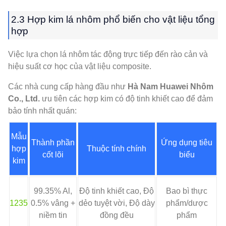
2.3 Hợp kim lá nhôm phổ biến cho vật liệu tổng
hợp
Việc lựa chọn lá nhôm tác động trực tiếp đến rào cản và
hiệu suất cơ học của vật liệu composite.
Các nhà cung cấp hàng đầu như
Hà Nam Huawei Nhôm
Co., Ltd.
ưu tiên các hợp kim có độ tinh khiết cao để đảm
bảo tính nhất quán:
Mẫu
Thành phần
Ứng dụng tiêu
hợp
Thuộc tính chính
cốt lõi
biểu
kim
99.35% Al,
Độ tinh khiết cao, Độ
Bao bì thực
1235
0.5% vâng +
dẻo tuyệt vời, Độ dày
phẩm/dược
niềm tin
đồng đều
phẩm