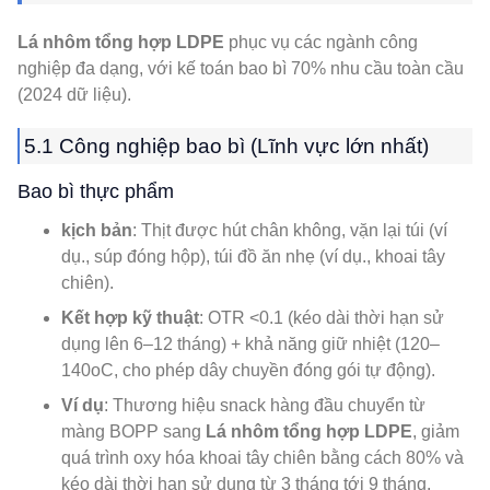
Lá nhôm tổng hợp LDPE
phục vụ các ngành công
nghiệp đa dạng, với kế toán bao bì 70% nhu cầu toàn cầu
(2024 dữ liệu).
5.1 Công nghiệp bao bì (Lĩnh vực lớn nhất)
Bao bì thực phẩm
kịch bản
: Thịt được hút chân không, vặn lại túi (ví
dụ., súp đóng hộp), túi đồ ăn nhẹ (ví dụ., khoai tây
chiên).
Kết hợp kỹ thuật
: OTR <0.1 (kéo dài thời hạn sử
dụng lên 6–12 tháng) + khả năng giữ nhiệt (120–
140oC, cho phép dây chuyền đóng gói tự động).
Ví dụ
: Thương hiệu snack hàng đầu chuyển từ
màng BOPP sang
Lá nhôm tổng hợp LDPE
, giảm
quá trình oxy hóa khoai tây chiên bằng cách 80% và
kéo dài thời hạn sử dụng từ 3 tháng tới 9 tháng.