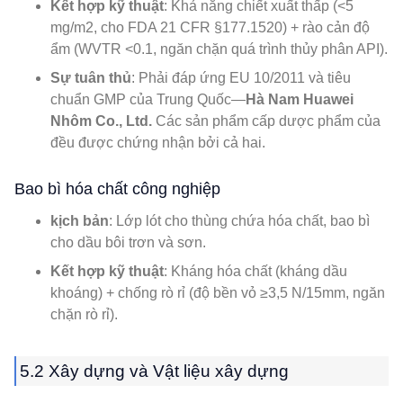
Kết hợp kỹ thuật
: Khả năng chiết xuất thấp (<5
mg/m2, cho FDA 21 CFR §177.1520) + rào cản độ
ẩm (WVTR <0.1, ngăn chặn quá trình thủy phân API).
Sự tuân thủ
: Phải đáp ứng EU 10/2011 và tiêu
chuẩn GMP của Trung Quốc—
Hà Nam Huawei
Nhôm Co., Ltd.
Các sản phẩm cấp dược phẩm của
đều được chứng nhận bởi cả hai.
Bao bì hóa chất công nghiệp
kịch bản
: Lớp lót cho thùng chứa hóa chất, bao bì
cho dầu bôi trơn và sơn.
Kết hợp kỹ thuật
: Kháng hóa chất (kháng dầu
khoáng) + chống rò rỉ (độ bền vỏ ≥3,5 N/15mm, ngăn
chặn rò rỉ).
5.2 Xây dựng và Vật liệu xây dựng