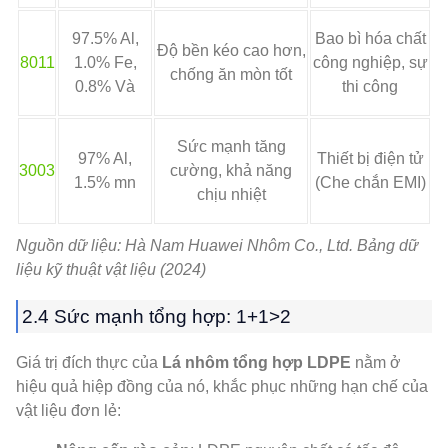
97.5% Al,
Bao bì hóa chất
Độ bền kéo cao hơn,
8011
1.0% Fe,
công nghiệp, sự
chống ăn mòn tốt
0.8% Và
thi công
Sức mạnh tăng
97% Al,
Thiết bị điện tử
3003
cường, khả năng
1.5% mn
(Che chắn EMI)
chịu nhiệt
Nguồn dữ liệu: Hà Nam Huawei Nhôm Co., Ltd. Bảng dữ
liệu kỹ thuật vật liệu (2024)
2.4 Sức mạnh tổng hợp: 1+1>2
Giá trị đích thực của
Lá nhôm tổng hợp LDPE
nằm ở
hiệu quả hiệp đồng của nó, khắc phục những hạn chế của
vật liệu đơn lẻ: