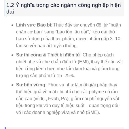
1.2 Ý nghĩa trong các ngành công nghiệp hiện
đại
Lĩnh vực Bao bì
: Thúc đẩy sự chuyển đổi từ “ngăn
chặn cơ bản” sang “bảo tồn lâu dài”,” kéo dài thời
hạn sử dụng của thực phẩm, dược phẩm gấp 3–10
lần so với bao bì truyền thống.
Sự thi công & Thiết bị điện tử
: Cho phép cách
nhiệt nhẹ và che chắn điện từ (EMI), thay thế các vật
liệu cồng kềnh hơn như tấm kim loại và giảm trọng
lượng sản phẩm từ 15–25%.
Sự bền vững
: Phục vụ như là một giải pháp thay
thế hiệu quả về mặt chi phí cho các polyme có rào
cản cao (ví dụ., Evoh, PA), giảm chi phí nguyên vật
liệu trong khi vẫn duy trì hiệu suất—quan trọng đối
với các doanh nghiệp vừa và nhỏ (SME).