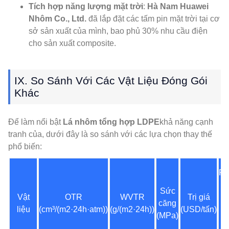
Tích hợp năng lượng mặt trời
:
Hà Nam Huawei
Nhôm Co., Ltd.
đã lắp đặt các tấm pin mặt trời tại cơ
sở sản xuất của mình, bao phủ 30% nhu cầu điện
cho sản xuất composite.
IX. So Sánh Với Các Vật Liệu Đóng Gói
Khác
Để làm nổi bật
Lá nhôm tổng hợp LDPE
khả năng cạnh
tranh của, dưới đây là so sánh với các lựa chọn thay thế
phổ biến:
P
Sức
Vật
OTR
WVTR
Trị giá
c
căng
liệu
(cm³/(m2·24h·atm))
(g/(m2·24h))
(USD/tấn)
nh
(MPa)