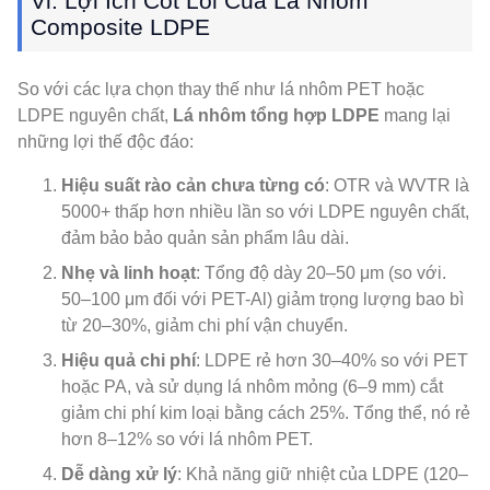
Vi. Lợi Ích Cốt Lõi Của Lá Nhôm
Composite LDPE
So với các lựa chọn thay thế như lá nhôm PET hoặc
LDPE nguyên chất,
Lá nhôm tổng hợp LDPE
mang lại
những lợi thế độc đáo:
Hiệu suất rào cản chưa từng có
: OTR và WVTR là
5000+ thấp hơn nhiều lần so với LDPE nguyên chất,
đảm bảo bảo quản sản phẩm lâu dài.
Nhẹ và linh hoạt
: Tổng độ dày 20–50 μm (so với.
50–100 μm đối với PET-Al) giảm trọng lượng bao bì
từ 20–30%, giảm chi phí vận chuyển.
Hiệu quả chi phí
: LDPE rẻ hơn 30–40% so với PET
hoặc PA, và sử dụng lá nhôm mỏng (6–9 mm) cắt
giảm chi phí kim loại bằng cách 25%. Tổng thể, nó rẻ
hơn 8–12% so với lá nhôm PET.
Dễ dàng xử lý
: Khả năng giữ nhiệt của LDPE (120–