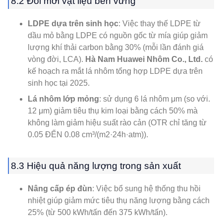
8.2 Đổi mới vật liệu bền vững
LDPE dựa trên sinh học
: Việc thay thế LDPE từ
dầu mỏ bằng LDPE có nguồn gốc từ mía giúp giảm
lượng khí thải carbon bằng 30% (mỗi lần đánh giá
vòng đời, LCA).
Hà Nam Huawei Nhôm Co., Ltd.
có
kế hoạch ra mắt lá nhôm tổng hợp LDPE dựa trên
sinh học tại 2025.
Lá nhôm lớp mỏng
: sử dụng 6 lá nhôm μm (so với.
12 μm) giảm tiêu thụ kim loại bằng cách 50% mà
không làm giảm hiệu suất rào cản (OTR chỉ tăng từ
0.05 ĐẾN 0.08 cm³/(m2·24h·atm)).
8.3 Hiệu quả năng lượng trong sản xuất
Nâng cấp ép đùn
: Việc bổ sung hệ thống thu hồi
nhiệt giúp giảm mức tiêu thụ năng lượng bằng cách
25% (từ 500 kWh/tấn đến 375 kWh/tấn).