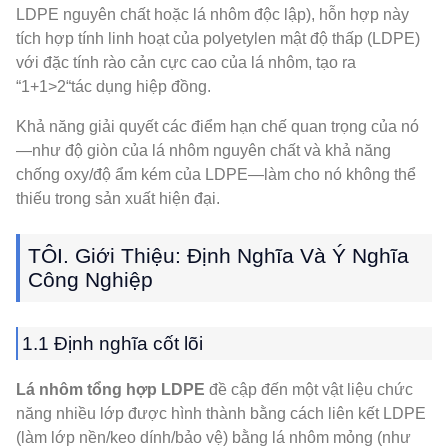
LDPE nguyên chất hoặc lá nhôm độc lập), hỗn hợp này
tích hợp tính linh hoạt của polyetylen mật độ thấp (LDPE)
với đặc tính rào cản cực cao của lá nhôm, tạo ra
“1+1>2“tác dụng hiệp đồng.
Khả năng giải quyết các điểm hạn chế quan trọng của nó
—như độ giòn của lá nhôm nguyên chất và khả năng
chống oxy/độ ẩm kém của LDPE—làm cho nó không thể
thiếu trong sản xuất hiện đại.
TÔI. Giới Thiệu: Định Nghĩa Và Ý Nghĩa
Công Nghiệp
1.1 Định nghĩa cốt lõi
Lá nhôm tổng hợp LDPE
đề cập đến một vật liệu chức
năng nhiều lớp được hình thành bằng cách liên kết LDPE
(làm lớp nền/keo dính/bảo vệ) bằng lá nhôm mỏng (như