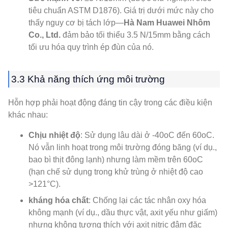
tiêu chuẩn ASTM D1876). Giá trị dưới mức này cho
thấy nguy cơ bị tách lớp—
Hà Nam Huawei Nhôm
Co., Ltd.
đảm bảo tối thiểu 3.5 N/15mm bằng cách
tối ưu hóa quy trình ép đùn của nó.
3.3 Khả năng thích ứng môi trường
Hỗn hợp phải hoạt động đáng tin cậy trong các điều kiện
khác nhau:
Chịu nhiệt độ
: Sử dụng lâu dài ở -40oC đến 60oC.
Nó vẫn linh hoạt trong môi trường đóng băng (ví dụ.,
bao bì thịt đông lạnh) nhưng làm mềm trên 60oC
(hạn chế sử dụng trong khử trùng ở nhiệt độ cao
>121°C).
kháng hóa chất
: Chống lại các tác nhân oxy hóa
không mạnh (ví dụ., dầu thực vật, axit yếu như giấm)
nhưng không tương thích với axit nitric đậm đặc