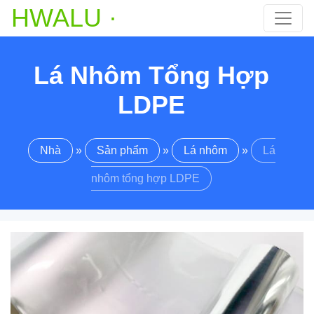
HWALU ·
Lá Nhôm Tổng Hợp
LDPE
Nhà
»
Sản phẩm
»
Lá nhôm
»
Lá
nhôm tổng hợp LDPE