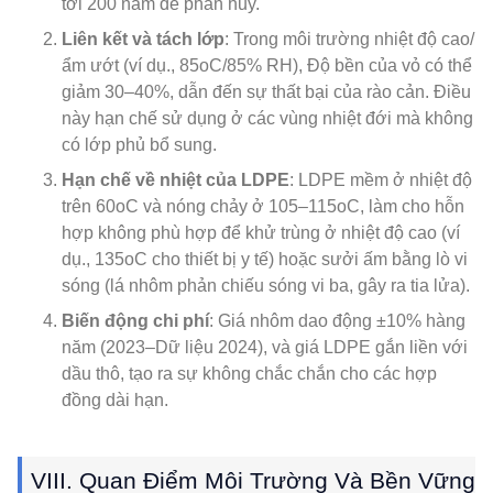
tới 200 năm để phân hủy.
Liên kết và tách lớp
: Trong môi trường nhiệt độ cao/
ẩm ướt (ví dụ., 85oC/85% RH), Độ bền của vỏ có thể
giảm 30–40%, dẫn đến sự thất bại của rào cản. Điều
này hạn chế sử dụng ở các vùng nhiệt đới mà không
có lớp phủ bổ sung.
Hạn chế về nhiệt của LDPE
: LDPE mềm ở nhiệt độ
trên 60oC và nóng chảy ở 105–115oC, làm cho hỗn
hợp không phù hợp để khử trùng ở nhiệt độ cao (ví
dụ., 135oC cho thiết bị y tế) hoặc sưởi ấm bằng lò vi
sóng (lá nhôm phản chiếu sóng vi ba, gây ra tia lửa).
Biến động chi phí
: Giá nhôm dao động ±10% hàng
năm (2023–Dữ liệu 2024), và giá LDPE gắn liền với
dầu thô, tạo ra sự không chắc chắn cho các hợp
đồng dài hạn.
VIII. Quan Điểm Môi Trường Và Bền Vững