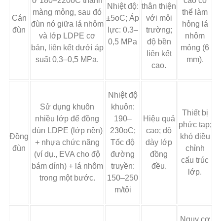
ở 180–220oC thành
cao có
Nhiệt độ:
thân thiện
màng mỏng, sau đó
thể làm
Cán
±5oC; Áp
với môi
đùn nó giữa lá nhôm
hỏng lá
đùn
lực: 0.3–
trường;
và lớp LDPE cơ
nhôm
0,5 MPa
độ bền
bản, liên kết dưới áp
mỏng (6
liên kết
suất 0,3–0,5 MPa.
mm).
cao.
Nhiệt độ
Sử dụng khuôn
khuôn:
Thiết bị
nhiều lớp để đồng
190–
Hiệu quả
phức tạp;
đùn LDPE (lớp nền)
230oC;
cao; độ
Đồng
khó điều
+ nhựa chức năng
Tốc độ
dày lớp
đùn
chỉnh
(ví dụ., EVA cho độ
đường
đồng
cấu trúc
bám dính) + lá nhôm
truyền:
đều.
lớp.
trong một bước.
150–250
m/tôi
Nguy cơ