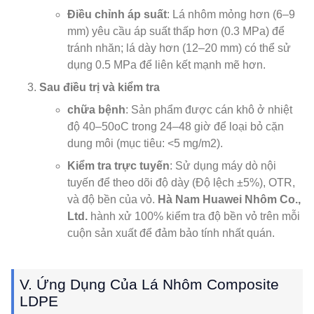
Điều chỉnh áp suất
: Lá nhôm mỏng hơn (6–9
mm) yêu cầu áp suất thấp hơn (0.3 MPa) để
tránh nhăn; lá dày hơn (12–20 mm) có thể sử
dụng 0.5 MPa để liên kết mạnh mẽ hơn.
Sau điều trị và kiểm tra
chữa bệnh
: Sản phẩm được cán khô ở nhiệt
độ 40–50oC trong 24–48 giờ để loại bỏ cặn
dung môi (mục tiêu: <5 mg/m2).
Kiểm tra trực tuyến
: Sử dụng máy dò nội
tuyến để theo dõi độ dày (Độ lệch ±5%), OTR,
và độ bền của vỏ.
Hà Nam Huawei Nhôm Co.,
Ltd.
hành xử 100% kiểm tra độ bền vỏ trên mỗi
cuộn sản xuất để đảm bảo tính nhất quán.
V. Ứng Dụng Của Lá Nhôm Composite
LDPE