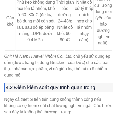
Phủ keo không dung
Thời gian
Nhiệt độ
dư lượng
môi lên lá nhôm, khô
bảo
xử lý thấp
dung môi
ở 60–80oC (để loại
dưỡng:
(thích
Cán
(yêu cầu
bỏ dung môi còn sót
24-48h;
hợp cho
khô
bảo
lại), sau đó ép bằng
Nhiệt độ
lá nhôm
dưỡng
màng LDPE dưới
khô: 60–
nhạy
nghiêm
0.4 MPa.
80oC
cảm).
ngặt).
Ghi:
Hà Nam Huawei Nhôm Co., Ltd.
chủ yếu sử dụng ép
đùn (được trang bị dòng Bruckner của Đức) cho các loại
thực phẩm/dược phẩm, vì nó giúp loại bỏ rủi ro ô nhiễm
dung môi.
4.2 Điểm kiểm soát quy trình quan trọng
Ngay cả thiết bị tiên tiến cũng không thành công nếu
không có sự kiểm soát chất lượng nghiêm ngặt. Các bước
sau đây là không thể thương lượng: