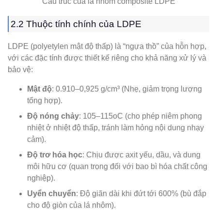
Cấu trúc của lá nhôm composite LDPE
2.2 Thuộc tính chính của LDPE
LDPE (polyetylen mật độ thấp) là “ngựa thồ” của hỗn hợp,
với các đặc tính được thiết kế riêng cho khả năng xử lý và
bảo vệ:
Mật độ
: 0.910–0,925 g/cm³ (Nhẹ, giảm trọng lượng
tổng hợp).
Độ nóng chảy
: 105–115oC (cho phép niêm phong
nhiệt ở nhiệt độ thấp, tránh làm hỏng nội dung nhạy
cảm).
Độ trơ hóa học
: Chịu được axit yếu, dầu, và dung
môi hữu cơ (quan trọng đối với bao bì hóa chất công
nghiệp).
Uyển chuyển
: Độ giãn dài khi đứt tới 600% (bù đắp
cho độ giòn của lá nhôm).