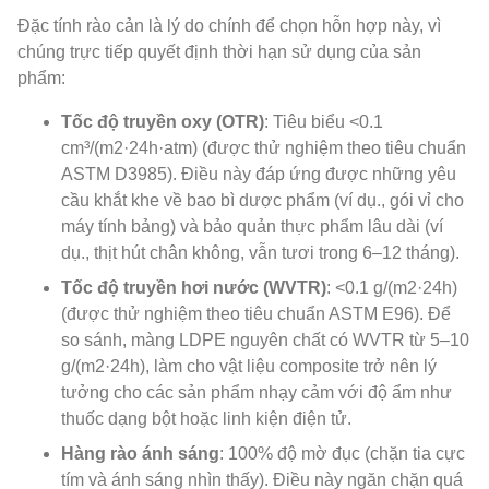
Đặc tính rào cản là lý do chính để chọn hỗn hợp này, vì
chúng trực tiếp quyết định thời hạn sử dụng của sản
phẩm:
Tốc độ truyền oxy (OTR)
: Tiêu biểu <0.1
cm³/(m2·24h·atm) (được thử nghiệm theo tiêu chuẩn
ASTM D3985). Điều này đáp ứng được những yêu
cầu khắt khe về bao bì dược phẩm (ví dụ., gói vỉ cho
máy tính bảng) và bảo quản thực phẩm lâu dài (ví
dụ., thịt hút chân không, vẫn tươi trong 6–12 tháng).
Tốc độ truyền hơi nước (WVTR)
: <0.1 g/(m2·24h)
(được thử nghiệm theo tiêu chuẩn ASTM E96). Để
so sánh, màng LDPE nguyên chất có WVTR từ 5–10
g/(m2·24h), làm cho vật liệu composite trở nên lý
tưởng cho các sản phẩm nhạy cảm với độ ẩm như
thuốc dạng bột hoặc linh kiện điện tử.
Hàng rào ánh sáng
: 100% độ mờ đục (chặn tia cực
tím và ánh sáng nhìn thấy). Điều này ngăn chặn quá