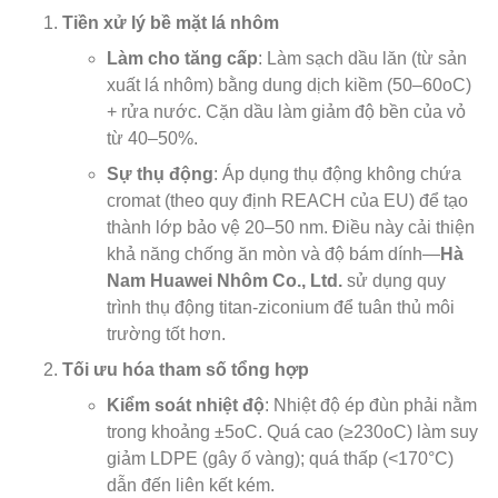
Tiền xử lý bề mặt lá nhôm
Làm cho tăng cấp
: Làm sạch dầu lăn (từ sản
xuất lá nhôm) bằng dung dịch kiềm (50–60oC)
+ rửa nước. Cặn dầu làm giảm độ bền của vỏ
từ 40–50%.
Sự thụ động
: Áp dụng thụ động không chứa
cromat (theo quy định REACH của EU) để tạo
thành lớp bảo vệ 20–50 nm. Điều này cải thiện
khả năng chống ăn mòn và độ bám dính—
Hà
Nam Huawei Nhôm Co., Ltd.
sử dụng quy
trình thụ động titan-ziconium để tuân thủ môi
trường tốt hơn.
Tối ưu hóa tham số tổng hợp
Kiểm soát nhiệt độ
: Nhiệt độ ép đùn phải nằm
trong khoảng ±5oC. Quá cao (≥230oC) làm suy
giảm LDPE (gây ố vàng); quá thấp (<170°C)
dẫn đến liên kết kém.