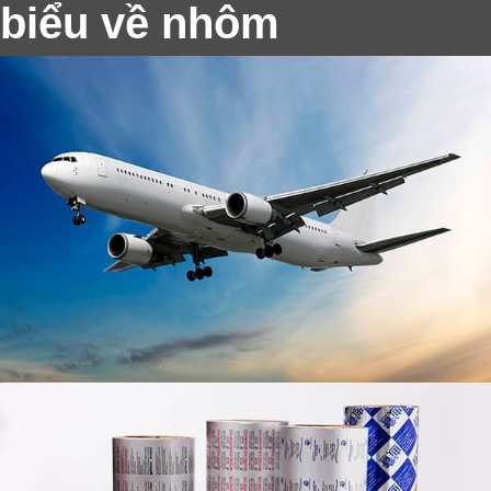
biểu về nhôm
1235 O Lá nhôm để cán
Chất lượng cao 1235 O lá nhôm để cán, cung cấp sự
linh hoạt tuyệt vời, hiệu suất ổn định, và sự bảo vệ
đáng tin cậy cho các ứng dụng đóng gói.
Nhôm để sử dụng chiếu sáng trong nhà