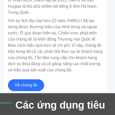
tư nhân được thành lập tại 2001, nằm ở thị trấn
Huiguo là thủ phủ nhôm nổi tiếng ở tỉnh Hà Nam,
Trung Quốc.
Với sự tích lũy của hơn 22 năm, HWALU đã tạo
dựng được thương hiệu của mình trong và ngoài
nước. Ở giai đoạn hiện tại, Chiến lược phát triển
của chúng tôi là khởi động Thương mại Quốc tế
theo cách hiệu quả hơn về chi phí. Vì vậy, chúng tôi
trân trọng tất cả các phản hồi thực sự từ khách hàng
của chúng tôi, Tận tâm cung cấp cho khách hàng
dịch vụ thỏa đáng và cố gắng nâng cao chất lượng
Nhôm lớp máy bay
và hiệu quả sản xuất của chúng tôi.
Nhôm loại máy bay là hợp kim nhôm biến dạng có độ
Về chúng tôi
bền siêu cao, được sử dụng rộng rãi trong ngành
hàng không.
Các ứng dụng tiêu