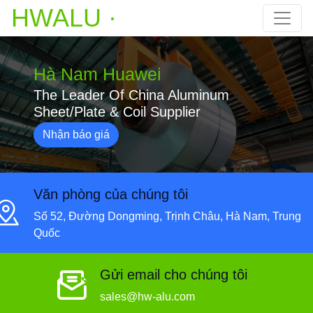
HWALU ·
Hà Nam Huawei
The Leader Of China Aluminum
Sheet/Plate & Coil Supplier
Nhận báo giá
Văn phòng của chúng tôi
Số 52, Đường Dongming, Trịnh Châu, Hà Nam, Trung
Quốc
Gửi email cho chúng tôi
sales@hw-alu.com