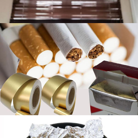
Nhôm hộ gia đình 8011 - Đáng tin cậy, An
toàn thực phẩm & Linh hoạt
Khám phá những lợi ích của lá nhôm gia đình 8011
cho sử dụng nhà bếp hàng ngày. An toàn cho tiếp xúc
với thực phẩm, Chống nhiệt, và có thể tái chế - lý
tưởng để làm bánh, gói, và lưu trữ.