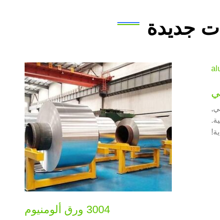
ت جديدة
 دبي,
ة.
ة!
3004 ورق ألومنيوم