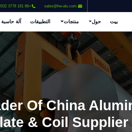
+86 181 3778 2032
sales@hw-alu.com
بيت
حول
منتجات
التطبيقات
آلة حاسبة
ader Of China Alum
late & Coil Supplier