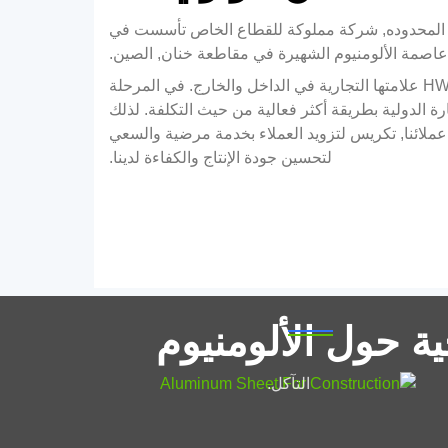
كة Henan Huawei Aluminium Co., المحدوده, شركة مملوكة للقطاع الخاص تأسست في
مع تراكم أكثر من 22 سنوات, أنشأت HWALU علامتها التجارية في الداخل والخارج. في المرحلة
جارة الدولية بطريقة أكثر فعالية من حيث التكلفة. لذلك
عملائنا, تكريس لتزويد العملاء بخدمة مرضية والسعي
لتحسين جودة الإنتاج والكفاءة لدينا.
ورقة الألمنيوم للبناء
ة حول الألومنيوم
غالبًا ما يستخدم الألمنيوم في صناعة البناء بسبب
خصائصه المتأصلة في الوزن الخفيف ومقاومة
التآكل.
1050 قرص ألومنيوم مطلي لصينية
ألومنيوم - درجة الغذاء