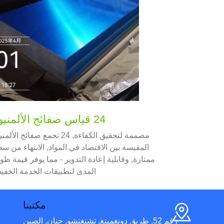
24 قياس صفائح الألمنيوم
مصممة لتحقيق الكفاءة, 24 تجمع صفائح الأل
المقيسة بين الاقتصاد في المواد, الانتهاء من س
ممتازة, وقابلية إعادة التدوير - مما يوفر قيمة طوي
المدى لتطبيقات الخدمة الخفيف
مكتبنا
رقم 52, طريق دونغمينغ, تشنغتشو, حنان, الصين