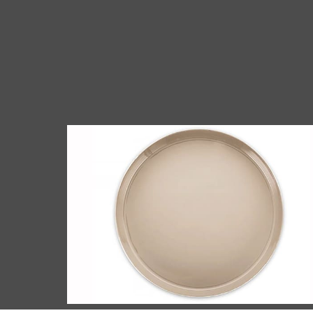
1050 يوفر قرص الألومنيوم المطلي لصينية
الألومنيوم قابلية تشكيل ممتازة, سلامة ملامسة
الغذاء, وأداء الطلاء لصواني الوجبات الجاهزة
والقابلة للفرن.