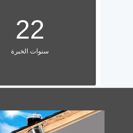
22
أجهزة ضوء النهار الأنبوبي
سنوات الخبرة
أجهزة ضوء النهار الأنبوبي (TDDs) هي حلول
معمارية مبتكرة مصممة لجلب ضوء النهار
الطبيعي إلى المساحات الداخلية حيث قد لا تكون
النوافذ أو المناور التقليدية عملية.
أقراص الألومنيوم لأدوات الطه
كفاءة, وزن خفيف & متنوع القدر