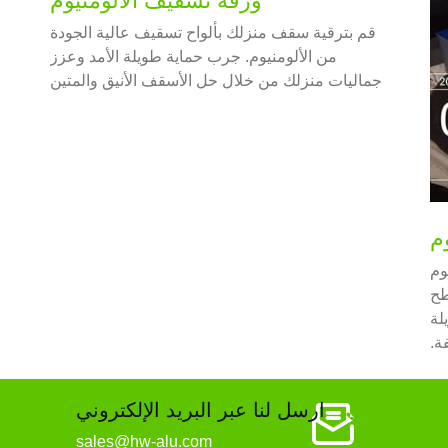
ورقة تسقيف الألومنيوم
قم بترقية سقف منزلك بألواح تسقيف عالية الجودة
من الألومنيوم. جرب حماية طويلة الأمد وعزز
جماليات منزلك من خلال حل الأسقف الأنيق والمتين
منيوم
طح
لة
ة.
ارسل لنا عبر البريد الإلكتروني
sales@hw-alu.com