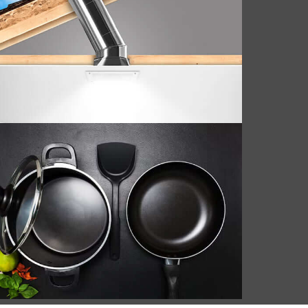
استكشاف أقراص الألومنيوم لأدوات الطهي مع
الموصلية الحرارية الفائقة, تصميم خفيف الوزن,
ومقاومة التآكل. مثالي للقلي, طناجر الضغط,
وملاءات الخبز.