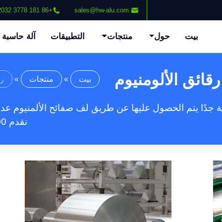
+86 181 3778 2032
sales@hw-alu.com
بيت
حول
منتجات
التطبيقات
آلة حاسبة
رقائق الألومنيوم
بيت
»
منتجات
»
رق
قة جدًا يتم الحصول عليها عن طريق لف صفائح الألمنيوم 
نقدم 1000-8000 لفات رقائق الألومنيوم سلسلة