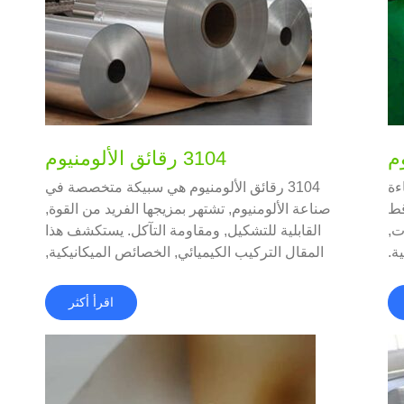
3104 رقائق الألومنيوم
اءة
3104 رقائق الألومنيوم هي سبيكة متخصصة في
قط
صناعة الألومنيوم, تشتهر بمزيجها الفريد من القوة,
ت,
القابلية للتشكيل, ومقاومة التآكل. يستكشف هذا
ة.
المقال التركيب الكيميائي, الخصائص الميكانيكية,
مزايا, التطبيقات, والمقارنات مع السبائك المماثلة.
اقرأ أكثر