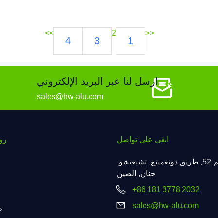
>>
2
<<
4
3
1
ارسل لنا عبر البريد الإلكتروني
sales@hw-alu.com
ابقى على تواصل
رو
رقم 52, طريق دونغمينغ, تشنغتشو,
حنان, الصين
+86 181 3778 2032
sales@hw-alu.com