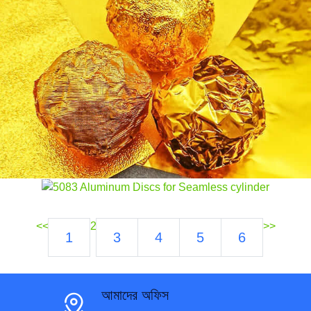
5083 বিরামবিহীন সিলিন্ডারের জন্য অ্যালুমিনিয়াম ডিস্ক |
নির্ভুলতা & শক্তি
আবিষ্কার 5083 বিরামবিহীন সিলিন্ডার উত্পাদনের জন্য অ্যালুমিনিয়াম ডিস্ক.
লাইটওয়েট, জারা প্রতিরোধী, এবং শিল্প ও স্বয়ংচালিত খাতে উচ্চ-চাপ
অ্যাপ্লিকেশনগুলির জন্য উপযুক্ত.
<<
2
>>
1
3
4
5
6
আমাদের অফিস