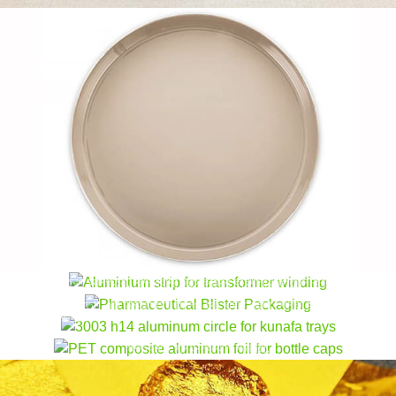
চকোলেট প্যাকেজিংয়ের জন্য সোনার অ্যালুমিনিয়াম ফয়েল
8011 ব্লিস্টার প্যাকেজিংয়ের জন্য H18 অ্যালুমিনিয়াম
ট্রান্সফরমার উইন্ডিংয়ের জন্য অ্যালুমিনিয়াম স্ট্রিপ
চকোলেট প্যাকেজিংয়ের জন্য খাদ্য-গ্রেড সোনার অ্যালুমিনিয়াম ফয়েল.
ফয়েল
3003 Sayfa ট্রে জন্য H14 অ্যালুমিনিয়াম সার্কেল |
নিরাপদ, স্বাস্থ্যকর, এবং সুগন্ধ সংরক্ষণের জন্য ডিজাইন করা, স্বাদ, এবং
ট্রান্সফরমার ঘুরার জন্য যথার্থ অ্যালুমিনিয়াম স্ট্রিপ. স্ট্যান্ডার্ড অ্যালয়: 1060,
ফুড-গ্রেড & উচ্চ কার্যকারিতা
সতেজতা.
বোতল ক্যাপ জন্য PET কম্পোজিট অ্যালুমিনিয়াম ফয়েল
1070, 1350. কঠোর বেধ সহনশীলতা, উচ্চ প্রসারিত, এবং স্থিতিশীল
এর উচ্চতর কর্মক্ষমতা আবিষ্কার করুন 8011 ফোস্কা প্যাকেজিংয়ের জন্য
অন্তরণ আনুগত্য. বিশ্বব্যাপী ট্রান্সফরমার কারখানায় রপ্তানি করা হয়.
H18 অ্যালুমিনিয়াম ফয়েল. ব্যতিক্রমী বাধা সুরক্ষা প্রদান, স্থিতিশীলতা, এবং
প্রিমিয়াম 3003 কুনাফা ট্রে-এর জন্য H14 অ্যালুমিনিয়াম সার্কেল—
তেলের জন্য বোতল ক্যাপগুলির জন্য নির্ভরযোগ্য PET যৌগিক
মুদ্রণযোগ্যতা, এটি নির্ভরযোগ্য সিলিং এবং বর্ধিত ড্রাগ শেলফ জীবন নিশ্চিত
চমত্কার গঠনযোগ্যতা সমন্বিত, তাপ পরিবাহিতা, এবং পেশাদার বেকিংয়ের জন্য
অ্যালুমিনিয়াম ফয়েল, রস, সিরাপ, এবং প্রসাধনী-আঁটসাঁট লিক সুরক্ষা এবং
করে.
খাদ্য-নিরাপদ কর্মক্ষমতা.
প্রত্যয়িত খাদ্য-সংযোগ সামগ্রী.