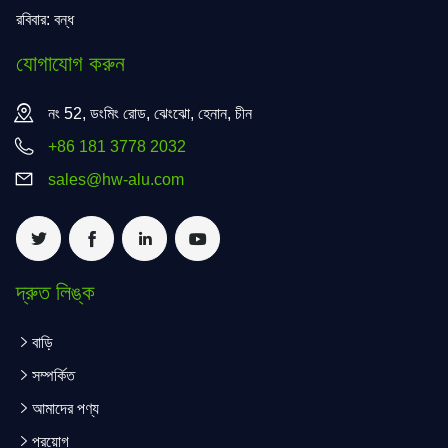
রবিবার: বন্ধ
যোগাযোগ করুন
নং 52, ডংমিং রোড, ঝেংঝো, হেনান, চীন
+86 181 3778 2032
sales@hw-alu.com
দ্রুত লিঙ্ক
বাড়ি
সম্পর্কিত
আমাদের পণ্য
প্রয়োগ