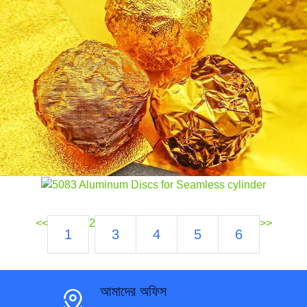
5083 বিরামবিহীন সিলিন্ডারের জন্য অ্যালুমিনিয়াম ডিস্ক |
নির্ভুলতা & শক্তি
আবিষ্কার 5083 বিরামবিহীন সিলিন্ডার উত্পাদনের জন্য অ্যালুমিনিয়াম ডিস্ক.
লাইটওয়েট, জারা প্রতিরোধী, এবং শিল্প ও স্বয়ংচালিত খাতে উচ্চ-চাপ
অ্যাপ্লিকেশনগুলির জন্য উপযুক্ত.
<<
2
>>
1
3
4
5
6
আমাদের অফিস