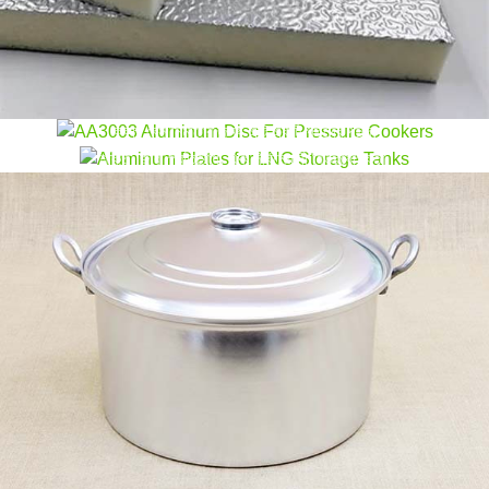
প্রেসার কুকারের জন্য AA3003 অ্যালুমিনিয়াম ডিস্ক
গঠনযোগ্যতা সঙ্গে, খাদ্য নিরাপত্তা, এবং অভিন্ন বেধ-পাত্রের জন্য আদর্শ,
এলএনজি স্টোরেজ ট্যাঙ্কের জন্য অ্যালুমিনিয়াম প্লেট
প্যান, এবং lids.
প্রেসার কুকারের জন্য AA3003 অ্যালুমিনিয়াম ডিস্ক খাদ্য-যোগাযোগ
সুরক্ষার সমন্বয় করে, লাইটওয়েট ডিজাইন, এবং খরচ দক্ষতা, আধুনিক প্রেসার
ক্রায়োজেনিক তাপমাত্রার জন্য ডিজাইন করা এলএনজি স্টোরেজ ট্যাঙ্কগুলির
কুকার বেস নির্মাণের জন্য এটি একটি পছন্দের পছন্দ.
জন্য উচ্চ-পারফরম্যান্স অ্যালুমিনিয়াম প্লেটগুলি আবিষ্কার করুন, চমৎকার
শক্তি, জারা প্রতিরোধ, এবং দীর্ঘমেয়াদী নির্ভরযোগ্যতা.
1050 অ্যালুমিনিয়াম ট্রের জন্য প্রলিপ্ত অ্যালুমিনিয়াম
ডিস্ক — ফুড-গ্রেড
1050 অ্যালুমিনিয়াম ট্রে জন্য প্রলিপ্ত অ্যালুমিনিয়াম ডিস্ক চমৎকার
গঠনযোগ্যতা প্রদান করে, খাদ্য যোগাযোগ নিরাপত্তা, এবং প্রস্তুত খাবার এবং
ওভেনেবল ট্রে জন্য আবরণ কর্মক্ষমতা.