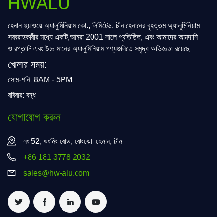
HWALU
হেনান হুয়াওয়ে অ্যালুমিনিয়াম কো., লিমিটেড, চীন হেনানের বৃহত্তম অ্যালুমিনিয়াম
সরবরাহকারীর মধ্যে একটি,আমরা 2001 সালে প্রতিষ্ঠিত, এবং আমাদের আমদানি
ও রপ্তানি এবং উচ্চ মানের অ্যালুমিনিয়াম পণ্যগুলিতে সমৃদ্ধ অভিজ্ঞতা রয়েছে
খোলার সময়:
সোম-শনি, 8AM - 5PM
রবিবার: বন্ধ
যোগাযোগ করুন
নং 52, ডংমিং রোড, ঝেংঝো, হেনান, চীন
+86 181 3778 2032
sales@hw-alu.com