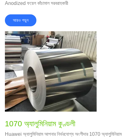
Anodized ফয়েল কাঁচামাল সরবরাহকারী
আরও পড়ুন
1070 অ্যালুমিনিয়াম কুণ্ডলী
Huawei অ্যালুমিনিয়াম আপনার নির্ভরযোগ্য অংশীদার 1070 অ্যালুমিনিয়াম