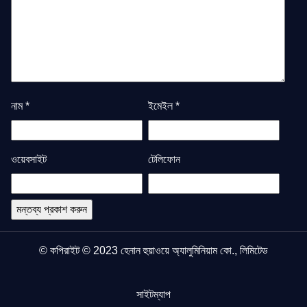
নাম
*
ইমেইল
*
ওয়েবসাইট
টেলিফোন
© কপিরাইট © 2023 হেনান হুয়াওয়ে অ্যালুমিনিয়াম কো., লিমিটেড
সাইটম্যাপ