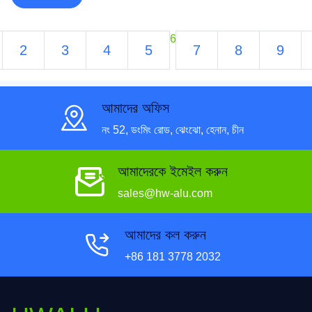
6
2
3
4
5
7
8
9
আমাদের অফিস
নং 52, ডংমিং রোড, ঝেংঝো, হেনান, চীন
আমাদেরকে ইমেইল করুন
sales@hw-alu.com
আমাদের কল করুন
+86 181 3778 2032