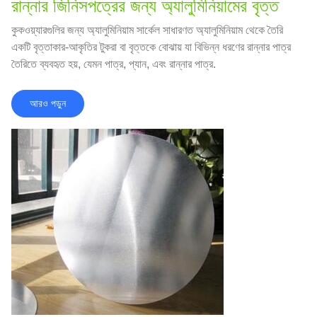
রান্নার জিনিসপত্রের জন্য অ্যালুমিনিয়ামের বৃত্ত
কুকওয়্যারগুলির জন্য অ্যালুমিনিয়াম সার্কেল সাধারণত অ্যালুমিনিয়াম থেকে তৈরি
একটি বৃত্তাকার-আকৃতির টুকরা বা বৃত্তকে বোঝায় যা বিভিন্ন ধরণের রান্নার পাত্র
তৈরিতে ব্যবহৃত হয়, যেমন পাত্র, প্যান, এবং রান্নার পাত্র.
আরও পড়ুন