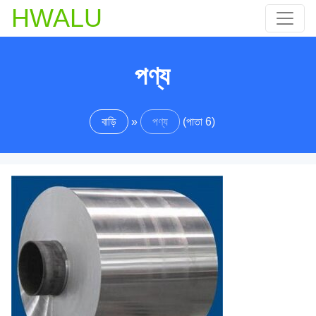
HWALU
পণ্য
বাড়ি
»
পণ্য
(পাতা 6)