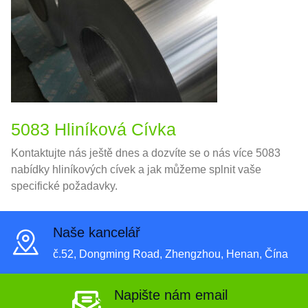
5083 Hliníková Cívka
Kontaktujte nás ještě dnes a dozvíte se o nás více 5083
nabídky hliníkových cívek a jak můžeme splnit vaše
specifické požadavky.
Naše kancelář
č.52, Dongming Road, Zhengzhou, Henan, Čína
Napište nám email