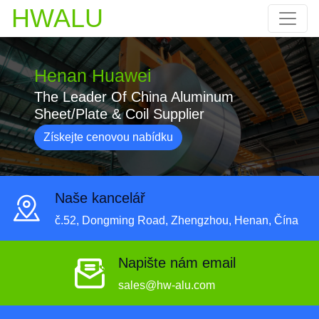
HWALU
Henan Huawei
The Leader Of China Aluminum
Sheet/Plate & Coil Supplier
Získejte cenovou nabídku
Naše kancelář
č.52, Dongming Road, Zhengzhou, Henan, Čína
Napište nám email
sales@hw-alu.com