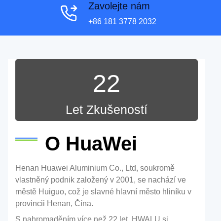
Zavolejte nám
+86 181 3778 2032
22
Let Zkušeností
O HuaWei
Henan Huawei Aluminium Co., Ltd, soukromě
vlastněný podnik založený v 2001, se nachází ve
městě Huiguo, což je slavné hlavní město hliníku v
provincii Henan, Čína.
S nahromaděním více než 22 let, HWALU si