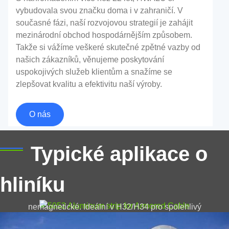
vybudovala svou značku doma i v zahraničí. V
současné fázi, naší rozvojovou strategií je zahájit
mezinárodní obchod hospodárnějším způsobem.
Takže si vážíme veškeré skutečné zpětné vazby od
našich zákazníků, věnujeme poskytování
uspokojivých služeb klientům a snažíme se
Hliníková cisterna
zlepšovat kvalitu a efektivitu naší výroby.
"Hliníková cisterna" je speciální deska z hliníkové
O nás
slitiny, což se týká desky z hliníkové slitiny používané
k výrobě hlavní konstrukce nebo vnitřních
5052 Hliníkový pásek pro pancéřování
skladovacích nádrží cisternových vozů (jako jsou
Typické aplikace o
kabelů
cisterny na naftu, cisternové vozy na zkapalněný plyn,
cisternové vozy pro přepravu chemikálií, atd.)
hliníku
Inženýrský stupeň 5052 Hliníkový pásek pro Armored
Cable poskytuje nízkou hmotnost, korozivzdorný,
nemagnetické. Ideální v H32/H34 pro spolehlivý
výkon.