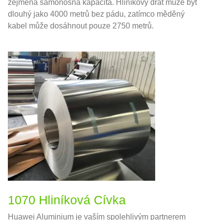
zejména samonosná kapacita. Hliníkový drát může být
dlouhý jako 4000 metrů bez pádu, zatímco měděný
kabel může dosáhnout pouze 2750 metrů.
1070 Hliníková Cívka
Huawei Aluminium je vaším spolehlivým partnerem