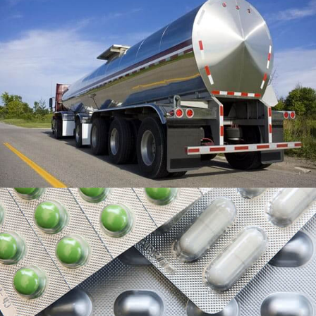
Farmaceutické balení hliníková fólie
Farmaceutická balicí hliníková fólie je typ hliníkové
fólie používané pro balení různých farmaceutických
produktů, jako jsou tablety, kapsle, pilulky, a prášky.
Hliníková domácí fólie 8011 - Spolehlivé,
Bezpečné jídlo & Univerzální
Objevte výhody hliníkové fólie pro domácnost 8011
Pro každodenní použití kuchyně. Bezpečné pro
kontakt s jídlem, tepelně rezistentní, a recyklovatelné -