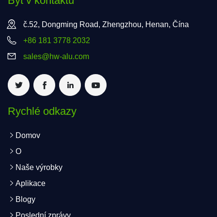
Být v kontaktu
č.52, Dongming Road, Zhengzhou, Henan, Čína
+86 181 3778 2032
sales@hw-alu.com
Rychlé odkazy
Domov
O
Naše výrobky
Aplikace
Blogy
Poslední zprávy