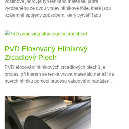
voštinové jádro, je typ lehkého materiálu jádra
vyrobeného ze dvou vrstev hliníkové fólie, které jsou
vzájemně spojeny způsobem, který vytváří řadu
šestihranných buněk, hodně jako plástev.
PVD Eloxovaný Hliníkový
Zrcadlový Plech
PVD eloxování hliníkových zrcadlových plechů je
proces, při kterém se tenká vrstva materiálu nanáší na
povrch hliníku pomocí procesu vakuového nanášení.