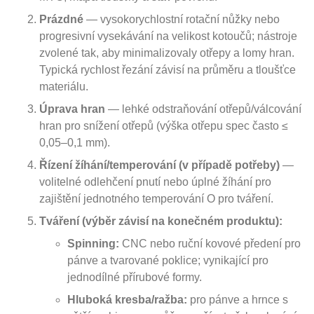
Prázdné
— vysokorychlostní rotační nůžky nebo
progresivní vysekávání na velikost kotoučů; nástroje
zvolené tak, aby minimalizovaly otřepy a lomy hran.
Typická rychlost řezání závisí na průměru a tloušťce
materiálu.
Úprava hran
— lehké odstraňování otřepů/válcování
hran pro snížení otřepů (výška otřepu spec často ≤
0,05–0,1 mm).
Řízení žíhání/temperování (v případě potřeby)
—
volitelné odlehčení pnutí nebo úplné žíhání pro
zajištění jednotného temperování O pro tváření.
Tváření (výběr závisí na konečném produktu):
Spinning:
CNC nebo ruční kovové předení pro
pánve a tvarované poklice; vynikající pro
jednodílné přírubové formy.
Hluboká kresba/ražba:
pro pánve a hrnce s