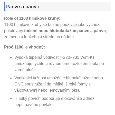
Pánve a pánve
Role of 1100 hliníkové kruhy:
1100 hliníkové kruhy se běžně používají jako výchozí
polotovary
točené nebo hlubokotažné pánve a pánve
,
zejména u lehkého a středního nádobí.
Proč 1100 je vhodný:
Vysoká tepelná vodivost (~220–235 W/m·K)
umožňuje rychlé a rovnoměrné rozložení tepla po
varné ploše.
Vynikající tažnost umožňuje hluboké tažení nebo
CNC soustružení do mělké, široké formy s
válcovanými nebo lemovanými okraji.
Hladký povrch podporuje eloxování a adhezi
nepřilnavého povlaku.