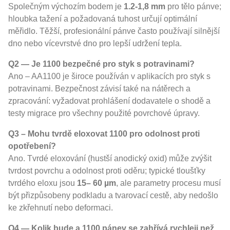
Společným výchozím bodem je
1.2-1,8 mm
pro tělo pánve;
hloubka tažení a požadovaná tuhost určují optimální
měřidlo. Těžší, profesionální pánve často používají silnější
dno nebo vícevrstvé dno pro lepší udržení tepla.
Q2 — Je 1100 bezpečné pro styk s potravinami?
Ano – AA1100 je široce používán v aplikacích pro styk s
potravinami. Bezpečnost závisí také na nátěrech a
zpracování: vyžadovat prohlášení dodavatele o shodě a
testy migrace pro všechny použité povrchové úpravy.
Q3 – Mohu tvrdě eloxovat 1100 pro odolnost proti
opotřebení?
Ano. Tvrdé eloxování (hustší anodický oxid) může zvýšit
tvrdost povrchu a odolnost proti oděru; typické tloušťky
tvrdého eloxu jsou
15– 60 µm
, ale parametry procesu musí
být přizpůsobeny podkladu a tvarovací cestě, aby nedošlo
ke zkřehnutí nebo deformaci.
Q4 — Kolik bude a 1100 pánev se zahřívá rychleji než