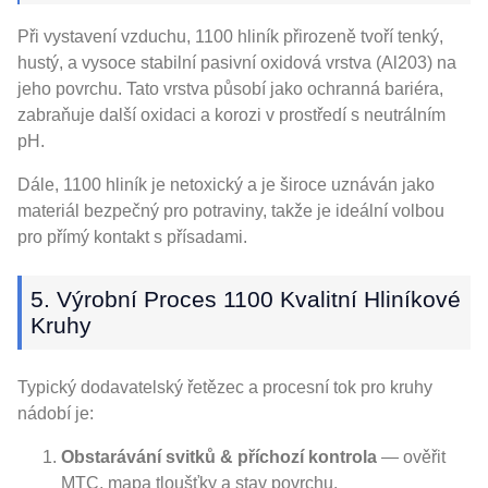
Při vystavení vzduchu, 1100 hliník přirozeně tvoří tenký,
hustý, a vysoce stabilní pasivní oxidová vrstva (Al203) na
jeho povrchu. Tato vrstva působí jako ochranná bariéra,
zabraňuje další oxidaci a korozi v prostředí s neutrálním
pH.
Dále, 1100 hliník je netoxický a je široce uznáván jako
materiál bezpečný pro potraviny, takže je ideální volbou
pro přímý kontakt s přísadami.
5. Výrobní Proces 1100 Kvalitní Hliníkové
Kruhy
Typický dodavatelský řetězec a procesní tok pro kruhy
nádobí je:
Obstarávání svitků & příchozí kontrola
— ověřit
MTC, mapa tloušťky a stav povrchu.