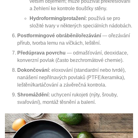
větším objemem; může používat překreslování
a žehlení ke kontrole tloušťky stěny.
Hydroforming/protažení:
používá se pro
složité tvary v některých speciálních nádobách.
Postformingové obrábění/ořezávání
— ořezávání
přírub, tvorba lemu na víčkách, leštění.
Předúprava povrchu
— odmašťování, deoxidace,
konverzní povlak (často bezchromátové chemie).
Dokončování:
eloxování (standardní nebo tvrdé),
nanášení nepřilnavých povlaků (PTFE/keramika),
leštění/kartáčování a závěrečná kontrola.
Shromáždění:
uchycení rukojeti (nýty, šrouby,
svařování), montáž těsnění a balení.