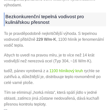
výhodami.
Bezkonkurenční tepelná vodivost pro
kulinářskou přesnost
To je pravděpodobně nejkritičtější výhoda. S tepelnou
vodivostí přibližně
229 W/m·K
, 1100 hliník je fenomenální
vodič tepla.
Abych to uvedl na pravou míru, je to více než 14 krát
vodivější než nerezová ocel (Typ 304, ~16 W/m·K).
tudíž, pánev vyrobená z a
1100 hliníkový kruh
rychle se
zahřívá a, důležitější je, distribuuje teplo rovnoměrně po
celé varné ploše.
Tím se eliminují „horká místa“, která spálí jídlo v jedné
oblasti, zatímco jiná zůstane nedovařená, dává kuchaři
přesnou kontrolu teploty.