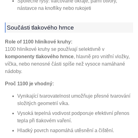
Společné rysy: válcované okraje, parní otvory,
nástavce na knoflíky nebo rukojeti
Součásti tlakového hrnce
Role of 1100 hliníkové kruhy:
1100 hliníkové kruhy se používají selektivně v
komponenty tlakového hrnce
, hlavně pro vnitřní vložky,
víčka, nebo nenosné části spíše než vysoce namáhané
nádoby.
Proč 1100 je vhodný:
Vynikající tvarovatelnost umožňuje přesné tvarování
složitých geometrií víka.
Vysoká tepelná vodivost podporuje efektivní přenos
tepla při tlakovém vaření.
Hladký povrch napomáhá utěsnění a čištění.