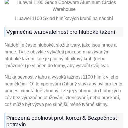
Huawei 1100 Sklad hliníkových kruhů na nádobí
Výjimečná tvarovatelnost pro hluboké tažení
Nádobí je často hluboké, složité tvary, jako jsou hrnce a
hrnce. Ty se obvykle vytvářejí procesem nazývaným
hluboké tažení, kde je plochý hliníkový kruh (nebo
"prázdné") je vtlačen do formy, aby vytvořil svůj tvar.
Nízká pevnost v tahu a vysoká tažnost 1100 hliník v jeho
nejměkčím "O" temperování (žíhaný stav) aby byl pro tento
proces mimořádně vhodný. Lze jej vtáhnout do hlubokých
cév bez výrazného otužování, ztenčování, nebo praskání,
což může být výzva pro silnější, méně tvárné slitiny.
Přirozená odolnost proti korozi & Bezpečnost
potravin