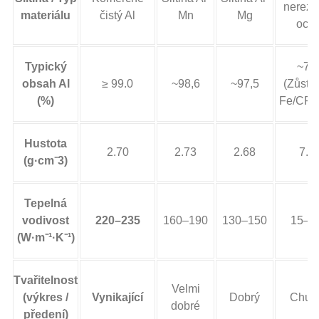
nerezo
materiálu
čistý Al
Mn
Mg
ocel
Typický
~70
obsah Al
≥ 99.0
~98,6
~97,5
(Zůsta
(%)
Fe/CR/n
Hustota
2.70
2.73
2.68
7.9
(g·cm⁻3)
Tepelná
vodivost
220–235
160–190
130–150
15–2
(W·m⁻¹·K⁻¹)
Tvařitelnost
Velmi
(výkres /
Vynikající
Dobrý
Chud
dobré
předení)