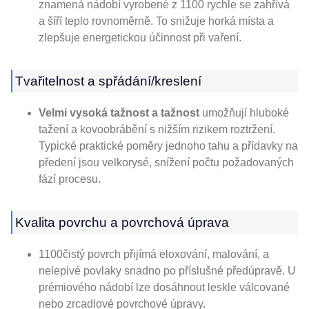
znamená nádobí vyrobené z 1100 rychle se zahřívá
a šíří teplo rovnoměrně. To snižuje horká místa a
zlepšuje energetickou účinnost při vaření.
Tvařitelnost a spřádání/kreslení
Velmi vysoká tažnost a tažnost
umožňují hluboké
tažení a kovoobrábění s nižším rizikem roztržení.
Typické praktické poměry jednoho tahu a přídavky na
předení jsou velkorysé, snížení počtu požadovaných
fází procesu.
Kvalita povrchu a povrchová úprava
1100čistý povrch přijímá eloxování, malování, a
nelepivé povlaky snadno po příslušné předúpravě. U
prémiového nádobí lze dosáhnout leskle válcované
nebo zrcadlové povrchové úpravy.