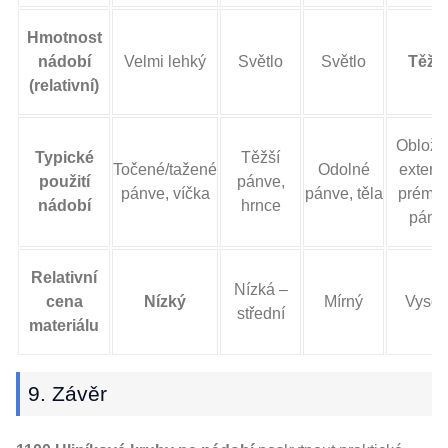
Hmotnost
nádobí
Velmi lehký
Světlo
Světlo
Těžk
(relativní)
Oblože
Typické
Těžší
Točené/tažené
Odolné
exterié
použití
pánve,
pánve, víčka
pánve, těla
prémio
nádobí
hrnce
pánv
Relativní
Nízká –
cena
Nízký
Mírný
Vysok
střední
materiálu
9. Závěr