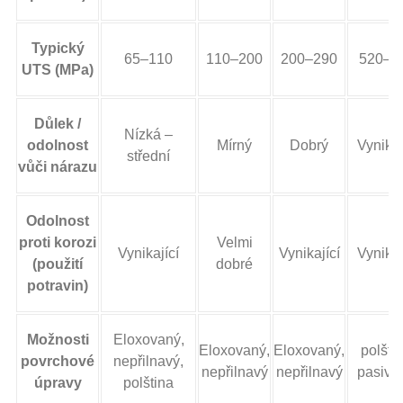
Typický
65–110
110–200
200–290
520–7
UTS (MPa)
Důlek /
Nízká –
odolnost
Mírný
Dobrý
Vynikaj
střední
vůči nárazu
Odolnost
proti korozi
Velmi
Vynikající
Vynikající
Vynikaj
(použití
dobré
potravin)
Možnosti
Eloxovaný,
Eloxovaný,
Eloxovaný,
polštin
povrchové
nepřilnavý,
nepřilnavý
nepřilnavý
pasivo
úpravy
polština