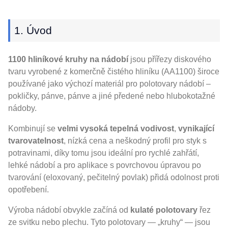
1. Úvod
1100 hliníkové kruhy na nádobí
jsou přířezy diskového
tvaru vyrobené z komerčně čistého hliníku (AA1100) široce
používané jako výchozí materiál pro polotovary nádobí –
pokličky, pánve, pánve a jiné předené nebo hlubokotažné
nádoby.
Kombinují se
velmi vysoká tepelná vodivost
,
vynikající
tvarovatelnost
, nízká cena a neškodný profil pro styk s
potravinami, díky tomu jsou ideální pro rychlé zahřátí,
lehké nádobí a pro aplikace s povrchovou úpravou po
tvarování (eloxovaný, pečitelný povlak) přidá odolnost proti
opotřebení.
Výroba nádobí obvykle začíná od
kulaté polotovary
řez
ze svitku nebo plechu. Tyto polotovary — „kruhy“ — jsou