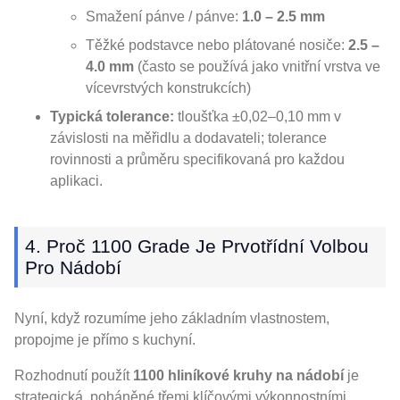
Smažení pánve / pánve:
1.0 – 2.5 mm
Těžké podstavce nebo plátované nosiče:
2.5 –
4.0 mm
(často se používá jako vnitřní vrstva ve
vícevrstvých konstrukcích)
Typická tolerance:
tloušťka ±0,02–0,10 mm v
závislosti na měřidlu a dodavateli; tolerance
rovinnosti a průměru specifikovaná pro každou
aplikaci.
4. Proč 1100 Grade Je Prvotřídní Volbou
Pro Nádobí
Nyní, když rozumíme jeho základním vlastnostem,
propojme je přímo s kuchyní.
Rozhodnutí použít
1100 hliníkové kruhy na nádobí
je
strategická, poháněné třemi klíčovými výkonnostními