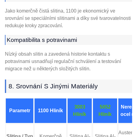
Jako komerčně čistá slitina, 1100 je ekonomický ve
srovnání se speciálními slitinami a díky své tvarovatelnosti
redukuje kroky zpracování.
Kompatibilita s potravinami
Nízký obsah slitin a zavedená historie kontaktu s
potravinami usnadňují regulační schválení a testování
migrace než u některých složitých slitin.
8. Srovnání S Jinými Materiály
3003
5052
Nerez
Parametr
1100 Hliník
Hliník
Hliník
ocel (3
Austenit
Slitina / Typ
Komerčně
Slitina Al-
Slitina Al-