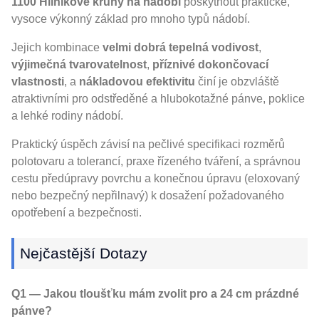
1100 Hliníkové kruhy na nádobí
poskytnout praktické,
vysoce výkonný základ pro mnoho typů nádobí.
Jejich kombinace
velmi dobrá tepelná vodivost
,
výjimečná tvarovatelnost
,
příznivé dokončovací
vlastnosti
, a
nákladovou efektivitu
činí je obzvláště
atraktivními pro odstředěné a hlubokotažné pánve, poklice
a lehké rodiny nádobí.
Praktický úspěch závisí na pečlivé specifikaci rozměrů
polotovaru a tolerancí, praxe řízeného tváření, a správnou
cestu předúpravy povrchu a konečnou úpravu (eloxovaný
nebo bezpečný nepřilnavý) k dosažení požadovaného
opotřebení a bezpečnosti.
Nejčastější Dotazy
Q1 — Jakou tloušťku mám zvolit pro a 24 cm prázdné
pánve?