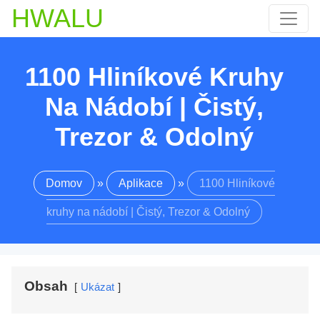
HWALU
1100 Hliníkové Kruhy
Na Nádobí | Čistý,
Trezor & Odolný
Domov
»
Aplikace
»
1100 Hliníkové
kruhy na nádobí | Čistý, Trezor & Odolný
Obsah
Ukázat