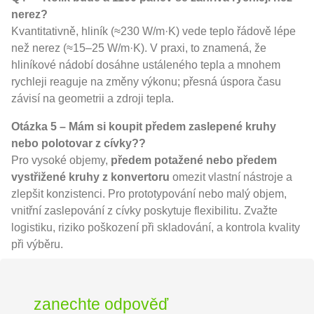
nerez?
Kvantitativně, hliník (≈230 W/m·K) vede teplo řádově lépe
než nerez (≈15–25 W/m·K). V praxi, to znamená, že
hliníkové nádobí dosáhne ustáleného tepla a mnohem
rychleji reaguje na změny výkonu; přesná úspora času
závisí na geometrii a zdroji tepla.
Otázka 5 – Mám si koupit předem zaslepené kruhy
nebo polotovar z cívky??
Pro vysoké objemy,
předem potažené nebo předem
vystřižené kruhy z konvertoru
omezit vlastní nástroje a
zlepšit konzistenci. Pro prototypování nebo malý objem,
vnitřní zaslepování z cívky poskytuje flexibilitu. Zvažte
logistiku, riziko poškození při skladování, a kontrola kvality
při výběru.
zanechte odpověď