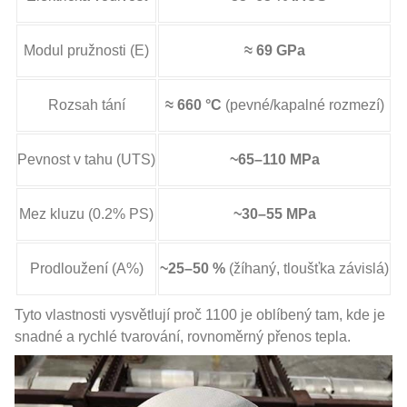
Modul pružnosti (E)
≈ 69 GPa
Rozsah tání
≈ 660 °C
(pevné/kapalné rozmezí)
Pevnost v tahu (UTS)
~65–110 MPa
Mez kluzu (0.2% PS)
~30–55 MPa
Prodloužení (A%)
~25–50 %
(žíhaný, tloušťka závislá)
Tyto vlastnosti vysvětlují proč 1100 je oblíbený tam, kde je
snadné a rychlé tvarování, rovnoměrný přenos tepla.