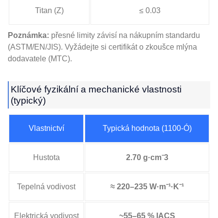
Titan (Z)
≤ 0.03
Poznámka:
přesné limity závisí na nákupním standardu
(ASTM/EN/JIS). Vyžádejte si certifikát o zkoušce mlýna
dodavatele (MTC).
Klíčové fyzikální a mechanické vlastnosti
(typický)
Vlastnictví
Typická hodnota (1100-Ó)
Hustota
2.70 g·cm⁻3
Tepelná vodivost
≈ 220–235 W·m⁻¹·K⁻¹
Elektrická vodivost
~55–65 % IACS