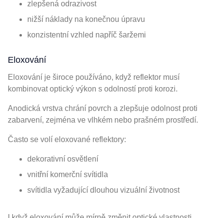
zlepšená odrazivost
nižší náklady na konečnou úpravu
konzistentní vzhled napříč šaržemi
Eloxování
Eloxování je široce používáno, když reflektor musí
kombinovat optický výkon s odolností proti korozi.
Anodická vrstva chrání povrch a zlepšuje odolnost proti
zabarvení, zejména ve vlhkém nebo prašném prostředí.
Často se volí eloxované reflektory:
dekorativní osvětlení
vnitřní komerční svítidla
svítidla vyžadující dlouhou vizuální životnost
I když eloxování může mírně změnit optické vlastnosti,