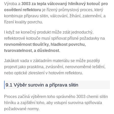
Výroba a
3003 za tepla válcovaný hliníkový kotouč pro
osvětlení reflektoru
je řízený průmyslový proces, který
kombinuje přípravu slitin, válcování, žíhání, zatemnění, a
řízení kvality povrchu.
I když se konečný produkt může zdát jednoduchý,
reflektorové kotouče musí splňovat přísné požadavky na
rovnoměrnost tloušťky, hladkost povrchu,
tvarovatelnost, a důslednost
.
Jakákoli vada v základním materiálu se může později
projevit jako prasklina, zvrásnění, nerovnoměrné leštění,
nebo optické zkreslení v hotovém reflektoru.
9.1 Výběr surovin a příprava slitin
Proces začíná výběrem toho správného 3003 chemii slitin
hliníku a zajištění toho, aby vstupní surovina splňovala
požadované normy.