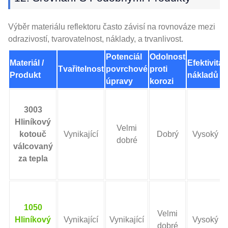
Výběr materiálu reflektoru často závisí na rovnováze mezi
odrazivostí, tvarovatelnost, náklady, a trvanlivost.
Potenciál
Odolnost
Materiál /
Efektivita
Tvařitelnost
povrchové
proti
Produkt
nákladů
úpravy
korozi
3003
Hliníkový
Velmi
kotouč
Vynikající
Dobrý
Vysoký
dobré
válcovaný
za tepla
1050
Velmi
Hliníkový
Vynikající
Vynikající
Vysoký
dobré