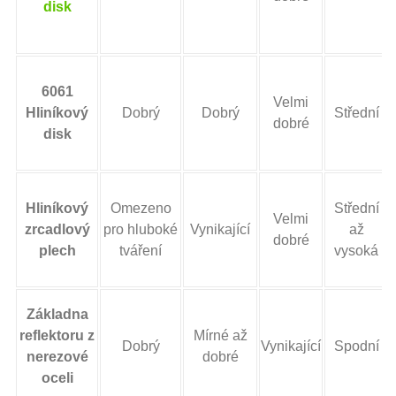
disk
6061
Velmi
Hliníkový
Dobrý
Dobrý
Střední
dobré
disk
Hliníkový
Omezeno
Střední
Velmi
zrcadlový
pro hluboké
Vynikající
až
dobré
plech
tváření
vysoká
Základna
reflektoru z
Mírné až
Dobrý
Vynikající
Spodní
nerezové
dobré
oceli