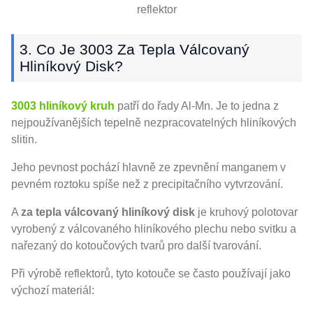
reflektor
3. Co Je 3003 Za Tepla Válcovaný
Hliníkový Disk?
3003 hliníkový kruh
patří do řady Al-Mn. Je to jedna z
nejpoužívanějších tepelně nezpracovatelných hliníkových
slitin.
Jeho pevnost pochází hlavně ze zpevnění manganem v
pevném roztoku spíše než z precipitačního vytvrzování.
A
za tepla válcovaný hliníkový disk
je kruhový polotovar
vyrobený z válcovaného hliníkového plechu nebo svitku a
nařezaný do kotoučových tvarů pro další tvarování.
Při výrobě reflektorů, tyto kotouče se často používají jako
výchozí materiál: