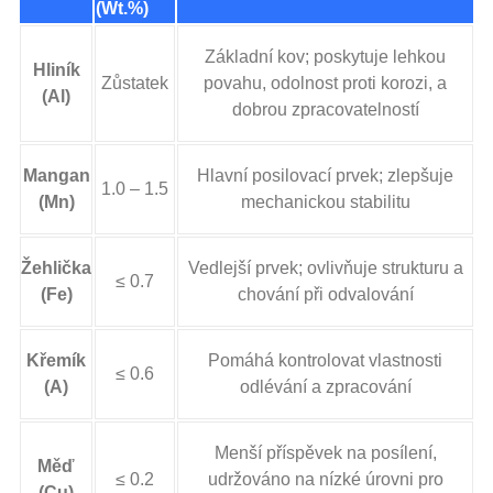
(Wt.%)
Základní kov; poskytuje lehkou
Hliník
Zůstatek
povahu, odolnost proti korozi, a
(Al)
dobrou zpracovatelností
Mangan
Hlavní posilovací prvek; zlepšuje
1.0 – 1.5
(Mn)
mechanickou stabilitu
Žehlička
Vedlejší prvek; ovlivňuje strukturu a
≤ 0.7
(Fe)
chování při odvalování
Křemík
Pomáhá kontrolovat vlastnosti
≤ 0.6
(A)
odlévání a zpracování
Menší příspěvek na posílení,
Měď
≤ 0.2
udržováno na nízké úrovni pro
(Cu)