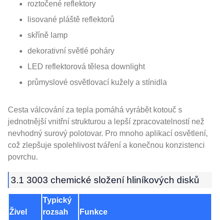
roztočené reflektory
lisované pláště reflektorů
skříně lamp
dekorativní světlé poháry
LED reflektorová tělesa downlight
průmyslové osvětlovací kužely a stínidla
Cesta válcování za tepla pomáhá vyrábět kotouč s
jednotnější vnitřní strukturou a lepší zpracovatelností než
nevhodný surový polotovar. Pro mnoho aplikací osvětlení,
což zlepšuje spolehlivost tváření a konečnou konzistenci
povrchu.
3.1 3003 chemické složení hliníkových disků
Typický
Živel
rozsah
Funkce